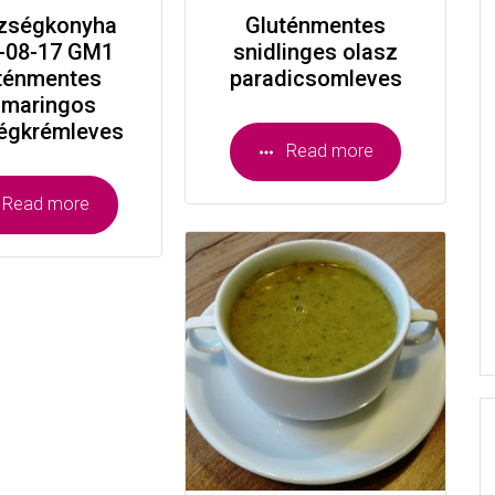
zségkonyha
Gluténmentes
-08-17 GM1
snidlinges olasz
ténmentes
paradicsomleves
zmaringos
égkrémleves
Read more
Read more