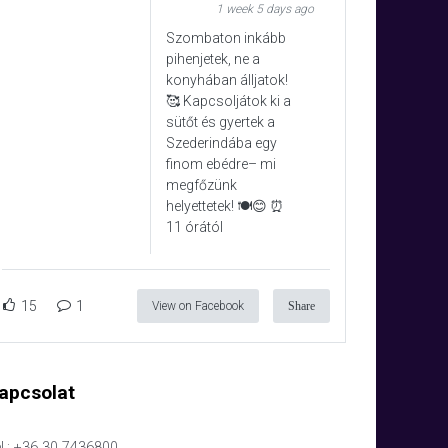
1 week 5 days ago
Szombaton inkább
pihenjetek, ne a
konyhában álljatok!
🥰 Kapcsoljátok ki a
sütőt és gyertek a
Szederindába egy
finom ebédre– mi
megfőzünk
helyettetek! 🍽️😊 ⏰
11 órától
15
1
View on Facebook
Share
apcsolat
l.: +36 30 7436800