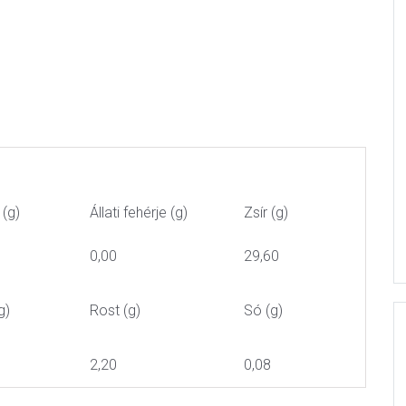
 (g)
Állati fehérje (g)
Zsír (g)
0,00
29,60
g)
Rost (g)
Só (g)
2,20
0,08