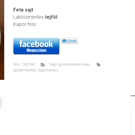
Feta sajt
Laktózmentes
tejföl
Kapor friss
ext
SKU:
262180
Napi gluténmentes leves
gluténmentes
,
tojásmentes