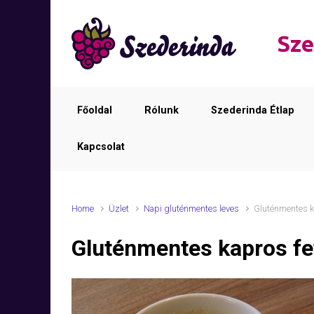
Skip to main content
Sze
Főoldal
Rólunk
Szederinda Étlap
Kapcsolat
Home
Üzlet
Napi gluténmentes leves
Gluténmentes k
Gluténmentes kapros fe