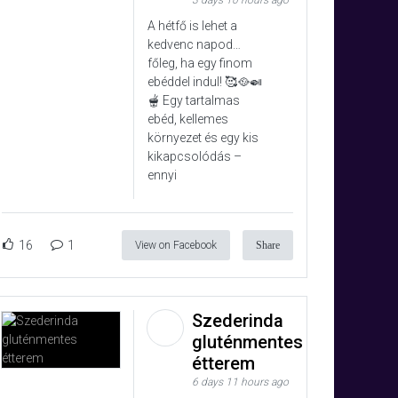
3 days 10 hours ago
A hétfő is lehet a
kedvenc napod…
főleg, ha egy finom
ebéddel indul! 🥰🥘🍛
🫕 Egy tartalmas
ebéd, kellemes
környezet és egy kis
kikapcsolódás –
ennyi
16
1
View on Facebook
Share
Szederinda
gluténmentes
étterem
6 days 11 hours ago