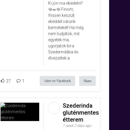
Ki jön ma ebédelni?
🥘🥗🥘 Finom,
frissen készült
ebéddel várunk
benneteket! Ha még
nem tudjátok, mit
egyetek ma,
ugorjatok be a
Szederindába és
élvezzétek a
27
1
View on Facebook
Share
Szederinda
gluténmentes
étterem
1 week 2 days ago