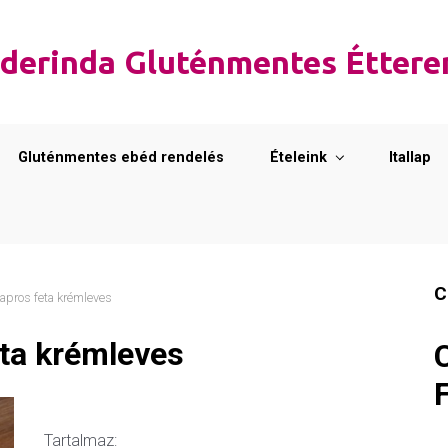
derinda Gluténmentes Étter
Gluténmentes ebéd rendelés
Ételeink
Itallap
C
apros feta krémleves
ta krémleves
Tartalmaz: