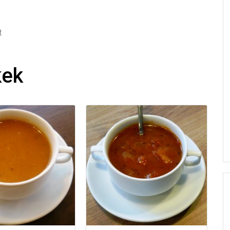
t
kek