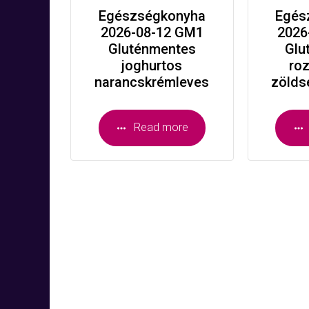
Egészségkonyha
Egés
2026-08-12 GM1
2026
Gluténmentes
Glu
joghurtos
ro
narancskrémleves
zölds
Read more