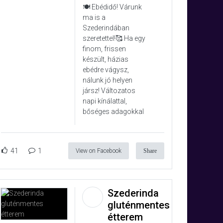
🍽️ Ebédidő! Várunk
ma is a
Szederindában
szeretettel!🥰 Ha egy
finom, frissen
készült, házias
ebédre vágysz,
nálunk jó helyen
jársz! Változatos
napi kínálattal,
bőséges adagokkal
41
1
View on Facebook
Share
Szederinda
gluténmentes
étterem