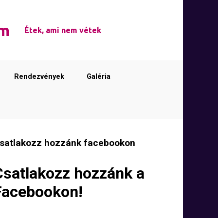
em
Étek, ami nem vétek
Rendezvények
Galéria
satlakozz hozzánk facebookon
Csatlakozz hozzánk a
Facebookon!