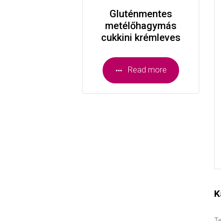
Gluténmentes
metélőhagymás
cukkini krémleves
Read more
K
Te