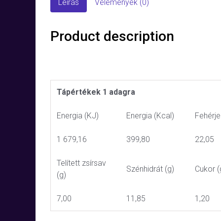
Leírás
Vélemények (0)
Product description
Tápértékek 1 adagra
Energia (KJ)
Energia (Kcal)
Fehérje
1 679,16
399,80
22,05
Telített zsírsav
Szénhidrát (g)
Cukor (
(g)
7,00
11,85
1,20