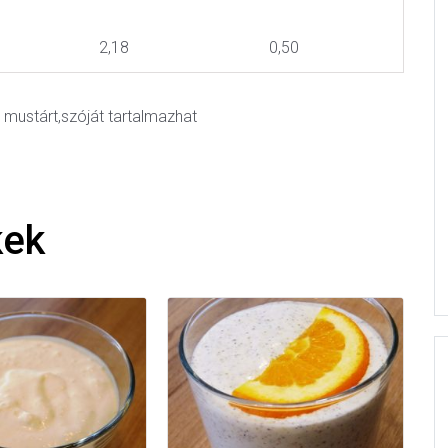
2,18
0,50
n, mustárt,szóját tartalmazhat
kek