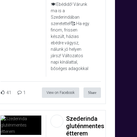
🍽️ Ebédidő! Várunk
ma is a
Szederindában
szeretettel!🥰 Ha egy
finom, frissen
készült, házias
ebédre vágysz,
nálunk jó helyen
jársz! Változatos
napi kínálattal,
bőséges adagokkal
41
1
View on Facebook
Share
Szederinda
gluténmentes
étterem