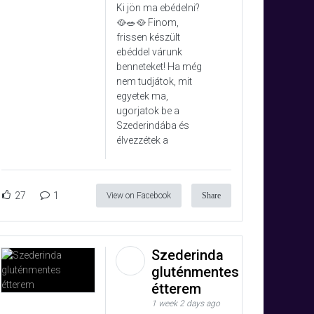
Ki jön ma ebédelni?
🥘🥗🥘 Finom,
frissen készült
ebéddel várunk
benneteket! Ha még
nem tudjátok, mit
egyetek ma,
ugorjatok be a
Szederindába és
élvezzétek a
27
1
View on Facebook
Share
Szederinda
gluténmentes
étterem
1 week 2 days ago