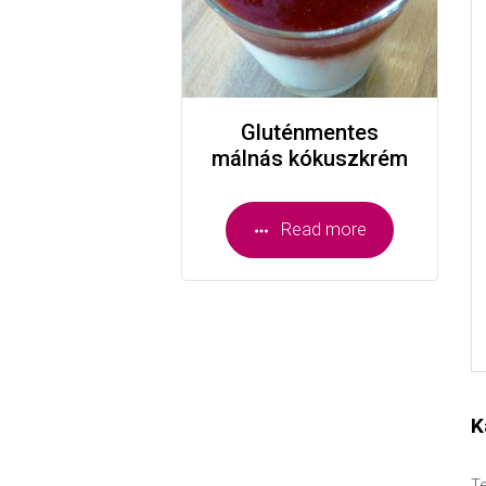
Gluténmentes
málnás kókuszkrém
Read more
K
Te