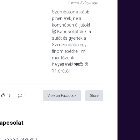
1 week 5 days ago
Szombaton inkább
pihenjetek, ne a
konyhában álljatok!
🥰 Kapcsoljátok ki a
sütőt és gyertek a
Szederindába egy
finom ebédre– mi
megfőzünk
helyettetek! 🍽️😊 ⏰
11 órától
15
1
View on Facebook
Share
apcsolat
l.: +36 30 7436800