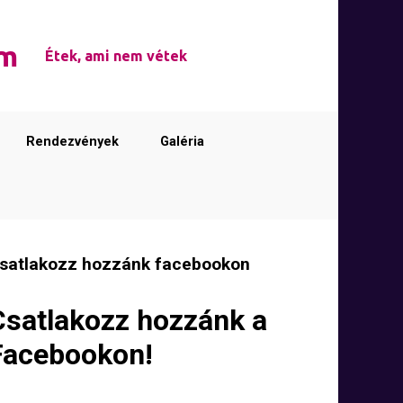
em
Étek, ami nem vétek
Rendezvények
Galéria
satlakozz hozzánk facebookon
Csatlakozz hozzánk a
Facebookon!