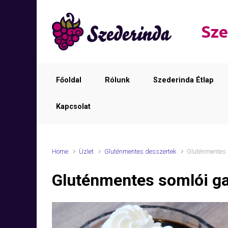
Skip to main content
Sze
Főoldal
Rólunk
Szederinda Étlap
Kapcsolat
Home
Üzlet
Gluténmentes desszertek
Gluténmentes 
Gluténmentes somlói g