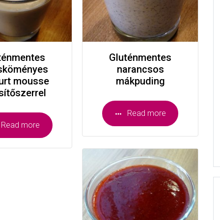
ténmentes
Gluténmentes
sköményes
narancsos
urt mousse
mákpuding
sítőszerrel
Read more
Read more