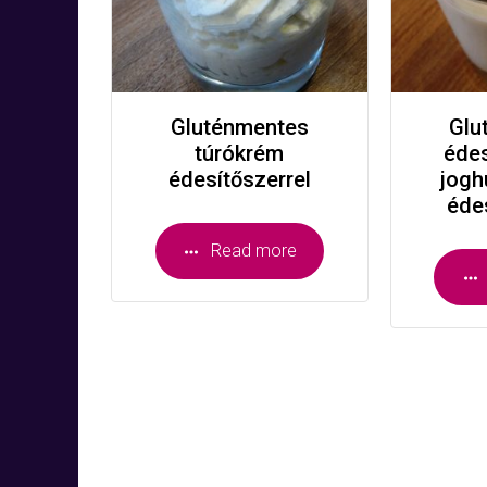
Gluténmentes
Glu
túrókrém
éde
édesítőszerrel
jogh
éde
Read more