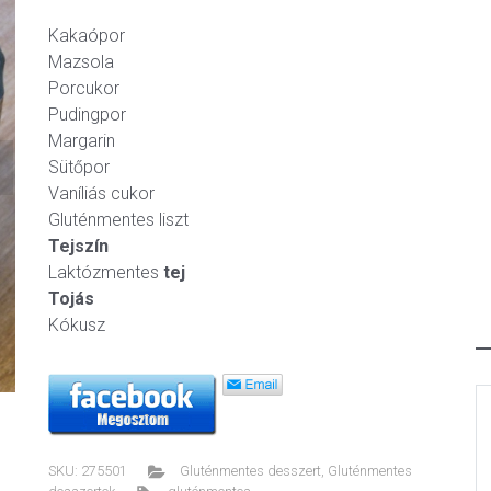
Kakaópor
Mazsola
Porcukor
Pudingpor
Margarin
Sütőpor
ext
Vaníliás cukor
Gluténmentes liszt
Tejszín
Laktózmentes
tej
Tojás
Kókusz
SKU:
275501
Gluténmentes desszert
,
Gluténmentes