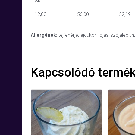
12,83
56,00
32,19
Allergének:
tejfehérje,tejcukor, tojás, szójaleciti
Kapcsolódó termé