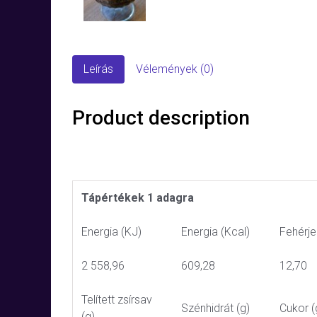
Leírás
Vélemények (0)
Product description
Tápértékek 1 adagra
Energia (KJ)
Energia (Kcal)
Fehérje
2 558,96
609,28
12,70
Telített zsírsav
Szénhidrát (g)
Cukor (
(g)