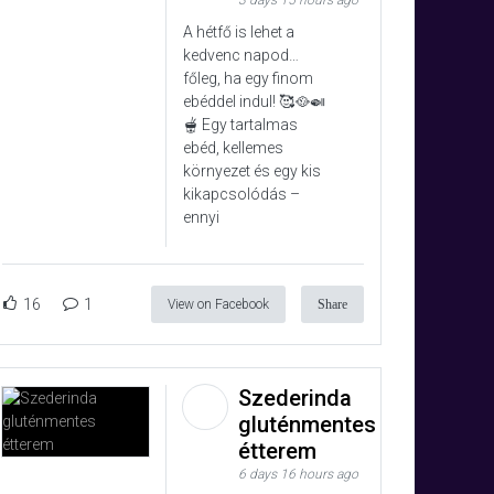
3 days 15 hours ago
A hétfő is lehet a
kedvenc napod…
főleg, ha egy finom
ebéddel indul! 🥰🥘🍛
🫕 Egy tartalmas
ebéd, kellemes
környezet és egy kis
kikapcsolódás –
ennyi
16
1
View on Facebook
Share
Szederinda
gluténmentes
étterem
6 days 16 hours ago