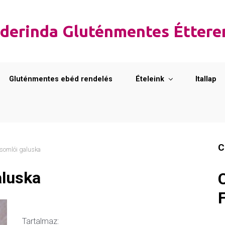
derinda Gluténmentes Étter
Gluténmentes ebéd rendelés
Ételeink
Itallap
C
somlói galuska
aluska
Tartalmaz: