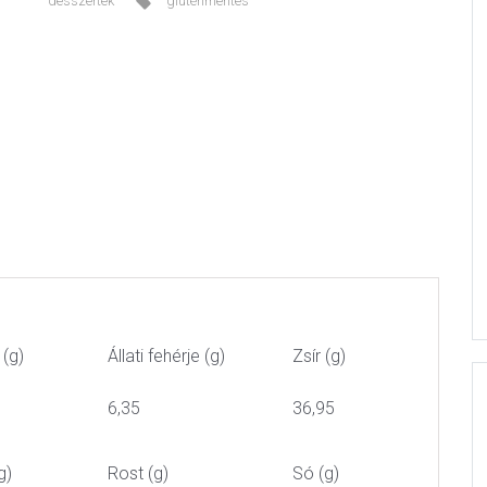
desszertek
gluténmentes
 (g)
Állati fehérje (g)
Zsír (g)
6,35
36,95
g)
Rost (g)
Só (g)