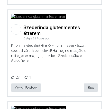
Szederinda gluténmentes
étterem
6 days 18 hours ago
Ki jön ma ebédelni? 🥘🥗🥘 Finom, frissen készült
ebéddel várunk benneteket! Ha még nem tudjátok,
mit egyetek ma, ugorjatok be a Szederindába és
élvezzétek a
27
1
View on Facebook
Share