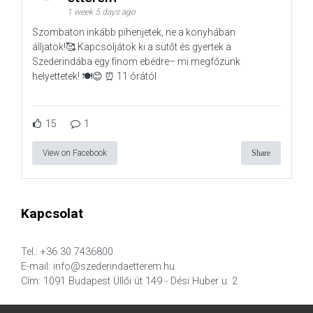
1 week 5 days ago
Szombaton inkább pihenjetek, ne a konyhában
álljatok!🥰 Kapcsoljátok ki a sütőt és gyertek a
Szederindába egy finom ebédre– mi megfőzünk
helyettetek! 🍽️😊 ⏰ 11 órától
15
1
View on Facebook
Share
Kapcsolat
Tel.: +36 30 7436800
E-mail: info@szederindaetterem.hu
Cím: 1091 Budapest Üllői út 149 - Dési Huber u. 2.