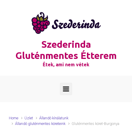
Skip to main content
Szederinda
Gluténmentes Étterem
Étek, ami nem vétek
Home
Üzlet
Állandó kínálatunk
Állandó gluténmentes köreteink
Gluténmentes köret-Burgonya