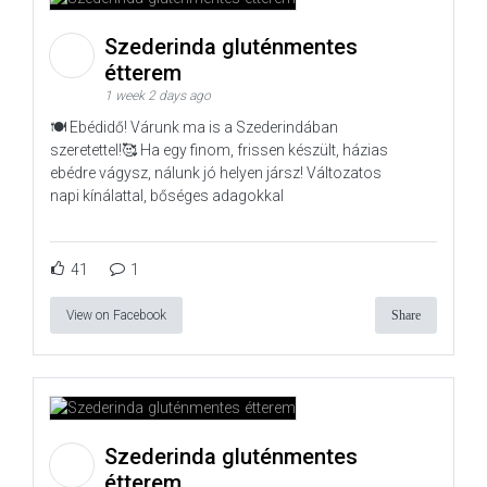
Szederinda gluténmentes
étterem
1 week 2 days ago
🍽️ Ebédidő! Várunk ma is a Szederindában
szeretettel!🥰 Ha egy finom, frissen készült, házias
ebédre vágysz, nálunk jó helyen jársz! Változatos
napi kínálattal, bőséges adagokkal
41
1
View on Facebook
Share
Szederinda gluténmentes
étterem