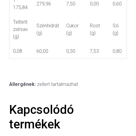
1
279,96
7,50
0,00
0,60
175,84
Telített
Szénhidrát
Cukor
Rost
Só
zsírsav
(g)
(g)
(g)
(g)
(g)
0,08
60,00
0,30
7,53
0,80
Allergének:
zellert tartalmazhat
Kapcsolódó
termékek