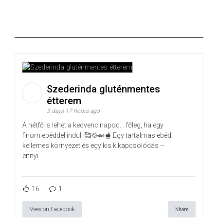
Szederinda gluténmentes
étterem
3 days 17 hours ago
A hétfő is lehet a kedvenc napod… főleg, ha egy
finom ebéddel indul! 🥰🥘🍛🫕 Egy tartalmas ebéd,
kellemes környezet és egy kis kikapcsolódás –
ennyi
16
1
View on Facebook
Share