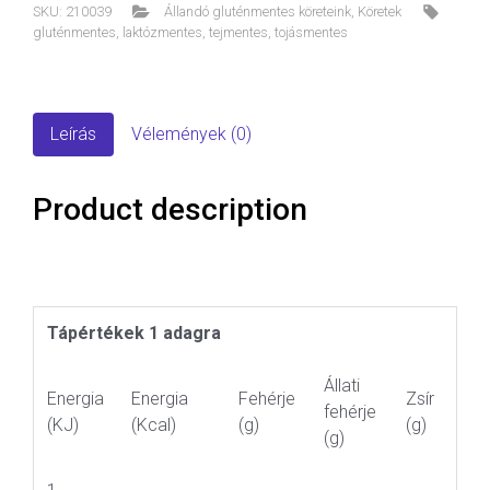
SKU:
210039
Állandó gluténmentes köreteink
,
Köretek
gluténmentes
,
laktózmentes
,
tejmentes
,
tojásmentes
Leírás
Vélemények (0)
Product description
Tápértékek 1 adagra
Állati
Energia
Energia
Fehérje
Zsír
fehérje
(KJ)
(Kcal)
(g)
(g)
(g)