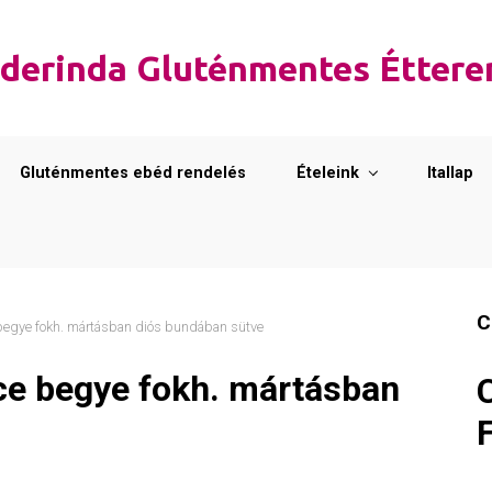
derinda Gluténmentes Étter
Gluténmentes ebéd rendelés
Ételeink
Itallap
C
 begye fokh. mártásban diós bundában sütve
rce begye fokh. mártásban