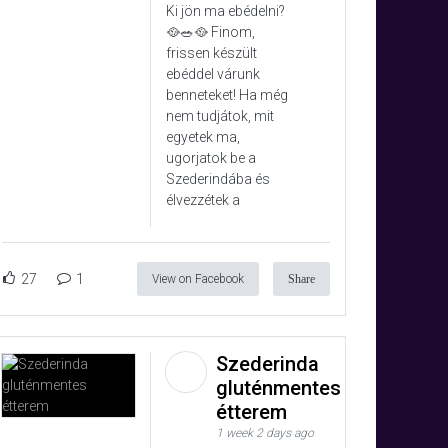
Ki jön ma ebédelni?
🥘🥗🥘 Finom,
frissen készült
ebéddel várunk
benneteket! Ha még
nem tudjátok, mit
egyetek ma,
ugorjatok be a
Szederindába és
élvezzétek a
27
1
View on Facebook
Share
Szederinda
gluténmentes
étterem
1 week 2 days ago