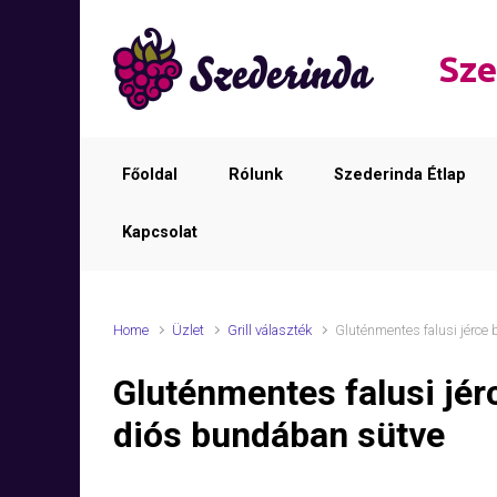
Skip to main content
Sze
Főoldal
Rólunk
Szederinda Étlap
Kapcsolat
Home
Üzlet
Grill választék
Gluténmentes falusi jérce
Gluténmentes falusi jé
diós bundában sütve