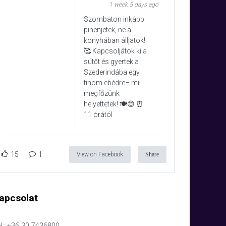
1 week 5 days ago
Szombaton inkább
pihenjetek, ne a
konyhában álljatok!
🥰 Kapcsoljátok ki a
sütőt és gyertek a
Szederindába egy
finom ebédre– mi
megfőzünk
helyettetek! 🍽️😊 ⏰
11 órától
15
1
View on Facebook
Share
apcsolat
l.: +36 30 7436800