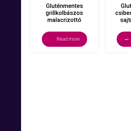
Gluténmentes
Glu
grillkolbászos
csibe
malacrizottó
saj
Read more