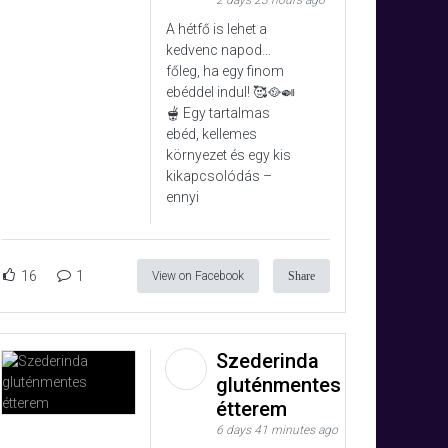
2 days 23 hours ago
A hétfő is lehet a
kedvenc napod…
főleg, ha egy finom
ebéddel indul! 🥰🥘🍛
🫕 Egy tartalmas
ebéd, kellemes
környezet és egy kis
kikapcsolódás –
ennyi
16
1
View on Facebook
Share
Szederinda
gluténmentes
étterem
6 days 41 minutes ago