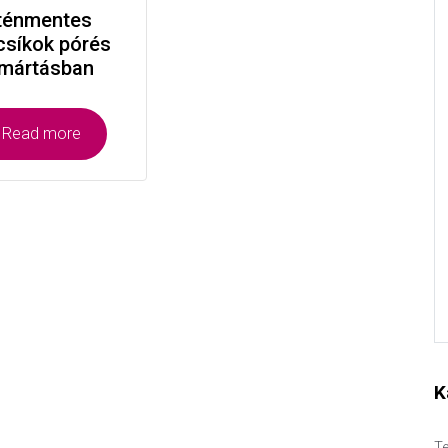
ténmentes
csíkok pórés
tmártásban
Read more
K
Te