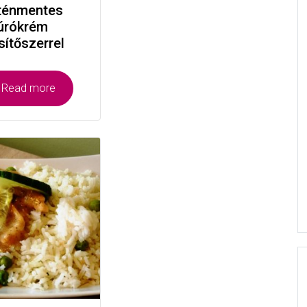
ténmentes
úrókrém
sítőszerrel
Read more