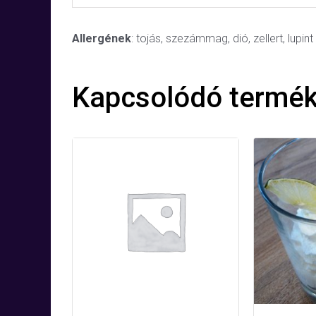
Allergének
: tojás, szezámmag, dió, zellert, lup
Kapcsolódó termé