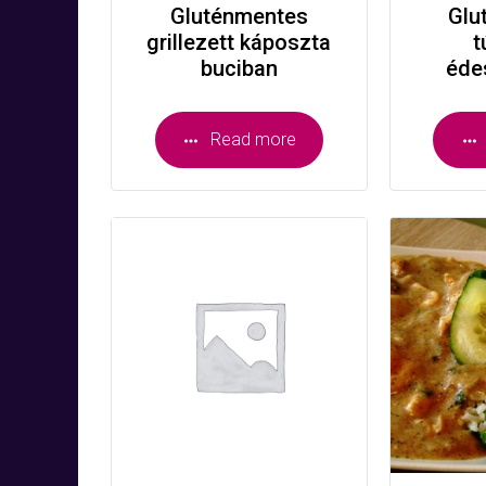
Gluténmentes
Glu
grillezett káposzta
t
buciban
éde
Read more