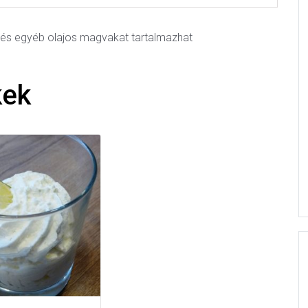
int és egyéb olajos magvakat tartalmazhat
kek