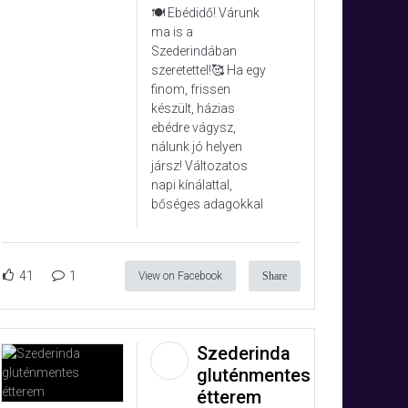
🍽️ Ebédidő! Várunk
ma is a
Szederindában
szeretettel!🥰 Ha egy
finom, frissen
készült, házias
ebédre vágysz,
nálunk jó helyen
jársz! Változatos
napi kínálattal,
bőséges adagokkal
41
1
View on Facebook
Share
Szederinda
gluténmentes
étterem