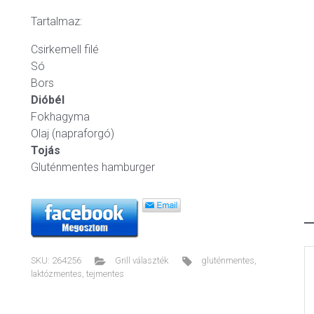
Tartalmaz:
Csirkemell filé
Só
Bors
Dióbél
Fokhagyma
Olaj (napraforgó)
Tojás
Gluténmentes hamburger
SKU:
264256
Grill választék
gluténmentes
,
laktózmentes
,
tejmentes