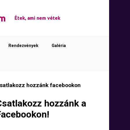
em
Étek, ami nem vétek
Rendezvények
Galéria
satlakozz hozzánk facebookon
Csatlakozz hozzánk a
Facebookon!