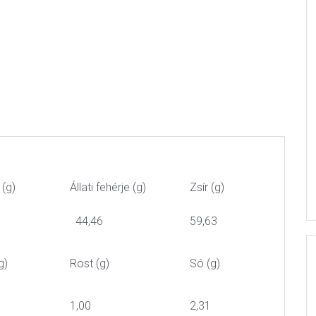
 (g)
Állati fehérje (g)
Zsír (g)
44,46
59,63
g)
Rost (g)
Só (g)
1,00
2,31