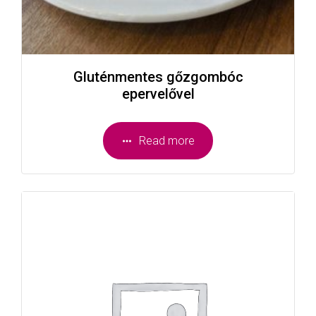
Gluténmentes gőzgombóc
epervelővel
Read more