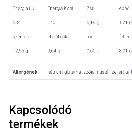
Energia kJ
Energia Kcal
Zsír
ebből t
584
140
6,19 g
1,71 g
szénhidrát
ebből cukor
rost
fehérj
12,55 g
9,64 g
0,60 g
8,01 g
Allergének:
nátrium-glutamát,szója,mustár, zellert ta
Kapcsolódó
termékek