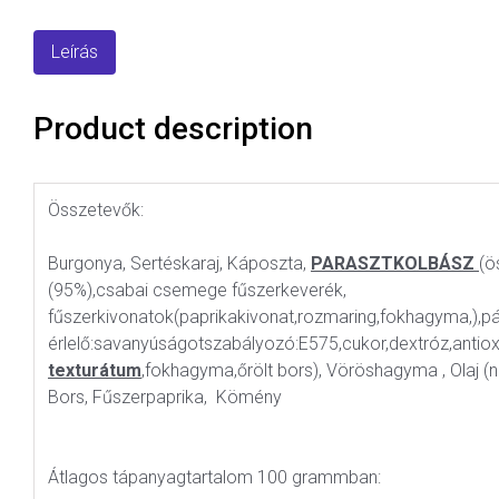
Leírás
Product description
Összetevők:
Burgonya, Sertéskaraj, Káposzta,
PARASZTKOLBÁSZ
(ö
(95%),csabai csemege fűszerkeverék,
fűszerkivonatok(paprikakivonat,rozmaring,fokhagyma,),p
érlelő:savanyúságotszabályozó:E575,cukor,dextróz,antiox
texturátum
,fokhagyma,őrölt bors), Vöröshagyma , Olaj (na
Bors, Fűszerpaprika, Kömény
Átlagos tápanyagtartalom 100 grammban: