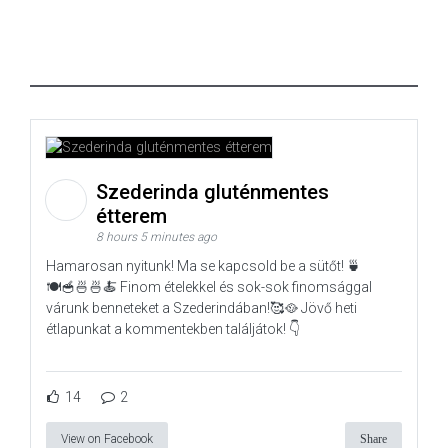
Szederinda gluténmentes
étterem
8 hours 5 minutes ago
Hamarosan nyitunk! Ma se kapcsold be a sütőt! 🍵
🍽️🥣🍜🍜🍝 Finom ételekkel és sok-sok finomsággal
várunk benneteket a Szederindában!🥰🥘 Jövő heti
étlapunkat a kommentekben találjátok! 👇
14
2
View on Facebook
Share