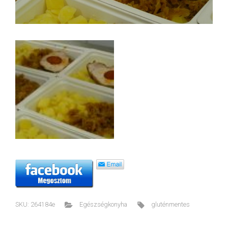
SKU:
264184e
Egészségkonyha
gluténmentes