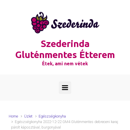
Skip to main content
Szederinda
Gluténmentes Étterem
Étek, ami nem vétek
Home
Üzlet
Egészségkonyha
Egészségkonyha 2022-12-22 GM4 Gluténmentes debreceni karaj
párolt káposztával, burgonyával