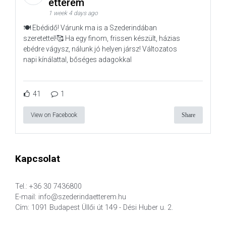
étterem
1 week 4 days ago
🍽️ Ebédidő! Várunk ma is a Szederindában
szeretettel!🥰 Ha egy finom, frissen készült, házias
ebédre vágysz, nálunk jó helyen jársz! Változatos
napi kínálattal, bőséges adagokkal
41
1
View on Facebook
Share
Kapcsolat
Tel.: +36 30 7436800
E-mail: info@szederindaetterem.hu
Cím: 1091 Budapest Üllői út 149 - Dési Huber u. 2.