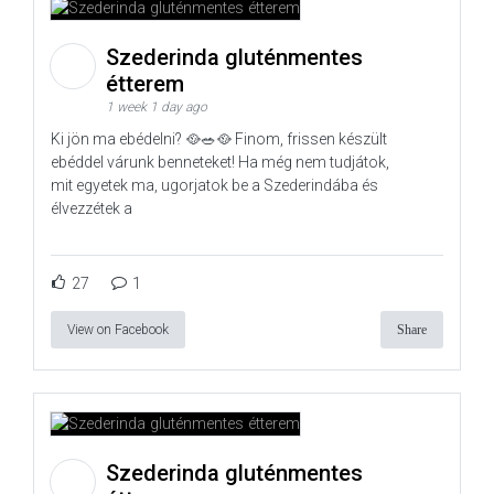
Szederinda gluténmentes
étterem
1 week 1 day ago
Ki jön ma ebédelni? 🥘🥗🥘 Finom, frissen készült
ebéddel várunk benneteket! Ha még nem tudjátok,
mit egyetek ma, ugorjatok be a Szederindába és
élvezzétek a
27
1
View on Facebook
Share
Szederinda gluténmentes