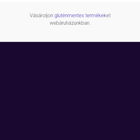
Vásároljon
gluténmentes termékek
et
webáruházunkban.