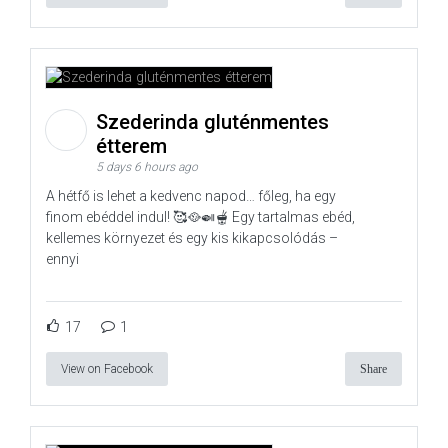
Szederinda gluténmentes
étterem
5 days 6 hours ago
A hétfő is lehet a kedvenc napod… főleg, ha egy
finom ebéddel indul! 🥰🥘🍛🫕 Egy tartalmas ebéd,
kellemes környezet és egy kis kikapcsolódás –
ennyi
17
1
View on Facebook
Share