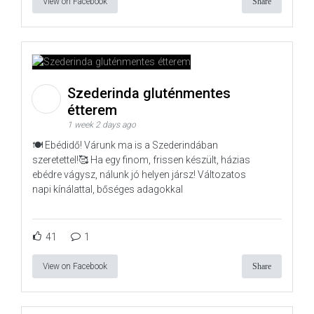
View on Facebook
Share
Szederinda gluténmentes
étterem
1 week 2 days ago
🍽️ Ebédidő! Várunk ma is a Szederindában
szeretettel!🥰 Ha egy finom, frissen készült, házias
ebédre vágysz, nálunk jó helyen jársz! Változatos
napi kínálattal, bőséges adagokkal
41
1
View on Facebook
Share