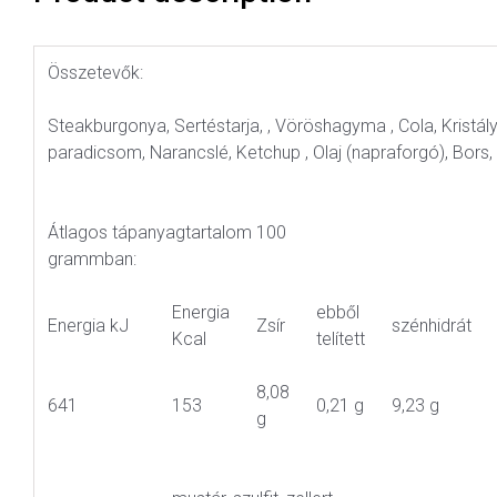
Összetevők:
Steakburgonya, Sertéstarja, , Vöröshagyma , Cola, Kristál
paradicsom, Narancslé, Ketchup , Olaj (napraforgó), Bors,
Átlagos tápanyagtartalom 100
grammban:
Energia
ebből
Energia kJ
Zsír
szénhidrát
Kcal
telített
8,08
641
153
0,21 g
9,23 g
g