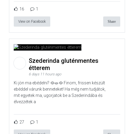
16
1
View on Facebook
Share
Szederinda gluténmentes
étterem
6 days 11 hours ago
Ki jön ma ebédelni? 🥘🥗🥘 Finom, frissen készült
ebéddel várunk benneteket! Ha még nem tudjátok,
mit egyetek ma, ugorjatok be a Szederindába és
élvezzétek a
27
1