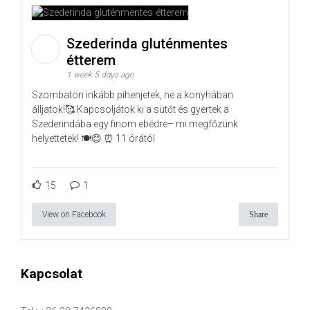
Szederinda gluténmentes
étterem
1 week 5 days ago
Szombaton inkább pihenjetek, ne a konyhában
álljatok!🥰 Kapcsoljátok ki a sütőt és gyertek a
Szederindába egy finom ebédre– mi megfőzünk
helyettetek! 🍽️😊 ⏰ 11 órától
15
1
View on Facebook
Share
Kapcsolat