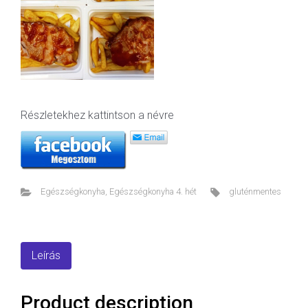
Részletekhez kattintson a névre
Egészségkonyha
,
Egészségkonyha 4. hét
gluténmentes
Leírás
Product description