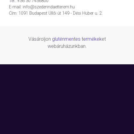
Tel.: +36 30 7436800
E-mail: info@szederindaetterem.hu
Cím: 1091 Budapest Üllői út 149 - Dési Huber u. 2.
Vásároljon
gluténmentes termékek
et
webáruházunkban.