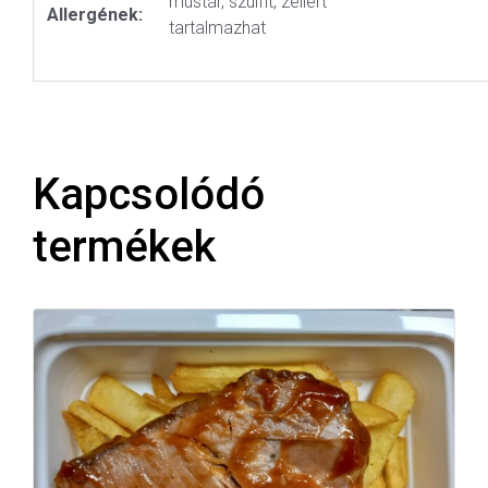
mustár, szulfit, zellert
Allergének:
tartalmazhat
Kapcsolódó
termékek