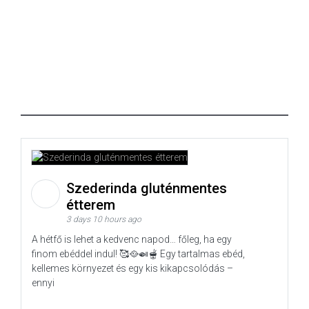
Szederinda gluténmentes
étterem
3 days 10 hours ago
A hétfő is lehet a kedvenc napod… főleg, ha egy
finom ebéddel indul! 🥰🥘🍛🫕 Egy tartalmas ebéd,
kellemes környezet és egy kis kikapcsolódás –
ennyi