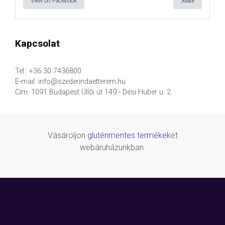
View on Facebook
Share
Kapcsolat
Tel.: +36 30 7436800
E-mail: info@szederindaetterem.hu
Cím: 1091 Budapest Üllői út 149 - Dési Huber u. 2.
Vásároljon
gluténmentes termékek
et
webáruházunkban.