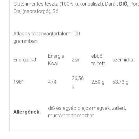
Gluténmentes tészta (100% kukoricaliszt), Darált
DIÓ,
Porc
Olaj (napraforgó), Só.
Átlagos tápanyagtartalom 100
grammban:
Energia
ebből
Energia kJ
Zsír
szénhidrát
Kcal
telített
26,56
1981
474
2,59 g
53,73 g
g
dió és egyéb olajos magvak, zellert,
Allergének:
mustárt tartalmazhat