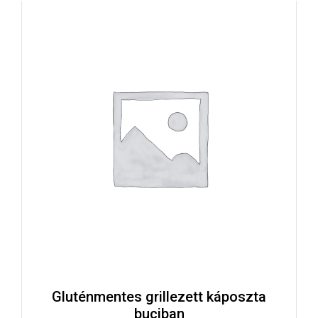
Gluténmentes grillezett káposzta
buciban