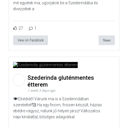
mit egyetek ma, ugorjatok be a Szederindába és
élvezzétek a
27
1
View on Facebook
Share
Szederinda gluténmentes
étterem
1 week 3 days ago
🍽️ Ebédidő! Várunk ma is a Szederindában
szeretettel!🥰 Ha egy finom, frissen készült, házias
ebédre vágysz, nálunk jó helyen jársz! Változatos
napi kínálattal, bőséges adagokkal