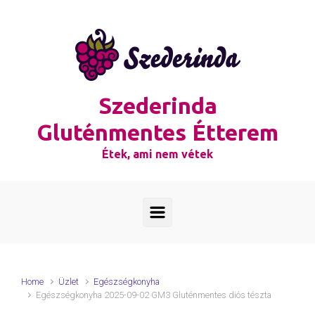
Skip to main content
Szederinda
Gluténmentes Étterem
Étek, ami nem vétek
Home
Üzlet
Egészségkonyha
Egészségkonyha 2025-09-02 GM3 Gluténmentes diós tészta