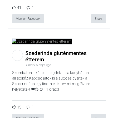
41
1
View on Facebook
Share
Szederinda gluténmentes
étterem
1 week 6 days ago
Szombaton inkább pihenjetek, ne a konyhában
álljatok!🥰 Kapcsoljátok ki a sütőt és gyertek a
Szederindába egy finom ebédre– mi megfőzünk
helyettetek! 🍽️😊 ⏰ 11 órától
15
1