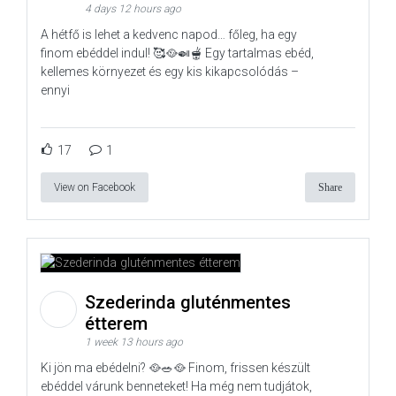
4 days 12 hours ago
A hétfő is lehet a kedvenc napod… főleg, ha egy
finom ebéddel indul! 🥰🥘🍛🫕 Egy tartalmas ebéd,
kellemes környezet és egy kis kikapcsolódás –
ennyi
17
1
View on Facebook
Share
Szederinda gluténmentes
étterem
1 week 13 hours ago
Ki jön ma ebédelni? 🥘🥗🥘 Finom, frissen készült
ebéddel várunk benneteket! Ha még nem tudjátok,