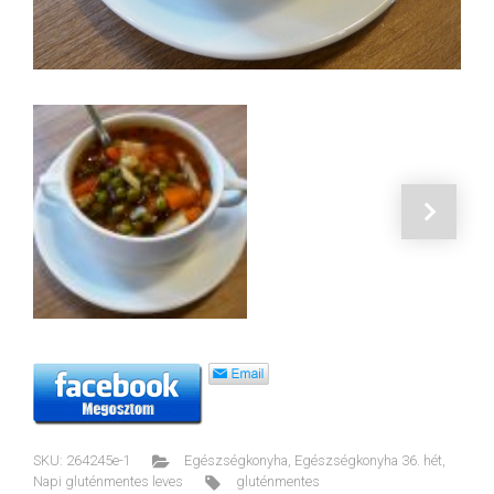
SKU:
264245e-1
Egészségkonyha
,
Egészségkonyha 36. hét
,
Napi gluténmentes leves
gluténmentes