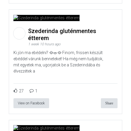
Szederinda gluténmentes
étterem
1 week 10 hours ago
Ki jön ma ebédelni? 🥘🥗🥘 Finom, frissen készült
ebéddel várunk benneteket! Ha még nem tudjátok,
mit egyetek ma, ugorjatok be a Szederindába és
élvezzétek a
27
1
View on Facebook
Share