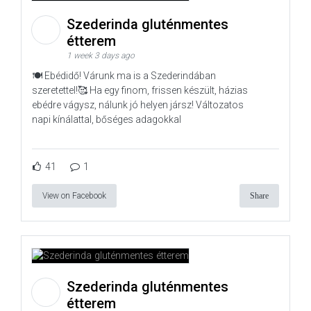
Szederinda gluténmentes
étterem
1 week 3 days ago
🍽️ Ebédidő! Várunk ma is a Szederindában
szeretettel!🥰 Ha egy finom, frissen készült, házias
ebédre vágysz, nálunk jó helyen jársz! Változatos
napi kínálattal, bőséges adagokkal
41
1
View on Facebook
Share
Szederinda gluténmentes
étterem