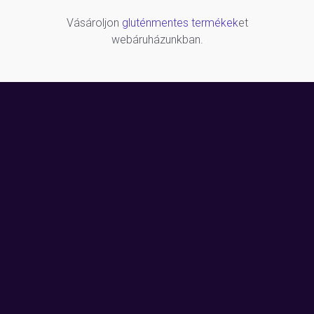
Vásároljon
gluténmentes termékek
et
webáruházunkban.