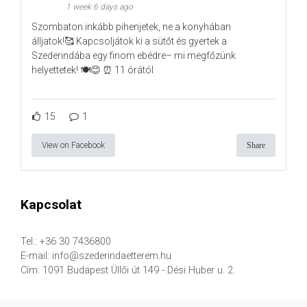
1 week 6 days ago
Szombaton inkább pihenjetek, ne a konyhában
álljatok!🥰 Kapcsoljátok ki a sütőt és gyertek a
Szederindába egy finom ebédre– mi megfőzünk
helyettetek! 🍽️😊 ⏰ 11 órától
15
1
View on Facebook
Share
Kapcsolat
Tel.: +36 30 7436800
E-mail: info@szederindaetterem.hu
Cím: 1091 Budapest Üllői út 149 - Dési Huber u. 2.