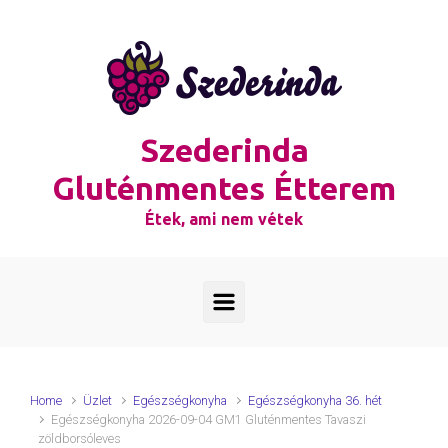
Skip to main content
Szederinda
Gluténmentes Étterem
Étek, ami nem vétek
Home
Üzlet
Egészségkonyha
Egészségkonyha 36. hét
Egészségkonyha 2026-09-04 GM1 Gluténmentes Tavaszi
zöldborsóleves