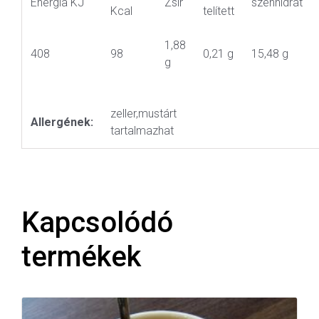
Energia KJ
Zsír
szénhidrát
Kcal
telített
1,88
408
98
0,21 g
15,48 g
g
zeller,mustárt
Allergének:
tartalmazhat
Kapcsolódó
termékek