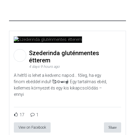
Szederinda gluténmentes
étterem
4 days 9 hours ago
A hétfő is lehet a kedvenc napod… főleg, ha egy
finom ebéddel indul! 🥰🥘🍛🫕 Egy tartalmas ebéd,
kellemes környezet és egy kis kikapcsolódás –
ennyi
17
1
View on Facebook
Share