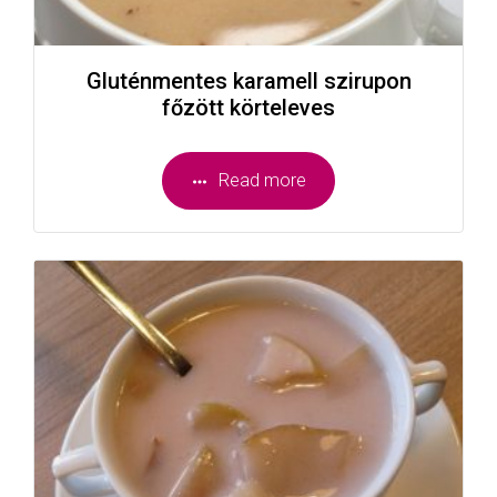
Gluténmentes karamell szirupon
főzött körteleves
Read more