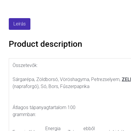
Leírás
Product description
Összetevők:
Sárgarépa, Zöldborsó, Vöröshagyma, Petrezselyem,
ZEL
(napraforgó), Só, Bors, Fűszerpaprika
Átlagos tápanyagtartalom 100
grammban:
Energia
ebből