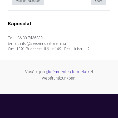
View on Facebook
Share
Kapcsolat
Tel.: +36 30 7436800
E-mail: info@szederindaetterem.hu
Cím: 1091 Budapest Üllői út 149 - Dési Huber u. 2.
Vásároljon
gluténmentes termékek
et
webáruházunkban.