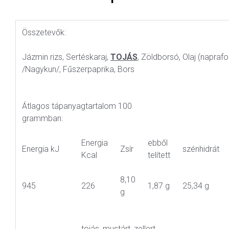
Összetevők:
Jázmin rizs, Sertéskaraj,
TOJÁS
, Zöldborsó, Olaj (naprafor
/Nagykun/, Fűszerpaprika, Bors
Átlagos tápanyagtartalom 100
grammban:
Energia
ebből
Energia kJ
Zsír
szénhidrát
Kcal
telített
8,10
945
226
1,87 g
25,34 g
g
tojás, mustárt, zellert