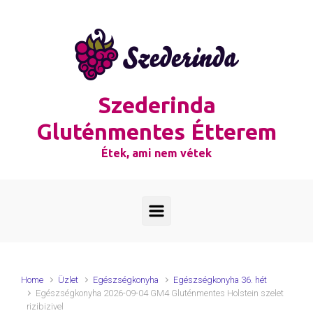
Skip to main content
Szederinda
Gluténmentes Étterem
Étek, ami nem vétek
Home
Üzlet
Egészségkonyha
Egészségkonyha 36. hét
Egészségkonyha 2026-09-04 GM4 Gluténmentes Holstein szelet
rizibizivel