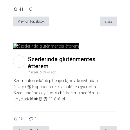
41
1
View on Facebook
Share
Szederinda gluténmentes
étterem
1 week 6 days ago
Szombaton inkább pihenjetek, ne a konyhában
álljatok!🥰 Kapcsoljátok ki a sütőt és gyertek a
Szederindába egy finom ebédre– mi megfőzünk
helyettetek! 🍽️😊 ⏰ 11 órától
15
1