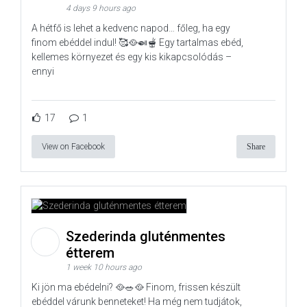
4 days 9 hours ago
A hétfő is lehet a kedvenc napod… főleg, ha egy
finom ebéddel indul! 🥰🥘🍛🫕 Egy tartalmas ebéd,
kellemes környezet és egy kis kikapcsolódás –
ennyi
17
1
View on Facebook
Share
Szederinda gluténmentes
étterem
1 week 10 hours ago
Ki jön ma ebédelni? 🥘🥗🥘 Finom, frissen készült
ebéddel várunk benneteket! Ha még nem tudjátok,