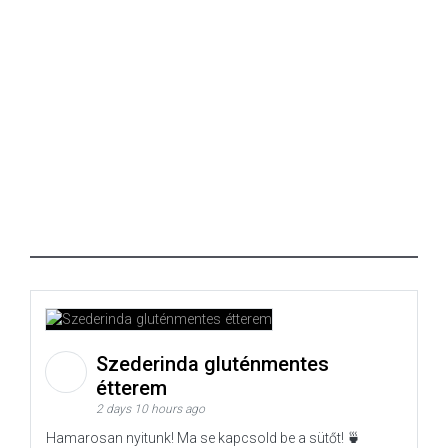
Szederinda gluténmentes
étterem
2 days 10 hours ago
Hamarosan nyitunk! Ma se kapcsold be a sütőt! 🍵