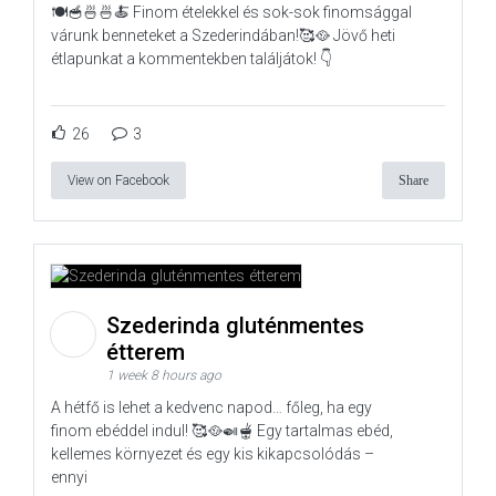
🍽️🥣🍜🍜🍝 Finom ételekkel és sok-sok finomsággal
várunk benneteket a Szederindában!🥰🥘 Jövő heti
étlapunkat a kommentekben találjátok! 👇
26
3
View on Facebook
Share
Szederinda gluténmentes
étterem
1 week 8 hours ago
A hétfő is lehet a kedvenc napod… főleg, ha egy
finom ebéddel indul! 🥰🥘🍛🫕 Egy tartalmas ebéd,
kellemes környezet és egy kis kikapcsolódás –
ennyi