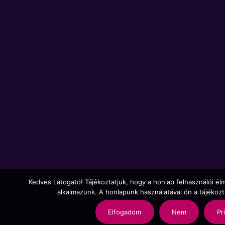
Kedves Látogató! Tájékoztatjuk, hogy a honlap felhasználói é
alkalmazunk. A honlapunk használatával ön a tájékoz
Elfogadom
Nem
Pr