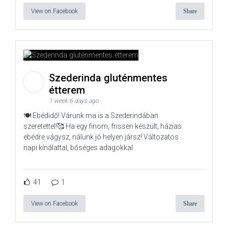
View on Facebook
Share
Szederinda gluténmentes
étterem
1 week 6 days ago
🍽️ Ebédidő! Várunk ma is a Szederindában
szeretettel!🥰 Ha egy finom, frissen készült, házias
ebédre vágysz, nálunk jó helyen jársz! Változatos
napi kínálattal, bőséges adagokkal
41
1
View on Facebook
Share