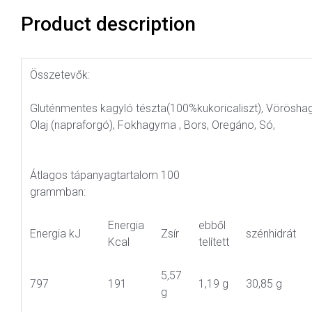
Product description
Összetevők:
Gluténmentes kagyló tészta(100%kukoricaliszt), Vörösh
Olaj (napraforgó), Fokhagyma , Bors, Oregáno, Só,
Átlagos tápanyagtartalom 100
grammban:
Energia
ebből
Energia kJ
Zsír
szénhidrát
Kcal
telített
5,57
797
191
1,19 g
30,85 g
g