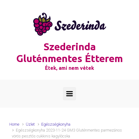
Skip to main content
Szederinda
Gluténmentes Étterem
Étek, ami nem vétek
Home
Üzlet
Egészségkonyha
Egészségkonyha 2023-11-24 GM3 Gluténmentes parmezános
vörös pesztós cukkinis kagylócska