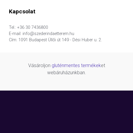
Kapcsolat
Tel.: +36 30 7436800
E-mail: info@szederindaetterem.hu
Cím: 1091 Budapest Üllői út 149 - Dési Huber u. 2.
Vásároljon
gluténmentes termékek
et
webáruházunkban.