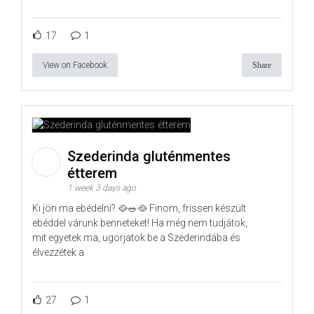
17
1
View on Facebook
Share
Szederinda gluténmentes
étterem
1 week 3 days ago
Ki jön ma ebédelni? 🥘🥗🥘 Finom, frissen készült
ebéddel várunk benneteket! Ha még nem tudjátok,
mit egyetek ma, ugorjatok be a Szederindába és
élvezzétek a
27
1