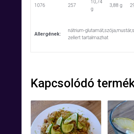
10,74
1076
257
3,88 g
2
g
nátrium-glutamát,szója,mustár,sz
Allergének:
zellert tartalmazhat
Kapcsolódó termé