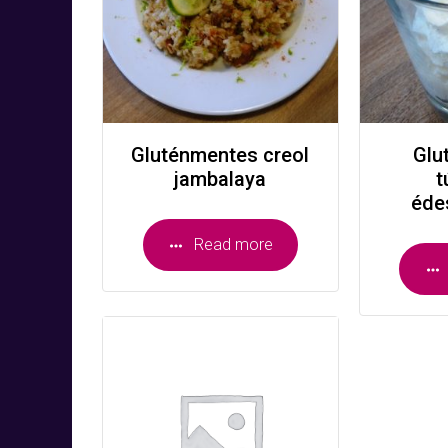
Gluténmentes creol
Glu
jambalaya
t
éde
Read more