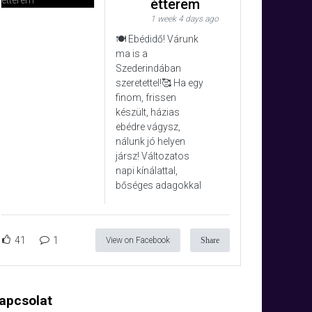
étterem
1 week 4 days ago
🍽️ Ebédidő! Várunk
ma is a
Szederindában
szeretettel!🥰 Ha egy
finom, frissen
készült, házias
ebédre vágysz,
nálunk jó helyen
jársz! Változatos
napi kínálattal,
bőséges adagokkal
41
1
View on Facebook
Share
apcsolat