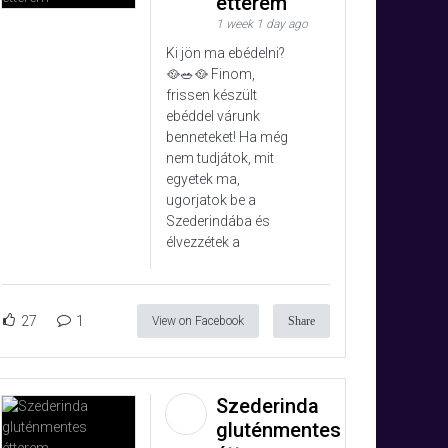
étterem
1 week 1 day ago
Ki jön ma ebédelni?
🥘🥗🥘 Finom,
frissen készült
ebéddel várunk
benneteket! Ha még
nem tudjátok, mit
egyetek ma,
ugorjatok be a
Szederindába és
élvezzétek a
27
1
View on Facebook
Share
Szederinda
gluténmentes