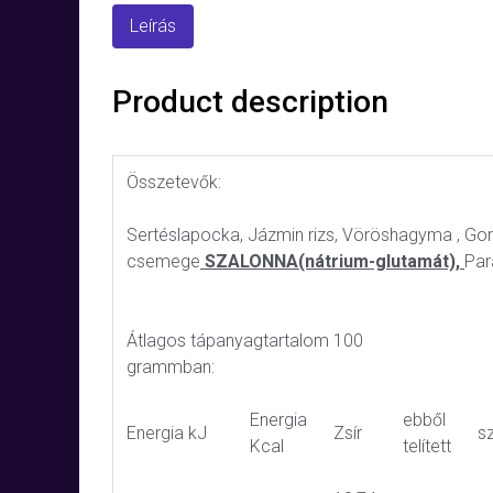
Leírás
Product description
Összetevők:
Sertéslapocka, Jázmin rizs, Vöröshagyma , G
csemege
SZALONNA(nátrium-glutamát),
Par
Átlagos tápanyagtartalom 100
grammban:
Energia
ebből
Energia kJ
Zsír
s
Kcal
telített