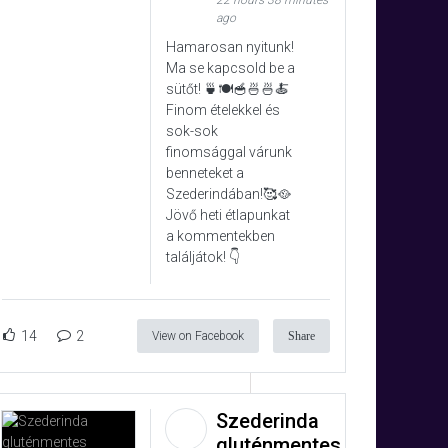
22 hours 38 minutes
ago
Hamarosan nyitunk!
Ma se kapcsold be a
sütőt! 🍵🍽️🥣🍜🍜🍝
Finom ételekkel és
sok-sok
finomsággal várunk
benneteket a
Szederindában!🥰🥘
ölt
Jövő heti étlapunkat
yma
a kommentekben
találjátok! 👇
14
2
View on Facebook
Share
Szederinda
gluténmentes