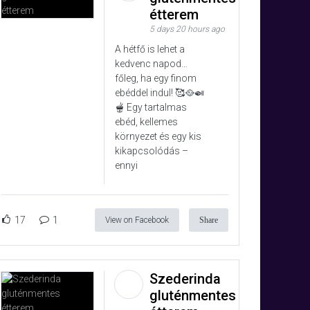
étterem
5 days 20 hours ago
A hétfő is lehet a
kedvenc napod…
főleg, ha egy finom
ebéddel indul! 🥰🥘🍛
🫕 Egy tartalmas
ebéd, kellemes
környezet és egy kis
kikapcsolódás –
ennyi
17
1
View on Facebook
Share
Szederinda
gluténmentes