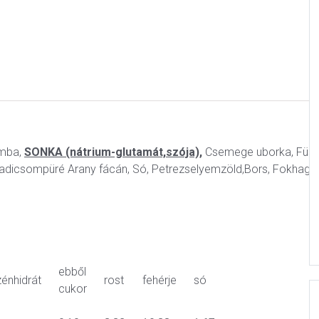
omba,
SONKA (nátrium-glutamát,szója),
Csemege uborka, Füst
adicsompüré Arany fácán, Só, Petrezselyemzöld,Bors, Fokhag
ebből
zénhidrát
rost
fehérje
só
cukor