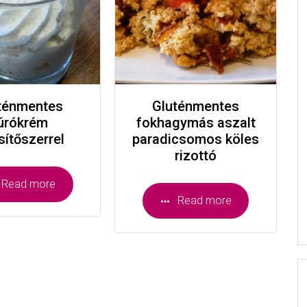
ténmentes
Gluténmentes
úrókrém
fokhagymás aszalt
sítőszerrel
paradicsomos köles
rizottó
Read more
Read more