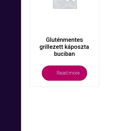
Gluténmentes
grillezett káposzta
buciban
Read more