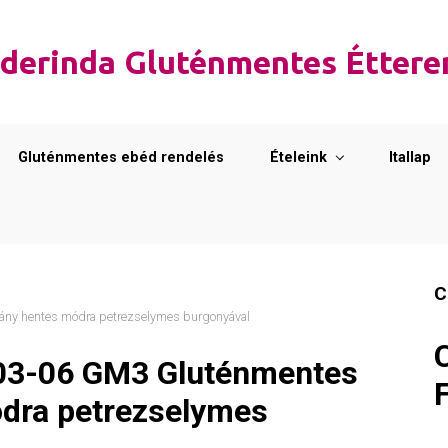
derinda Gluténmentes Étter
Gluténmentes ebéd rendelés
Ételeink
Itallap
C
ny hentes módra petrezselymes burgonyával
03-06 GM3 Gluténmentes
ódra petrezselymes