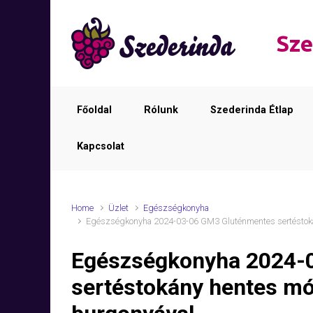
Skip to main content
Sze
Főoldal
Rólunk
Szederinda Étlap
Kapcsolat
Home
Üzlet
Egészségkonyha
Egészségkonyha 2024-03-06 GM3 Gluténmentes sertéstoká
Egészségkonyha 2024-
sertéstokány hentes m