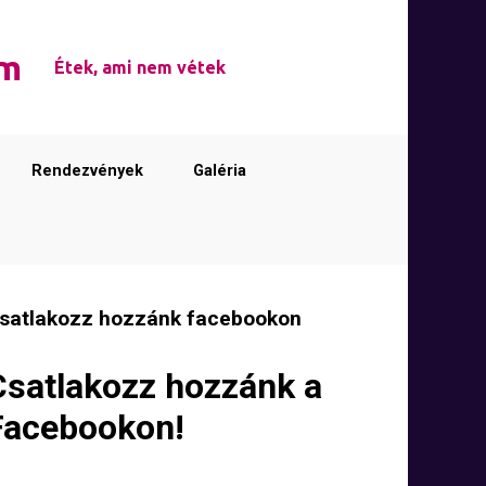
em
Étek, ami nem vétek
Rendezvények
Galéria
satlakozz hozzánk facebookon
Csatlakozz hozzánk a
Facebookon!