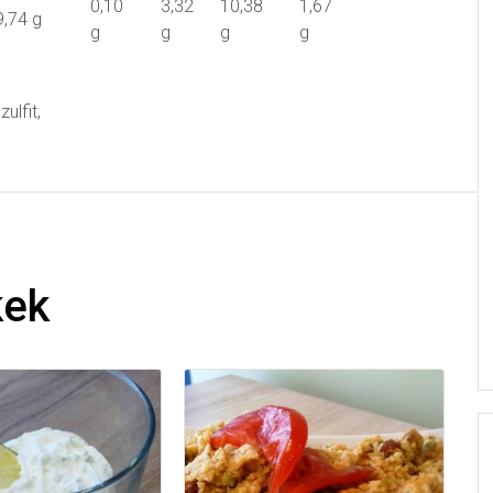
0,10
3,32
10,38
1,67
9,74 g
g
g
g
g
ulfit,
kek