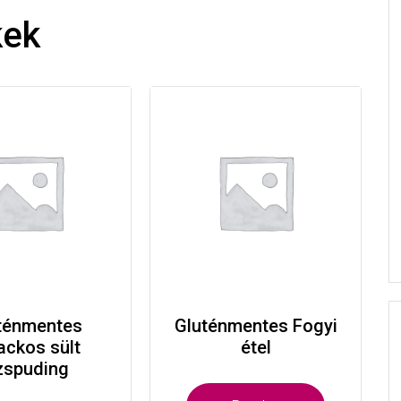
kek
ténmentes
Gluténmentes Fogyi
ackos sült
étel
izspuding