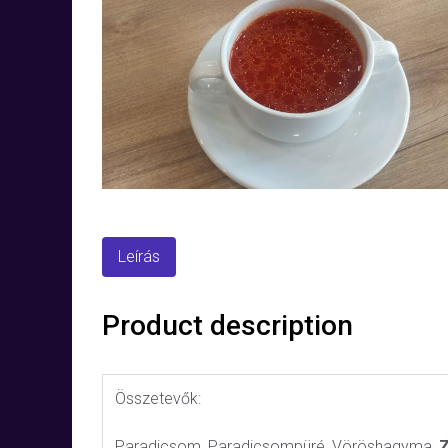
Leírás
Product description
Összetevők:
Paradicsom, Paradicsompüré, Vöröshagyma,
Z