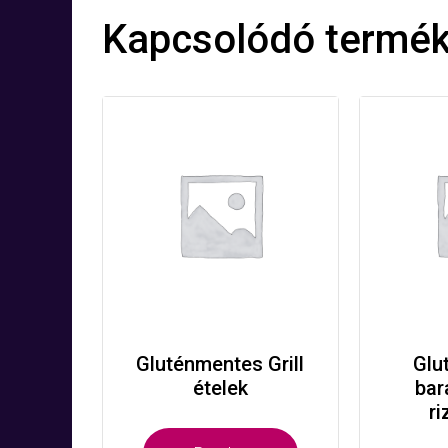
Kapcsolódó termé
Gluténmentes Grill
Glu
ételek
bar
r