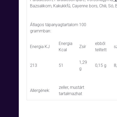
Bazsalikom, Kakukkfű, Cayenne bors, Chili, Só, 
Átlagos tápanyagtartalom 100
grammban:
Energia
ebből
Energia KJ
Zsír
s
Kcal
telített
1,29
213
51
0,15 g
8
g
zeller, mustárt
Allergének:
tartalmazhat