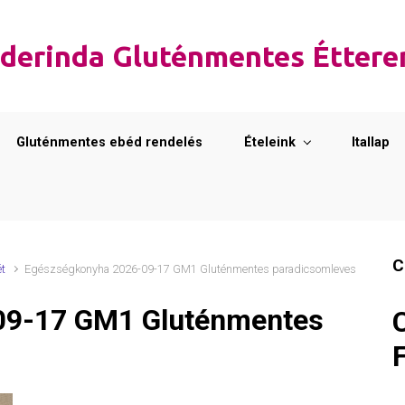
derinda Gluténmentes Étter
Gluténmentes ebéd rendelés
Ételeink
Itallap
C
ét
Egészségkonyha 2026-09-17 GM1 Gluténmentes paradicsomleves
09-17 GM1 Gluténmentes