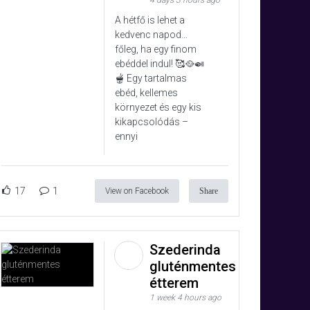
4 days 3 hours ago
A hétfő is lehet a
kedvenc napod…
főleg, ha egy finom
ebéddel indul! 🥰🥘🍛
🫕 Egy tartalmas
ebéd, kellemes
környezet és egy kis
kikapcsolódás –
ennyi
17
1
View on Facebook
Share
Szederinda
gluténmentes
étterem
1 week 4 hours ago