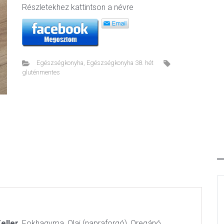
Részletekhez kattintson a névre
Egészségkonyha
,
Egészségkonyha 38. hét
gluténmentes
eller,
Fokhagyma, Olaj (napraforgó), Oregánó,