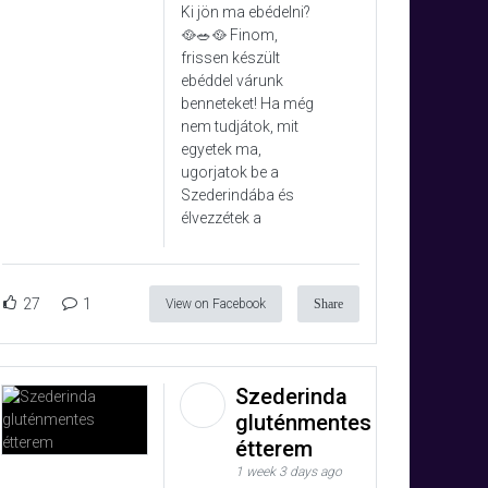
Ki jön ma ebédelni?
🥘🥗🥘 Finom,
frissen készült
ebéddel várunk
benneteket! Ha még
nem tudjátok, mit
egyetek ma,
ugorjatok be a
Szederindába és
élvezzétek a
27
1
View on Facebook
Share
Szederinda
gluténmentes
étterem
1 week 3 days ago