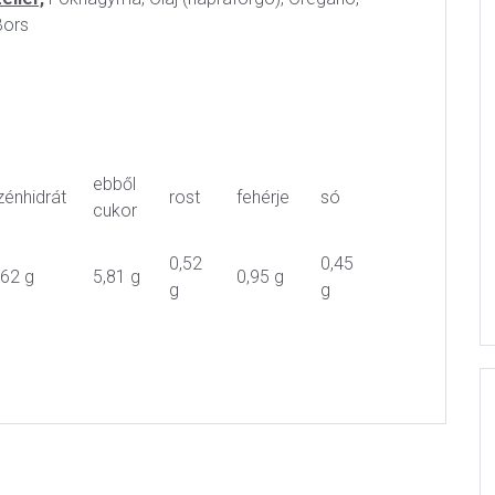
Bors
ebből
zénhidrát
rost
fehérje
só
cukor
0,52
0,45
,62 g
5,81 g
0,95 g
g
g