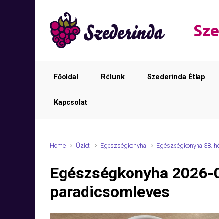
Skip to main content
Sze
Főoldal
Rólunk
Szederinda Étlap
Kapcsolat
Home
Üzlet
Egészségkonyha
Egészségkonyha 38. h
Egészségkonyha 2026-
paradicsomleves