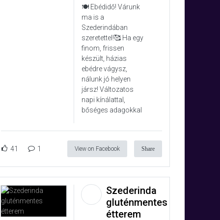
🍽️ Ebédidő! Várunk
ma is a
Szederindában
szeretettel!🥰 Ha egy
finom, frissen
készült, házias
ebédre vágysz,
nálunk jó helyen
jársz! Változatos
napi kínálattal,
bőséges adagokkal
41
1
View on Facebook
Share
Szederinda
gluténmentes
étterem