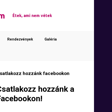
em
Étek, ami nem vétek
Rendezvények
Galéria
satlakozz hozzánk facebookon
Csatlakozz hozzánk a
Facebookon!