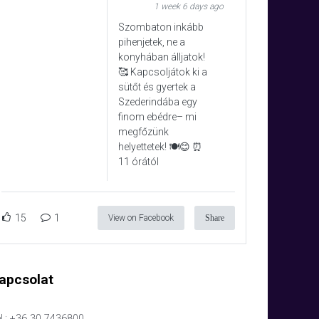
1 week 6 days ago
Szombaton inkább
pihenjetek, ne a
konyhában álljatok!
🥰 Kapcsoljátok ki a
sütőt és gyertek a
Szederindába egy
finom ebédre– mi
megfőzünk
helyettetek! 🍽️😊 ⏰
11 órától
15
1
View on Facebook
Share
apcsolat
l.: +36 30 7436800