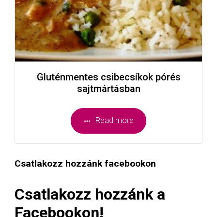
Gluténmentes csibecsíkok pórés
sajtmártásban
Read more
Csatlakozz hozzánk facebookon
Csatlakozz hozzánk a
Facebookon!