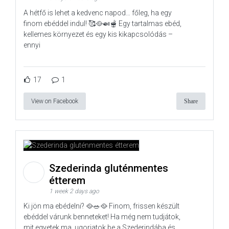
A hétfő is lehet a kedvenc napod… főleg, ha egy
finom ebéddel indul! 🥰🥘🍛🫕 Egy tartalmas ebéd,
kellemes környezet és egy kis kikapcsolódás –
ennyi
17
1
View on Facebook
Share
Szederinda gluténmentes
étterem
1 week 2 days ago
Ki jön ma ebédelni? 🥘🥗🥘 Finom, frissen készült
ebéddel várunk benneteket! Ha még nem tudjátok,
mit egyetek ma, ugorjatok be a Szederindába és