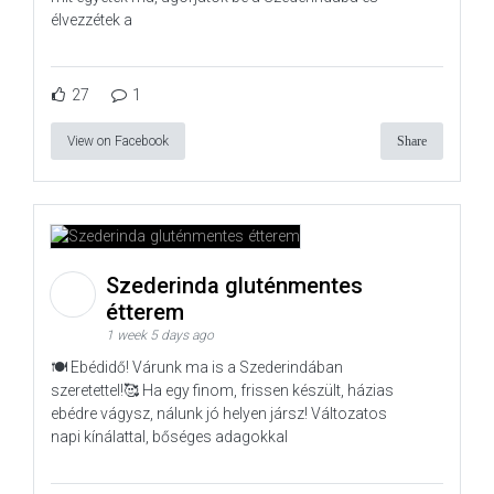
élvezzétek a
27
1
View on Facebook
Share
Szederinda gluténmentes
étterem
1 week 5 days ago
🍽️ Ebédidő! Várunk ma is a Szederindában
szeretettel!🥰 Ha egy finom, frissen készült, házias
ebédre vágysz, nálunk jó helyen jársz! Változatos
napi kínálattal, bőséges adagokkal