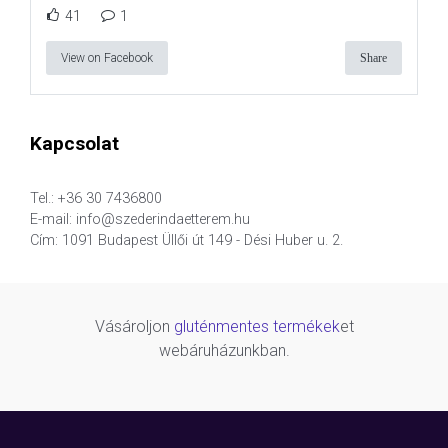
41
1
View on Facebook
Share
Kapcsolat
Tel.: +36 30 7436800
E-mail: info@szederindaetterem.hu
Cím: 1091 Budapest Üllői út 149 - Dési Huber u. 2.
Vásároljon
gluténmentes termékek
et
webáruházunkban.