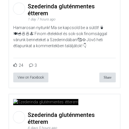
Szederinda gluténmentes
étterem
1 day 7 hours ago
Hamarosan nyitunk! Ma se kapcsold be a sütőt! 🍵
🍽️🥣🍜🍜🍝 Finom ételekkel és sok-sok finomsággal
várunk benneteket a Szederindában!🥰🥘 Jövő heti
étlapunkat a kommentekben találjátok! 👇
24
3
View on Facebook
Share
Szederinda gluténmentes
étterem
6 days 5 hours ago