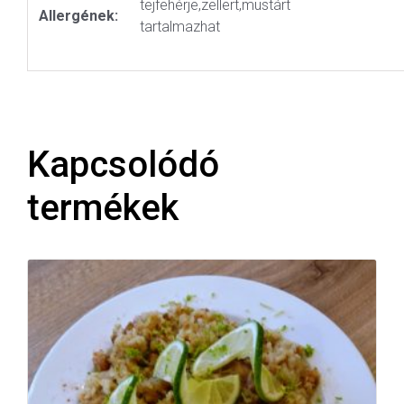
tejfehérje,zellert,mustárt
Allergének:
tartalmazhat
Kapcsolódó
termékek