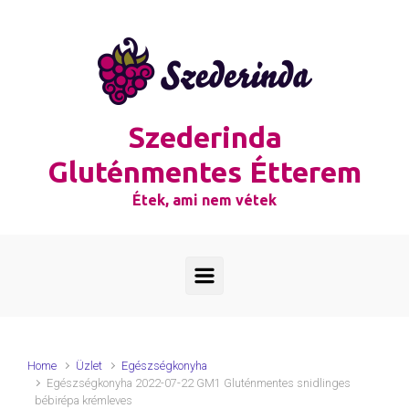
Skip to main content
Szederinda
Gluténmentes Étterem
Étek, ami nem vétek
Home
Üzlet
Egészségkonyha
Egészségkonyha 2022-07-22 GM1 Gluténmentes snidlinges
bébirépa krémleves