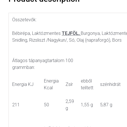
Összetevők:
Bébirépa, Laktózmentes
TEJFÖL,
Burgonya, Laktózment
Snidling, Rizsliszt /Nagykun/, Só, Olaj (napraforgó), Bors
Átlagos tápanyagtartalom 100
grammban:
Energia
ebből
Energia KJ
Zsír
szénhidrát
Kcal
telített
2,59
211
50
1,55 g
5,87 g
g