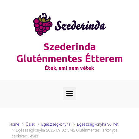
Skip to main content
Szederinda
Gluténmentes Étterem
Étek, ami nem vétek
Home
Üzlet
Egészségkonyha
Egészségkonyha 36. hét
Egészségkonyha 2026-09-02 GM2 Gluténmentes Tárkonyos
csirkeraguleves