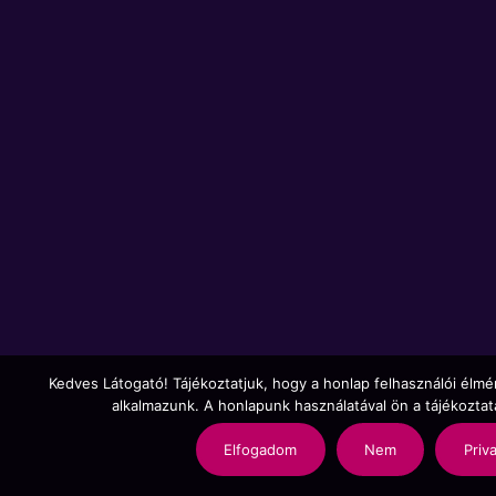
Kedves Látogató! Tájékoztatjuk, hogy a honlap felhasználói élm
alkalmazunk. A honlapunk használatával ön a tájékozta
Elfogadom
Nem
Priv