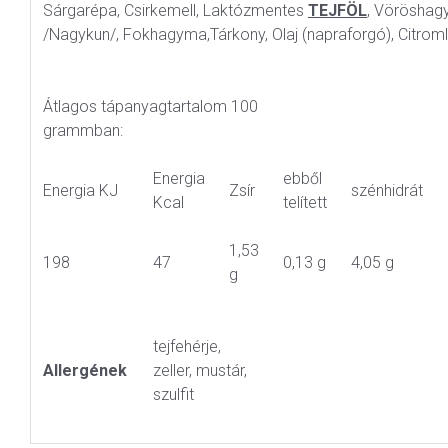
Sárgarépa, Csirkemell, Laktózmentes
TEJFÖL
, Vöröshag
/Nagykun/, Fokhagyma,Tárkony, Olaj (napraforgó), Citroml
Átlagos tápanyagtartalom 100
grammban:
Energia
ebből
Energia KJ
Zsír
szénhidrát
Kcal
telített
1,53
198
47
0,13 g
4,05 g
g
tejfehérje,
Allergének
zeller, mustár,
szulfit