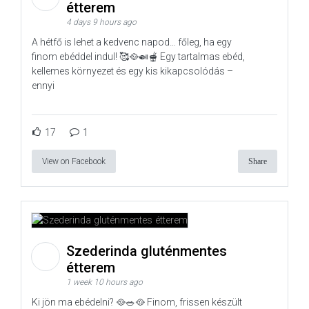
étterem
4 days 9 hours ago
A hétfő is lehet a kedvenc napod… főleg, ha egy
finom ebéddel indul! 🥰🥘🍛🫕 Egy tartalmas ebéd,
kellemes környezet és egy kis kikapcsolódás –
ennyi
17
1
View on Facebook
Share
Szederinda gluténmentes
étterem
1 week 10 hours ago
Ki jön ma ebédelni? 🥘🥗🥘 Finom, frissen készült