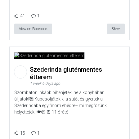
41
1
View on Facebook
Share
Szederinda gluténmentes
étterem
1 week 6 days ago
Szombaton inkább pihenjetek, ne a konyhában
álljatok!🥰 Kapcsoljátok ki a sütőt és gyertek a
Szederindába egy finom ebédre– mi megfőzünk
helyettetek! 🍽️😊 ⏰ 11 órától
15
1