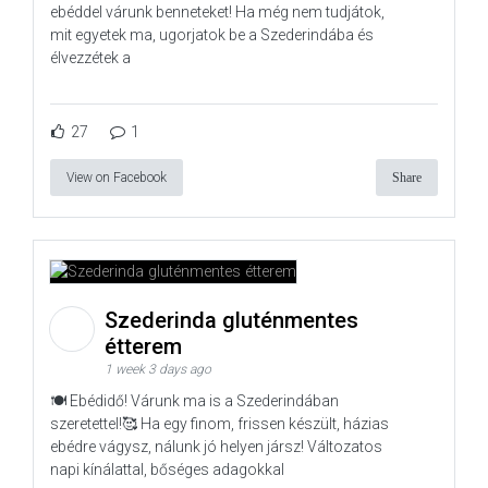
ebéddel várunk benneteket! Ha még nem tudjátok,
mit egyetek ma, ugorjatok be a Szederindába és
élvezzétek a
27
1
View on Facebook
Share
Szederinda gluténmentes
étterem
1 week 3 days ago
🍽️ Ebédidő! Várunk ma is a Szederindában
szeretettel!🥰 Ha egy finom, frissen készült, házias
ebédre vágysz, nálunk jó helyen jársz! Változatos
napi kínálattal, bőséges adagokkal