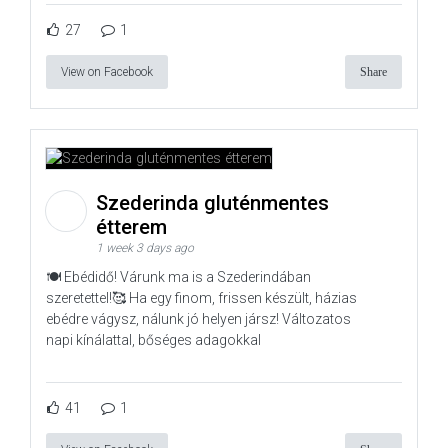
27
1
View on Facebook
Share
Szederinda gluténmentes
étterem
1 week 3 days ago
🍽️ Ebédidő! Várunk ma is a Szederindában
szeretettel!🥰 Ha egy finom, frissen készült, házias
ebédre vágysz, nálunk jó helyen jársz! Változatos
napi kínálattal, bőséges adagokkal
41
1