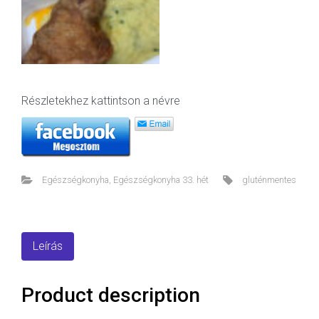
Részletekhez kattintson a névre
Egészségkonyha
,
Egészségkonyha 33. hét
gluténmentes
Leírás
Product description