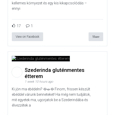
kellemes környezet és egy kis kikapcsolódás –
ennyi
17
1
View on Facebook
Share
Szederinda gluténmentes
étterem
1 week 10 hours ago
Ki jön ma ebédelni? 🥘🥗🥘 Finom, frissen készült
ebéddel várunk benneteket! Ha még nem tudjátok,
mit egyetek ma, ugorjatok be a Szederindába és
élvezzétek a