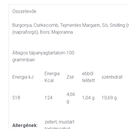
Összetevők:
Burgonya, Csirkecomb, Tejmentes Margarin, Só, Snidling 
(napraforgó), Bors, Majoranna
Átlagos tápanyagtartalom 100
grammban:
Energia
ebből
Energia kJ
Zsír
szénhidrát
Kcal
telített
4,66
518
124
1,04 g
10,69 g
g
zellert, mustárt
Allergének:
tartalmazhat