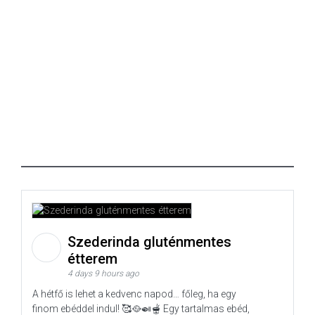
Szederinda gluténmentes
étterem
4 days 9 hours ago
A hétfő is lehet a kedvenc napod… főleg, ha egy
finom ebéddel indul! 🥰🥘🍛🫕 Egy tartalmas ebéd,