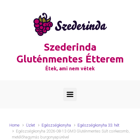
Skip to main content
Szederinda
Gluténmentes Étterem
Étek, ami nem vétek
Home
Üzlet
Egészségkonyha
Egészségkonyha 33. hét
Egészségkonyha 2026-08-13 GM3 Gluténmentes Sült csirkecomb,
metélőhagymás burgonyapürével