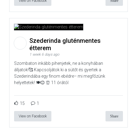
View on Facebook
Share
Szederinda gluténmentes
étterem
1 week 6 days ago
Szombaton inkább pihenjetek, ne a konyhában
álljatok!🥰 Kapcsoljátok ki a sütőt és gyertek a
Szederindába egy finom ebédre– mi megfőzünk
helyettetek! 🍽️😊 ⏰ 11 órától
15
1
View on Facebook
Share