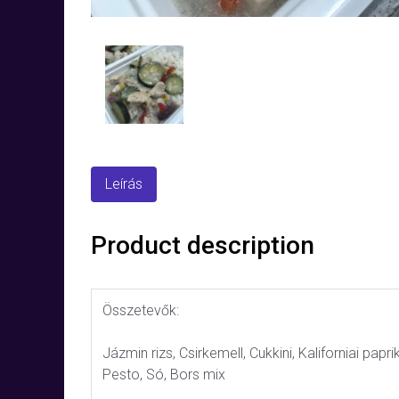
Leírás
Product description
Összetevők:
Jázmin rizs, Csirkemell, Cukkini, Kaliforniai papri
Pesto, Só, Bors mix