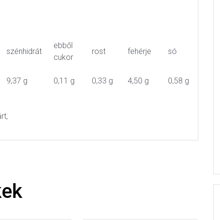
ebből
szénhidrát
rost
fehérje
só
cukor
9,37 g
0,11 g
0,33 g
4,50 g
0,58 g
rt,
kek