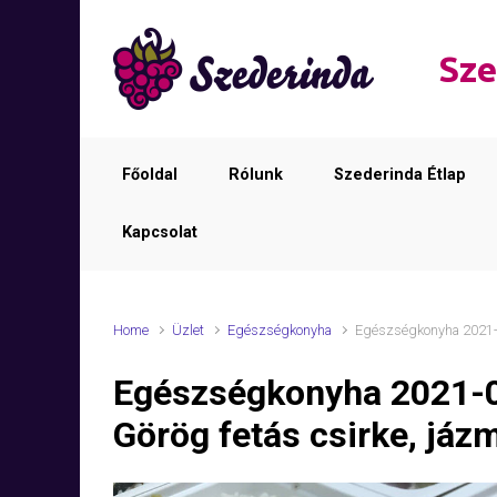
Skip to main content
Sze
Főoldal
Rólunk
Szederinda Étlap
Kapcsolat
Home
Üzlet
Egészségkonyha
Egészségkonyha 2021-0
Egészségkonyha 2021-
Görög fetás csirke, jázm