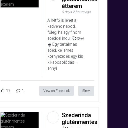
étterem
5 days 2 hours ago
A hétfő is lehet a
kedvenc napod…
főleg, ha egy finom
ebéddel indul! 🥰🥘🍛
🫕 Egy tartalmas
ebéd, kellemes
környezet és egy kis
kikapcsolódás –
ennyi
17
1
View on Facebook
Share
Szederinda
gluténmentes