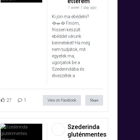
étterem
1 week 1 day ago
Ki jön ma ebédelni?
🥘🥗🥘 Finom,
frissen készült
ebéddel várunk
benneteket! Ha még
nem tudjátok, mit
egyetek ma,
ugorjatok be a
Szederindába és
élvezzétek a
27
1
View on Facebook
Share
Szederinda
gluténmentes