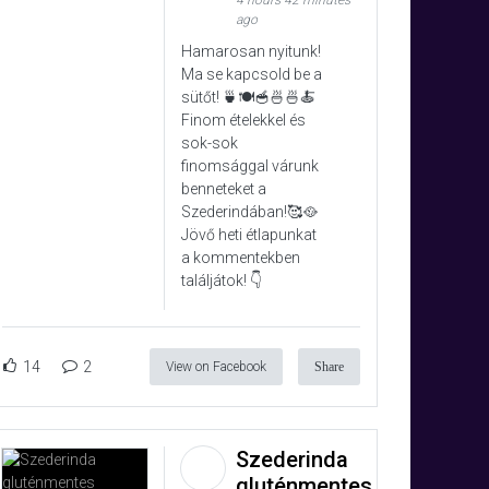
4 hours 42 minutes
ago
Hamarosan nyitunk!
Ma se kapcsold be a
sütőt! 🍵🍽️🥣🍜🍜🍝
Finom ételekkel és
sok-sok
finomsággal várunk
benneteket a
Szederindában!🥰🥘
Jövő heti étlapunkat
a kommentekben
találjátok! 👇
14
2
View on Facebook
Share
Szederinda
gluténmentes