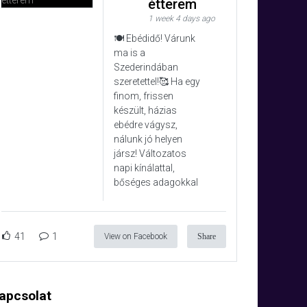
étterem
1 week 4 days ago
🍽️ Ebédidő! Várunk
ma is a
Szederindában
szeretettel!🥰 Ha egy
finom, frissen
készült, házias
ebédre vágysz,
nálunk jó helyen
jársz! Változatos
napi kínálattal,
bőséges adagokkal
41
1
View on Facebook
Share
apcsolat