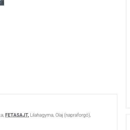
ka,
FETASAJT,
Lilahagyma, Olaj (napraforgó),