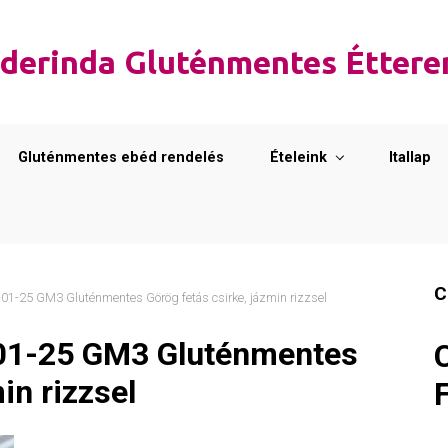
derinda Gluténmentes Étter
Gluténmentes ebéd rendelés
Ételeink
Itallap
C
1-25 GM3 Gluténmentes Görög fetás csirke, jázmin rizzsel
01-25 GM3 Gluténmentes
in rizzsel