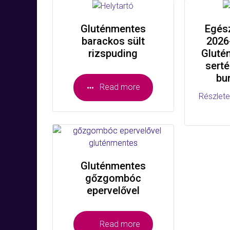
Gluténmentes
Egés
barackos sült
2026
rizspuding
Gluté
serté
bu
Read more
Részlete
Gluténmentes
gőzgombóc
epervelővel
Read more