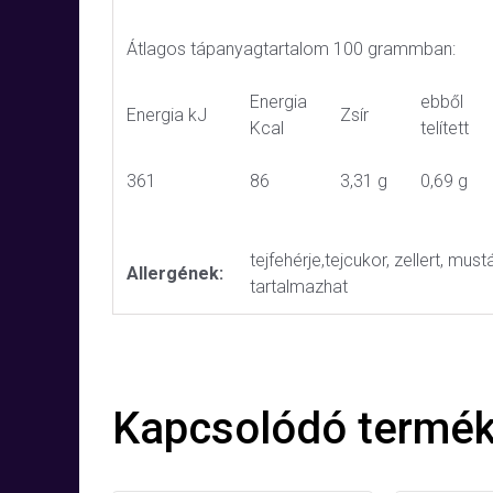
Átlagos tápanyagtartalom 100 grammban:
Energia
ebből
Energia kJ
Zsír
Kcal
telített
361
86
3,31 g
0,69 g
tejfehérje,tejcukor, zellert, mustá
Allergének:
tartalmazhat
Kapcsolódó termé