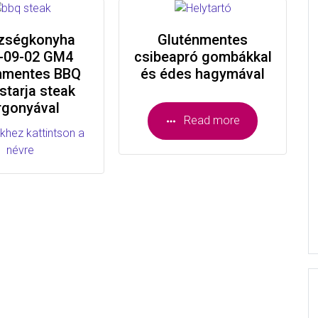
zségkonyha
Gluténmentes
-09-02 GM4
csibeapró gombákkal
nmentes BBQ
és édes hagymával
starja steak
rgonyával
Read more
khez kattintson a
névre