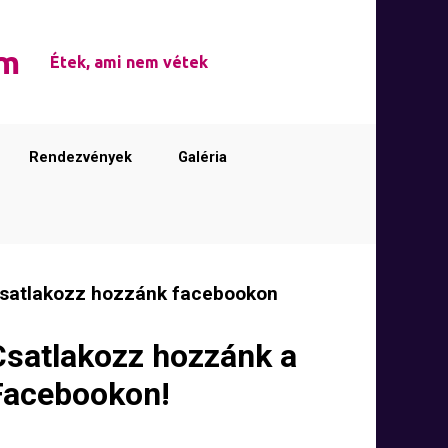
em
Étek, ami nem vétek
Rendezvények
Galéria
satlakozz hozzánk facebookon
Csatlakozz hozzánk a
Facebookon!