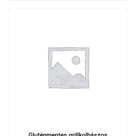
Gluténmentes grillkolbászos