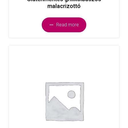
malacrizottó
Read more