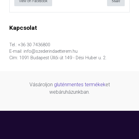
View on Facebook
Share
Kapcsolat
Tel.: +36 30 7436800
E-mail: info@szederindaetterem.hu
Cím: 1091 Budapest Üllői út 149 - Dési Huber u. 2.
Vásároljon
gluténmentes termékek
et
webáruházunkban.