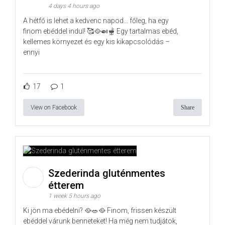
4 days 4 hours ago
A hétfő is lehet a kedvenc napod… főleg, ha egy
finom ebéddel indul! 🥰🥘🍛🫕 Egy tartalmas ebéd,
kellemes környezet és egy kis kikapcsolódás –
ennyi
17
1
View on Facebook
Share
Szederinda gluténmentes
étterem
1 week 5 hours ago
Ki jön ma ebédelni? 🥘🥗🥘 Finom, frissen készült
ebéddel várunk benneteket! Ha még nem tudjátok,