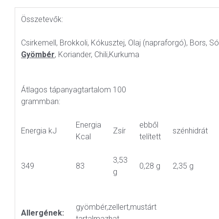
Összetevők:
Csirkemell, Brokkoli, Kókusztej, Olaj (napraforgó), Bors, 
Gyömbér
, Koriander, Chili,Kurkuma
Átlagos tápanyagtartalom 100
grammban:
Energia
ebből
Energia kJ
Zsír
szénhidrát
Kcal
telített
3,53
349
83
0,28 g
2,35 g
g
gyömbér,zellert,mustárt
Allergének:
tartalmazhat