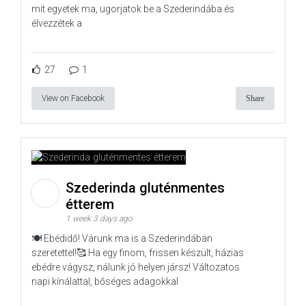
mit egyetek ma, ugorjatok be a Szederindába és
élvezzétek a
27
1
View on Facebook
Share
Szederinda gluténmentes
étterem
1 week 3 days ago
🍽️ Ebédidő! Várunk ma is a Szederindában
szeretettel!🥰 Ha egy finom, frissen készült, házias
ebédre vágysz, nálunk jó helyen jársz! Változatos
napi kínálattal, bőséges adagokkal