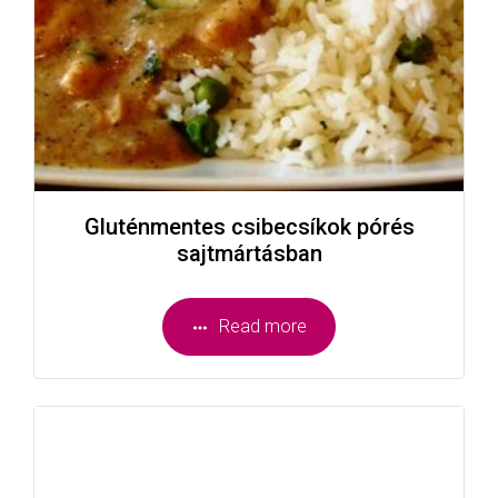
Gluténmentes csibecsíkok pórés
sajtmártásban
Read more