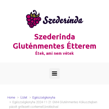
Skip to main content
Szederinda
Gluténmentes Étterem
Étek, ami nem vétek
Home
Üzlet
Egészségkonyha
Egészségkonyha 2024-11-21 GM4 Gluténmentes Kókusztejben
pácolt grillezett csirkemell,brokkolival