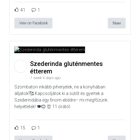
41
1
View on Facebook
Share
Szederinda gluténmentes
étterem
1 week 6 days ago
Szombaton inkább pihenjetek, ne a konyhában
álljatok!🥰 Kapcsoljátok ki a sütőt és gyertek a
Szederindába egy finom ebédre– mi megfőzünk
helyettetek! 🍽️😊 ⏰ 11 órától
15
1