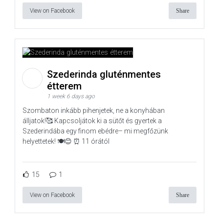
View on Facebook
Share
Szederinda gluténmentes
étterem
1 week 6 days ago
Szombaton inkább pihenjetek, ne a konyhában
álljatok!🥰 Kapcsoljátok ki a sütőt és gyertek a
Szederindába egy finom ebédre– mi megfőzünk
helyettetek! 🍽️😊 ⏰ 11 órától
15
1
View on Facebook
Share