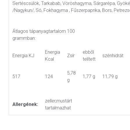
Sertéscsülök, Tarkabab, Vöröshagyma, Sárgarépa, Gyöké
/Nagykun/, Só, Fokhagyma , Fűszerpaprika, Bors, Petrezs
Átlagos tápanyagtartalom 100
grammban:
Energia
ebből
Energia KJ
Zsír
szénhidrát
Kcal
telített
5,78
517
124
1,77 g
11,79 g
g
zeller,mustárt
Allergének:
tartalmazhat