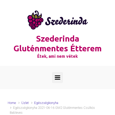
Skip to main content
Szederinda
Gluténmentes Étterem
Étek, ami nem vétek
Home
Üzlet
Egészségkonyha
Egészségkonyha 2021-06-16 GM2 Gluténmentes Csülkös
Bableves