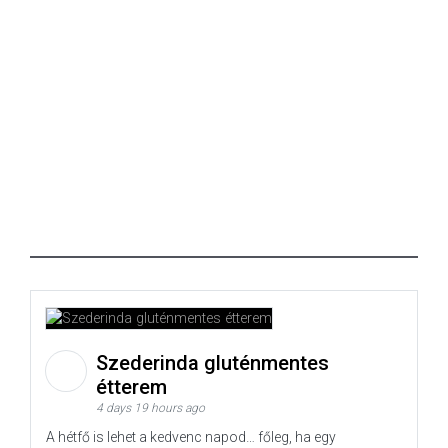
Szederinda gluténmentes
étterem
4 days 19 hours ago
A hétfő is lehet a kedvenc napod… főleg, ha egy