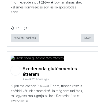
finom ebéddel indul! 🥰🥘🍛🫕 Egy tartalmas ebéd,
kellemes környezet és egy kis kikapcsolódás –
ennyi
17
1
View on Facebook
Share
Szederinda gluténmentes
étterem
1 week 20 hours ago
Ki jön ma ebédelni? 🥘🥗🥘 Finom, frissen készült
ebéddel várunk benneteket! Ha még nem tudjátok,
mit egyetek ma, ugorjatok be a Szederindába és
élvezzétek a