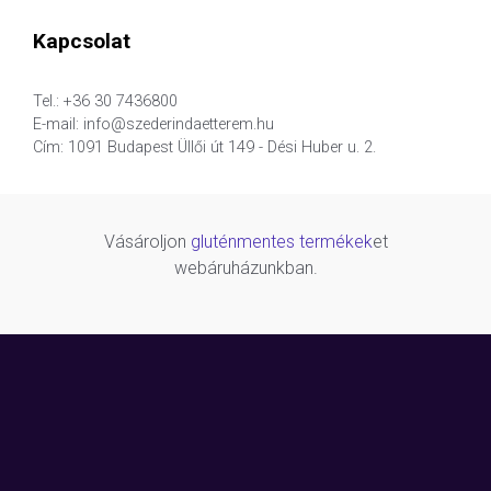
Kapcsolat
Tel.: +36 30 7436800
E-mail: info@szederindaetterem.hu
Cím: 1091 Budapest Üllői út 149 - Dési Huber u. 2.
Vásároljon
gluténmentes termékek
et
webáruházunkban.