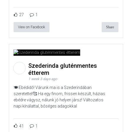
27
1
View on Facebook
Share
Szederinda gluténmentes
étterem
1 week 3 days ago
🍽️ Ebédidő! Várunk ma is a Szederindában
szeretettel!🥰 Ha egy finom, frissen készült, házias
ebédre vágysz, nálunk jó helyen jársz! Változatos
napi kínálattal, bőséges adagokkal
41
1