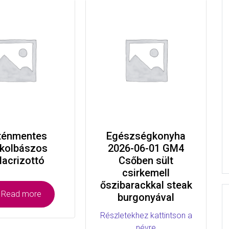
ténmentes
Egészségkonyha
llkolbászos
2026-06-01 GM4
acrizottó
Csőben sült
csirkemell
őszibarackkal steak
Read more
burgonyával
Részletekhez kattintson a
névre