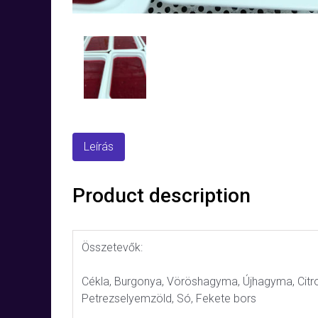
Leírás
Product description
Összetevők:
Cékla, Burgonya, Vöröshagyma, Újhagyma, Citro
Petrezselyemzöld, Só, Fekete bors