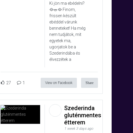
Ki jön ma ebédelni?
🥘🥗🥘 Finom,
frissen készült
ebéddel várunk
benneteket! Ha még
nem tudjátok, mit
egyetek ma,
ugorjatok be a
Szederindába és
élvezzétek a
27
1
View on Facebook
Share
Szederinda
gluténmentes
étterem
1 week 3 days ago