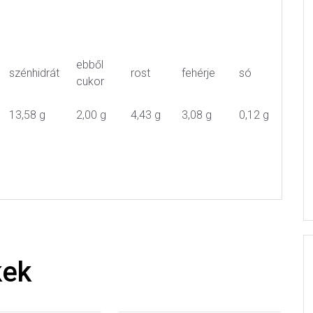
ebből
szénhidrát
rost
fehérje
só
cukor
13,58 g
2,00 g
4,43 g
3,08 g
0,12 g
kek