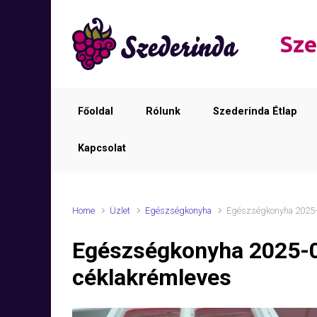
Skip to main content
Sze
Főoldal
Rólunk
Szederinda Étlap
Kapcsolat
Home
Üzlet
Egészségkonyha
Egészségkonyha 2025-
Egészségkonyha 2025-
céklakrémleves