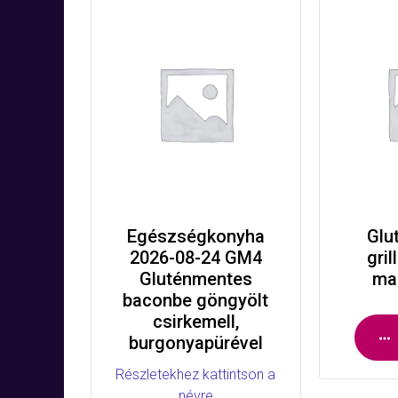
Egészségkonyha
Glu
2026-08-24 GM4
gri
Gluténmentes
mal
baconbe göngyölt
csirkemell,
burgonyapürével
Részletekhez kattintson a
névre