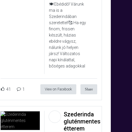
🍽️ Ebédidő! Várunk
ma is a
Szederindában
szeretettel!🥰 Ha egy
finom, frissen
készült, házias
ebédre vágysz,
nálunk jó helyen
jársz! Változatos
napi kínálattal,
bőséges adagokkal
41
1
View on Facebook
Share
Szederinda
gluténmentes
étterem