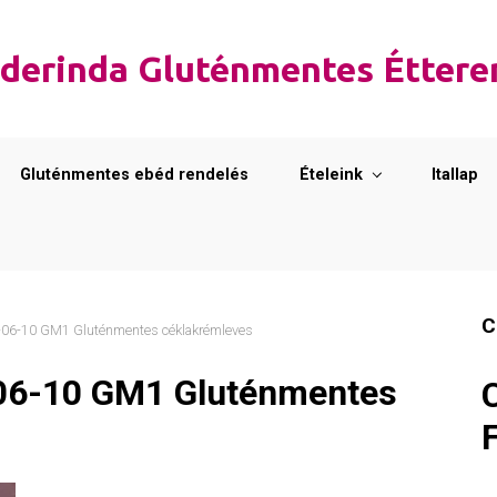
derinda Gluténmentes Étter
Gluténmentes ebéd rendelés
Ételeink
Itallap
C
06-10 GM1 Gluténmentes céklakrémleves
06-10 GM1 Gluténmentes