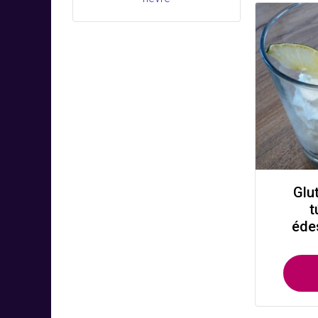
Glu
t
éde