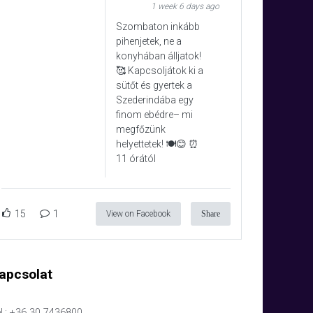
1 week 6 days ago
Szombaton inkább
pihenjetek, ne a
konyhában álljatok!
🥰 Kapcsoljátok ki a
sütőt és gyertek a
Szederindába egy
finom ebédre– mi
megfőzünk
helyettetek! 🍽️😊 ⏰
11 órától
15
1
View on Facebook
Share
apcsolat
l.: +36 30 7436800