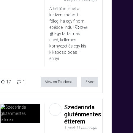
4 days 10 hours ago
A hétfő is lehet a
kedvenc napod…
főleg, ha egy finom
ebéddel indul! 🥰🥘🍛
🫕 Egy tartalmas
ebéd, kellemes
környezet és egy kis
kikapcsolódás –
ennyi
17
1
View on Facebook
Share
Szederinda
gluténmentes
étterem
1 week 11 hours ago