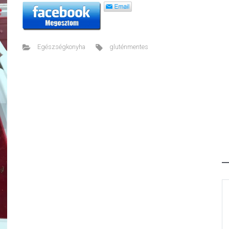
Egészségkonyha
gluténmentes
ext