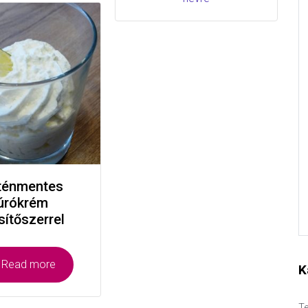
ténmentes
úrókrém
sítőszerrel
Read more
K
Te