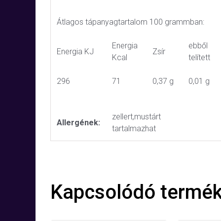
Átlagos tápanyagtartalom 100 grammban:
Energia
ebből
Energia KJ
Zsír
Kcal
telített
296
71
0,37 g
0,01 g
zellert,mustárt
Allergének:
tartalmazhat
Kapcsolódó termé