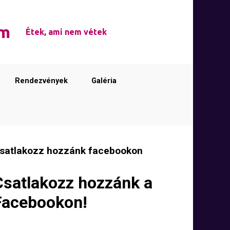
em
Étek, ami nem vétek
Rendezvények
Galéria
satlakozz hozzánk facebookon
Csatlakozz hozzánk a
Facebookon!