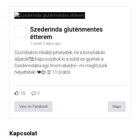
Szederinda gluténmentes
étterem
1 week 5 days ago
Szombaton inkább pihenjetek, ne a konyhában
álljatok!🥰 Kapcsoljátok ki a sütőt és gyertek a
Szederindába egy finom ebédre– mi megfőzünk
helyettetek! 🍽️😊 ⏰ 11 órától
15
1
View on Facebook
Share
Kapcsolat