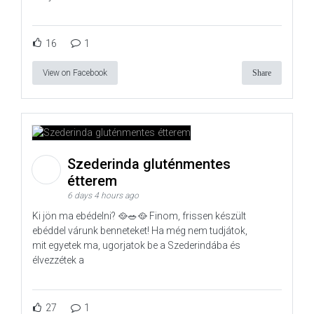
16
1
View on Facebook
Share
Szederinda gluténmentes
étterem
6 days 4 hours ago
Ki jön ma ebédelni? 🥘🥗🥘 Finom, frissen készült
ebéddel várunk benneteket! Ha még nem tudjátok,
mit egyetek ma, ugorjatok be a Szederindába és
élvezzétek a
27
1