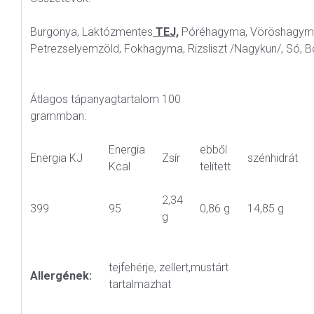
Burgonya, Laktózmentes
TEJ,
Póréhagyma, Vöröshagym
Petrezselyemzöld, Fokhagyma, Rizsliszt /Nagykun/, Só, B
Átlagos tápanyagtartalom 100
grammban:
Energia
ebből
Energia KJ
Zsír
szénhidrát
Kcal
telített
2,34
399
95
0,86 g
14,85 g
g
tejfehérje, zellert,mustárt
Allergének:
tartalmazhat