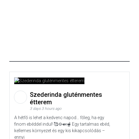
Szederinda gluténmentes
étterem
3 days 3 hours ago
A hétfő is lehet a kedvenc napod… főleg, ha egy
finom ebéddel indul! 🥰🥘🍛🫕 Egy tartalmas ebéd,
kellemes környezet és egy kis kikapcsolódás –
ennyi