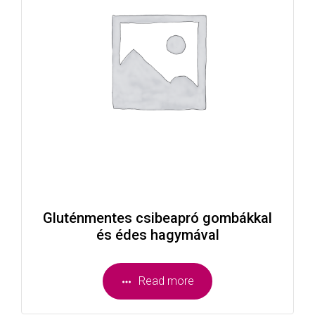
Gluténmentes csibeapró gombákkal
és édes hagymával
Read more