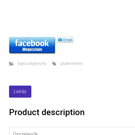
Egészségkonyha
gluténmentes
Leírás
Product description
Összetevők: