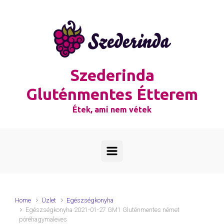
Skip to main content
Szederinda
Gluténmentes Étterem
Étek, ami nem vétek
Home
Üzlet
Egészségkonyha
Egészségkonyha 2021-01-27 GM1 Gluténmentes német
póréhagymaleves