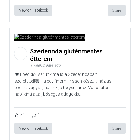
View on Facebook
Share
Szederinda gluténmentes
étterem
1 week 2 days ago
🍽️ Ebédidő! Várunk ma is a Szederindában
szeretettel!🥰 Ha egy finom, frissen készült, házias
ebédre vágysz, nálunk jó helyen jársz! Változatos
napi kínálattal, bőséges adagokkal
41
1
View on Facebook
Share