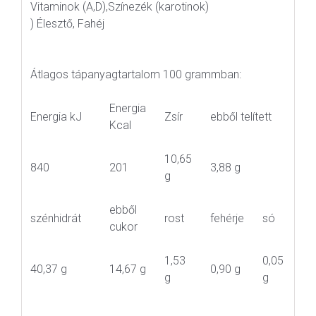
Vitaminok (A,D),Színezék (karotinok)
) Élesztő, Fahéj
Átlagos tápanyagtartalom 100 grammban:
Energia
Energia kJ
Zsír
ebből telített
Kcal
10,65
840
201
3,88 g
g
ebből
szénhidrát
rost
fehérje
só
cukor
1,53
0,05
40,37 g
14,67 g
0,90 g
g
g