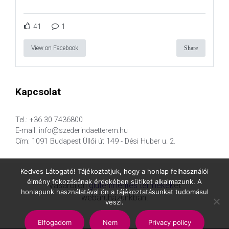
41
1
View on Facebook
Share
Kapcsolat
Tel.: +36 30 7436800
E-mail: info@szederindaetterem.hu
Cím: 1091 Budapest Üllői út 149 - Dési Huber u. 2.
Kedves Látogató! Tájékoztatjuk, hogy a honlap felhasználói
élmény fokozásának érdekében sütiket alkalmazunk. A
Vásároljon
gluténmentes termékek
et
honlapunk használatával ön a tájékoztatásunkat tudomásul
webáruházunkban.
veszi.
Elfogadom
Nem
Privacy policy