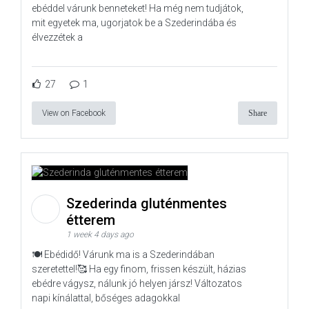
ebéddel várunk benneteket! Ha még nem tudjátok,
mit egyetek ma, ugorjatok be a Szederindába és
élvezzétek a
27
1
View on Facebook
Share
Szederinda gluténmentes
étterem
1 week 4 days ago
🍽️ Ebédidő! Várunk ma is a Szederindában
szeretettel!🥰 Ha egy finom, frissen készült, házias
ebédre vágysz, nálunk jó helyen jársz! Változatos
napi kínálattal, bőséges adagokkal