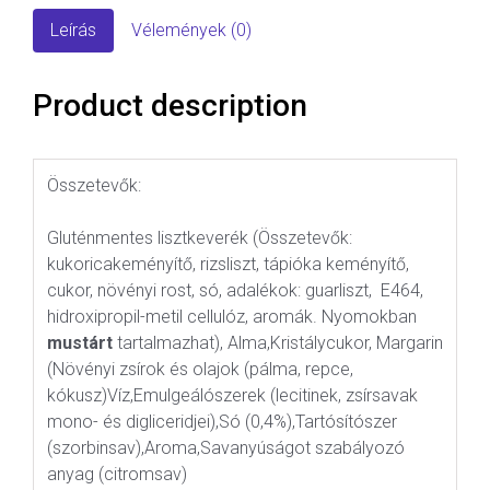
Leírás
Vélemények (0)
Product description
Összetevők:
Gluténmentes lisztkeverék (Összetevők:
kukoricakeményítő, rizsliszt, tápióka keményítő,
cukor, növényi rost, só, adalékok: guarliszt, E464,
hidroxipropil-metil cellulóz, aromák. Nyomokban
mustárt
tartalmazhat), Alma,Kristálycukor, Margarin
(Növényi zsírok és olajok (pálma, repce,
kókusz)Víz,Emulgeálószerek (lecitinek, zsírsavak
mono- és digliceridjei),Só (0,4%),Tartósítószer
(szorbinsav),Aroma,Savanyúságot szabályozó
anyag (citromsav)