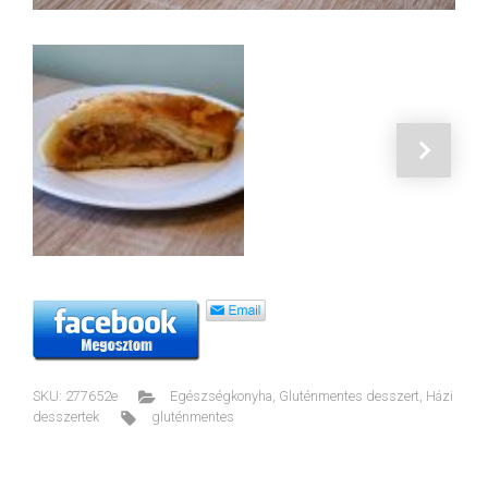
SKU:
277652e
Egészségkonyha
,
Gluténmentes desszert
,
Házi
desszertek
gluténmentes