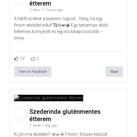
étterem
5 days 11 hours ago
A hétfő is lehet a kedvenc napod… főleg, ha egy
finom ebéddel indul! 🥰🥘🍛🫕 Egy tartalmas ebéd,
kellemes környezet és egy kis kikapcsolódás –
ennyi
17
1
View on Facebook
Share
Szederinda gluténmentes
étterem
1 week 1 day ago
Ki jön ma ebédelni? 🥘🥗🥘 Finom, frissen készült