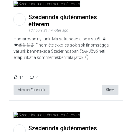
Szederinda gluténmentes
étterem
13 hours 21 minutes ago
Hamarosan nyitunk! Ma se kapcsold be a sütőt! 🍵
🍽️🥣🍜🍜🍝 Finom ételekkel és sok-sok finomsággal
várunk benneteket a Szederindában!🥰🥘 Jövő heti
étlapunkat a kommentekben találjátok! 👇
14
2
View on Facebook
Share
Szederinda gluténmentes