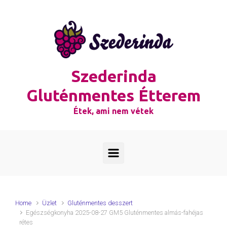
Skip to main content
Szederinda
Gluténmentes Étterem
Étek, ami nem vétek
Home
Üzlet
Gluténmentes desszert
Egészségkonyha 2025-08-27 GM5 Gluténmentes almás-fahéjas
rétes