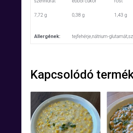
szénhidrát
ebből cukor
rost
7,72 g
0,38 g
1,43 g
Allergének:
tejfehérje,nátrium-glutamát,sz
Kapcsolódó termé