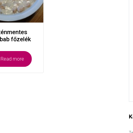
ténmentes
abab főzelék
Read more
K
Te