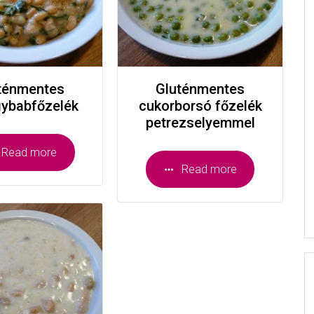
ténmentes
Gluténmentes
ybabfőzelék
cukorborsó főzelék
petrezselyemmel
Read more
Read more