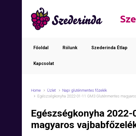
Skip to main content
Sze
Főoldal
Rólunk
Szederinda Étlap
Kapcsolat
Home
Üzlet
Napi gluténmentes főzelék
Egészségkonyha 2022-01-11 GM3 Gluténmentes magyaros 
Egészségkonyha 2022-
magyaros vajbabfőzelék