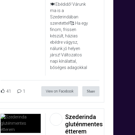
🍽️ Ebédidő! Várunk
ma is a
Szederindában
szeretettel!🥰 Ha egy
finom, frissen
készült, házias
ebédre vágysz,
nálunk jó helyen
jársz! Változatos
napi kínálattal,
bőséges adagokkal
41
1
View on Facebook
Share
Szederinda
gluténmentes
étterem