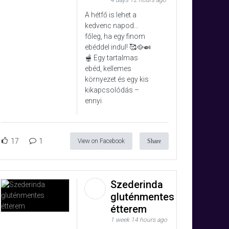
4 days 12 hours ago
A hétfő is lehet a
kedvenc napod…
főleg, ha egy finom
ebéddel indul! 🥰🥘🍛
🫕 Egy tartalmas
ebéd, kellemes
környezet és egy kis
kikapcsolódás –
ennyi
17
1
View on Facebook
Share
Szederinda
gluténmentes
étterem
1 week 14 hours ago