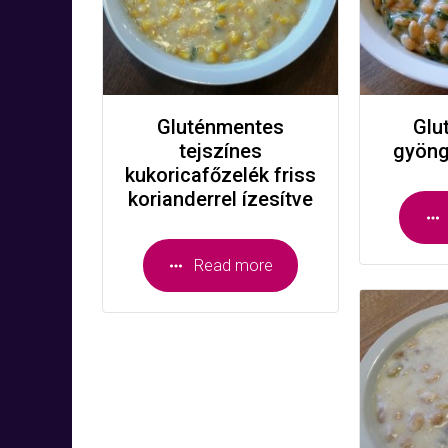
Gluténmentes
Glu
tejszínes
gyöng
kukoricafőzelék friss
korianderrel ízesítve
Read more