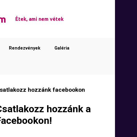
em
Étek, ami nem vétek
Rendezvények
Galéria
satlakozz hozzánk facebookon
Csatlakozz hozzánk a
Facebookon!