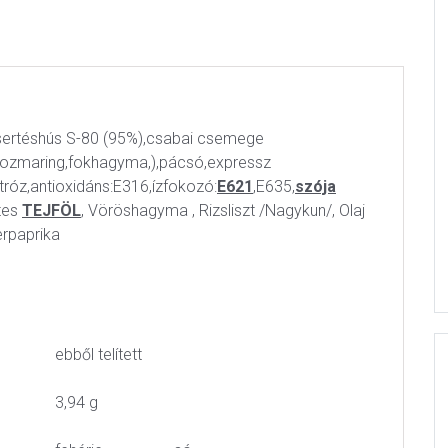
ertéshús S-80 (95%),csabai csemege
,rozmaring,fokhagyma,),pácsó,expressz
róz,antioxidáns:E316,ízfokozó:
E621
,E635,
szója
tes
TEJFÖL
, Vöröshagyma , Rizsliszt /Nagykun/, Olaj
erpaprika
ebből telített
3,94 g