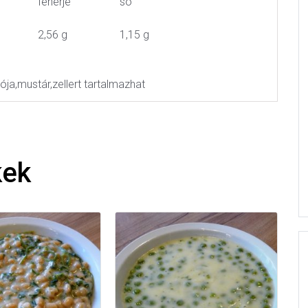
fehérje
só
2,56 g
1,15 g
ója,mustár,zellert tartalmazhat
kek