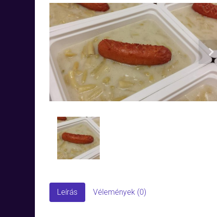
N
Leírás
Vélemények (0)