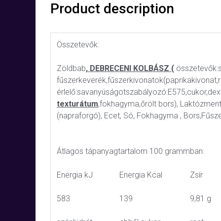
Product description
Összetevők:
Zöldbab
, DEBRECENI KOLBÁSZ (
összetevők:s
fűszerkeverék,fűszerkivonatok(paprikakivonat
érlelő:savanyúságotszabályozó:E575,cukor,dext
texturátum
,fokhagyma,őrölt bors), Laktózmen
(napraforgó), Ecet, Só, Fokhagyma , Bors,Fűsz
Átlagos tápanyagtartalom 100 grammban:
Energia kJ
Energia Kcal
Zsír
583
139
9,81 g