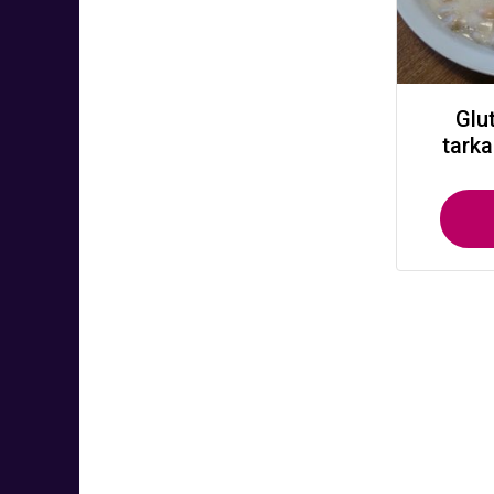
Glu
tark