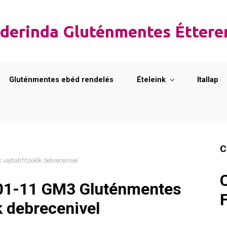
derinda Gluténmentes Étter
Gluténmentes ebéd rendelés
Ételeink
Itallap
C
vajbabfőzelék debrecenivel
01-11 GM3 Gluténmentes
 debrecenivel