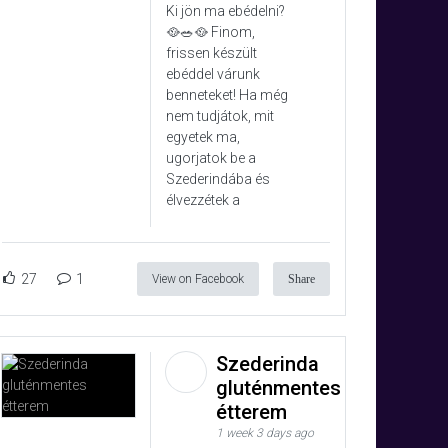
Ki jön ma ebédelni?
🥘🥗🥘 Finom,
frissen készült
ebéddel várunk
benneteket! Ha még
nem tudjátok, mit
egyetek ma,
ugorjatok be a
Szederindába és
élvezzétek a
27
1
View on Facebook
Share
Szederinda
gluténmentes
étterem
1 week 3 days ago