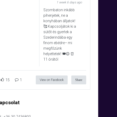
1 week 6 days ago
Szombaton inkább
pihenjetek, ne a
konyhában álljatok!
🥰 Kapcsoljátok ki a
sütőt és gyertek a
Szederindába egy
finom ebédre– mi
megfőzünk
helyettetek! 🍽️😊 ⏰
11 órától
15
1
View on Facebook
Share
apcsolat
l.: +36 30 7436800