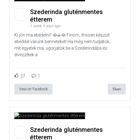
Szederinda gluténmentes
étterem
1 week 3 days ago
Ki jön ma ebédelni? 🥘🥗🥘 Finom, frissen készült
ebéddel várunk benneteket! Ha még nem tudjátok,
mit egyetek ma, ugorjatok be a Szederindába és
élvezzétek a
27
1
View on Facebook
Share
Szederinda gluténmentes
étterem