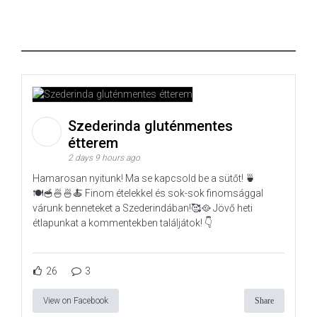
Szederinda gluténmentes
étterem
2 days 9 hours ago
Hamarosan nyitunk! Ma se kapcsold be a sütőt! 🍵
🍽️🥣🍜🍜🍝 Finom ételekkel és sok-sok finomsággal
várunk benneteket a Szederindában!🥰🥘 Jövő heti
étlapunkat a kommentekben találjátok! 👇
26
3
View on Facebook
Share