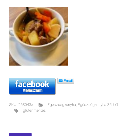
SKU:
263043e
Egészségkonyha
,
Egészségkonyha 35. hét
gluténmentes