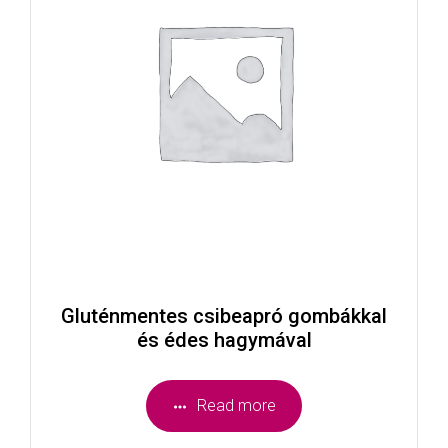
Gluténmentes csibeapró gombákkal
és édes hagymával
Read more