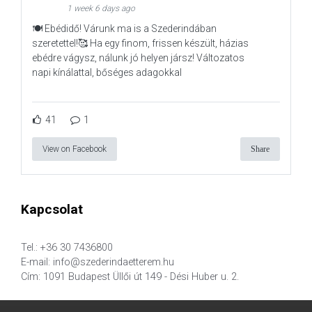
1 week 6 days ago
🍽️ Ebédidő! Várunk ma is a Szederindában
szeretettel!🥰 Ha egy finom, frissen készült, házias
ebédre vágysz, nálunk jó helyen jársz! Változatos
napi kínálattal, bőséges adagokkal
41
1
View on Facebook
Share
Kapcsolat
Tel.: +36 30 7436800
E-mail: info@szederindaetterem.hu
Cím: 1091 Budapest Üllői út 149 - Dési Huber u. 2.