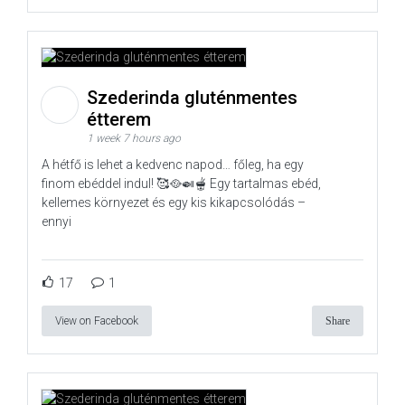
Szederinda gluténmentes
étterem
1 week 7 hours ago
A hétfő is lehet a kedvenc napod… főleg, ha egy
finom ebéddel indul! 🥰🥘🍛🫕 Egy tartalmas ebéd,
kellemes környezet és egy kis kikapcsolódás –
ennyi
17
1
View on Facebook
Share