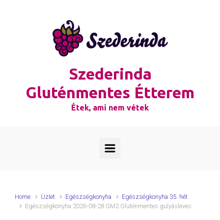
Skip to main content
Szederinda
Gluténmentes Étterem
Étek, ami nem vétek
Home
Üzlet
Egészségkonyha
Egészségkonyha 35. hét
Egészségkonyha 2026-08-28 GM2 Gluténmentes gulyásleves