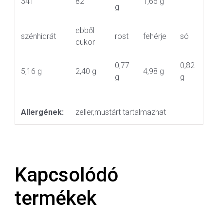
341
82
1,66 g
g
ebből
szénhidrát
rost
fehérje
só
cukor
0,77
0,82
5,16 g
2,40 g
4,98 g
g
g
Allergének:
zeller,mustárt tartalmazhat
Kapcsolódó
termékek