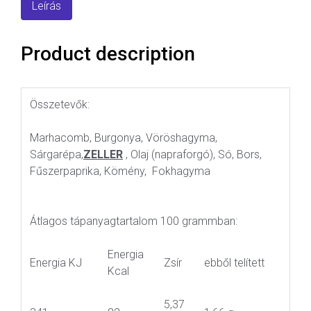
Leírás
Product description
Összetevők:
Marhacomb, Burgonya, Vöröshagyma,
Sárgarépa,
ZELLER
, Olaj (napraforgó), Só, Bors,
Fűszerpaprika, Kömény, Fokhagyma
Átlagos tápanyagtartalom 100 grammban:
Energia
Energia KJ
Zsír
ebből telített
Kcal
5,37