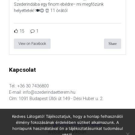
Szederindába egy finom ebédre– mi megfőzünk
helyettetek! 🍽️😊 ⏰ 11 órától
15
1
View on Facebook
Share
Kapcsolat
Tel.: +36 30 7436800
E-mail: info@szederindaetterem.hu
Cím: 1091 Budapest Üllői út 149 - Dési Huber u. 2.
Kedves Látogató! Tájékoztatjuk, hogy a honlap felhasználói
élmény fokozásának érdekében sütiket alkalmazunk. A
Vásároljon
gluténmentes termékek
et
honlapunk használatával ön a tájékoztatásunkat tudomásul
webáruházunkban.
veszi.