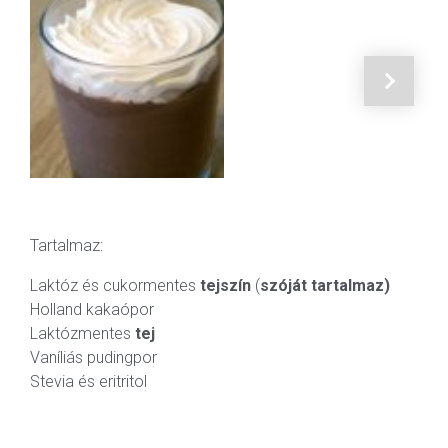
Tartalmaz:
Laktóz és cukormentes
tejszín
(
szóját tartalmaz)
Holland kakaópor
Laktózmentes
tej
Vaníliás pudingpor
Stevia és eritritol