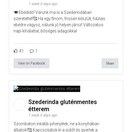
1 week 3 days ago
🍽️ Ebédidő! Várunk ma is a Szederindában
szeretettel!🥰 Ha egy finom, frissen készült, házias
ebédre vágysz, nálunk jó helyen jársz! Változatos
napi kínálattal, bőséges adagokkal
41
1
View on Facebook
Share
Szederinda gluténmentes
étterem
1 week 6 days ago
Szombaton inkább pihenjetek, ne a konyhában
álljatok!🥰 Kapcsoljátok ki a sütőt és gyertek a