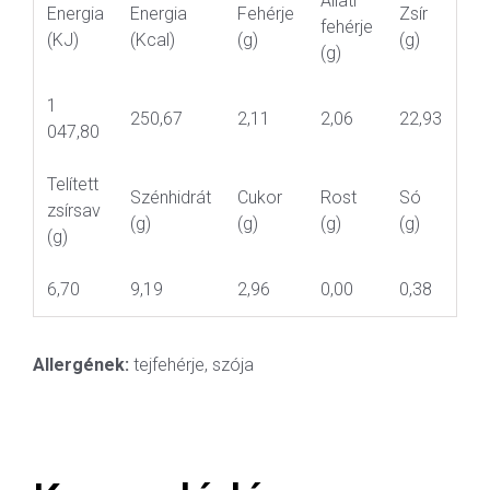
Állati
Energia
Energia
Fehérje
Zsír
fehérje
(KJ)
(Kcal)
(g)
(g)
(g)
1
250,67
2,11
2,06
22,93
047,80
Telített
Szénhidrát
Cukor
Rost
Só
zsírsav
(g)
(g)
(g)
(g)
(g)
6,70
9,19
2,96
0,00
0,38
Allergének:
tejfehérje, szója