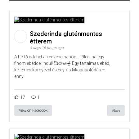
Szederinda gluténmentes
étterem
4 days 16 hours ago
A hétfő is lehet a kedvenc napod… főleg, ha egy
finom ebéddel indul! 🥰🥘🍛🫕 Egy tartalmas ebéd,
kellemes környezet és egy kis kikapcsolódás –
ennyi
17
1
View on Facebook
Share