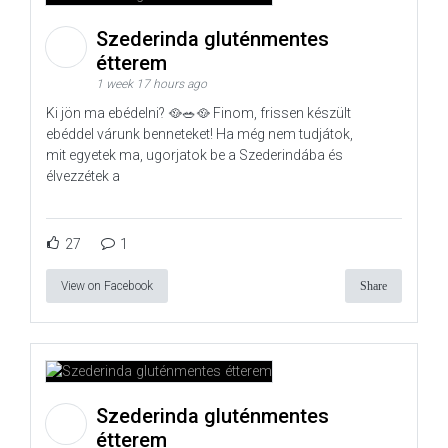
Szederinda gluténmentes
étterem
1 week 17 hours ago
Ki jön ma ebédelni? 🥘🥗🥘 Finom, frissen készült
ebéddel várunk benneteket! Ha még nem tudjátok,
mit egyetek ma, ugorjatok be a Szederindába és
élvezzétek a
27
1
View on Facebook
Share
Szederinda gluténmentes
étterem