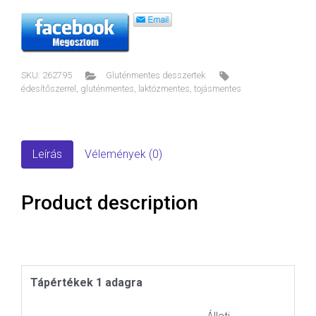
SKU:
262795
Gluténmentes desszertek
édesítőszerrel
,
gluténmentes
,
laktózmentes
,
tojásmentes
Leírás
Vélemények (0)
Product description
Tápértékek 1 adagra