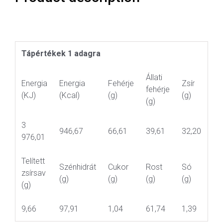
Tápértékek 1 adagra
Állati
Energia
Energia
Fehérje
Zsír
fehérje
(KJ)
(Kcal)
(g)
(g)
(g)
3
946,67
66,61
39,61
32,20
976,01
Telített
Szénhidrát
Cukor
Rost
Só
zsírsav
(g)
(g)
(g)
(g)
(g)
9,66
97,91
1,04
61,74
1,39