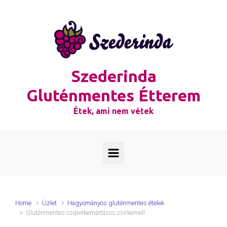
Skip to main content
Szederinda
Gluténmentes Étterem
Étek, ami nem vétek
Home
Üzlet
Hagyományos gluténmentes ételek
Gluténmentes csiperkemártásos csirkemell