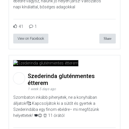
ebédre vágysz, nálunk jó helyen jársz! Változatos
napi kínálattal, bőséges adagokkal
41
1
View on Facebook
Share
Szederinda gluténmentes
étterem
1 week 5 days ago
Szombaton inkább pihenjetek, ne a konyhában
álljatok!🥰 Kapcsoljátok ki a sütőt és gyertek a
Szederindába egy finom ebédre– mi megfőzünk
helyettetek! 🍽️😊 ⏰ 11 órától