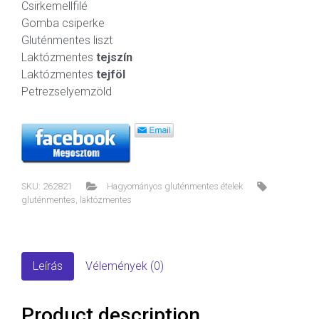
Csirkemellfilé
Gomba csiperke
Gluténmentes liszt
Laktózmentes
tejszín
Laktózmentes
tejföl
Petrezselyemzöld
SKU:
262821
Hagyományos gluténmentes ételek
gluténmentes
,
laktózmentes
Leírás
Vélemények (0)
Product description