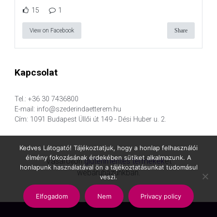
15
1
View on Facebook
Share
Kapcsolat
Tel.: +36 30 7436800
E-mail: info@szederindaetterem.hu
Cím: 1091 Budapest Üllői út 149 - Dési Huber u. 2.
Kedves Látogató! Tájékoztatjuk, hogy a honlap felhasználói
élmény fokozásának érdekében sütiket alkalmazunk. A
Vásároljon
gluténmentes termékek
et
honlapunk használatával ön a tájékoztatásunkat tudomásul
webáruházunkban.
veszi.
Elfogadom
Nem
Privacy policy