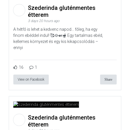
Szederinda gluténmentes
étterem
3 days 20 hours ago
A hétfő is lehet a kedvenc napod… főleg, ha egy
finom ebéddel indul! 🥰🥘🍛🫕 Egy tartalmas ebéd,
kellemes környezet és egy kis kikapcsolódás –
ennyi
16
1
View on Facebook
Share
Szederinda gluténmentes
étterem