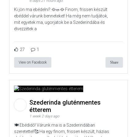
6 days 21 hours ago
Ki jön ma ebédelni? 🥘🥗🥘 Finom, frissen készült
ebéddel várunk benneteket! Ha még nem tudjátok,
mit egyetek ma, ugorjatok be a Szederindába és
élvezzétek a
27
1
View on Facebook
Share
Szederinda gluténmentes
étterem
1 week 2 days ago
🍽️ Ebédidő! Várunk ma is a Szederindában
szeretettel!🥰 Ha egy finom, frissen készült, házias