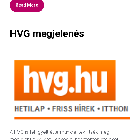
Read More
HVG megjelenés
A HVG is felfigyelt éttermünkre, tekintsék meg
megjelent cikküket. „Kevés gluténmentes ételeket