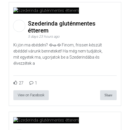
Szederinda gluténmentes
étterem
5 days 23 hours ago
Ki jön ma ebédelni? 🥘🥗🥘 Finom, frissen készült
ebéddel várunk benneteket! Ha még nem tudjátok,
mit egyetek ma, ugorjatok be a Szederindába és
élvezzétek a
27
1
View on Facebook
Share