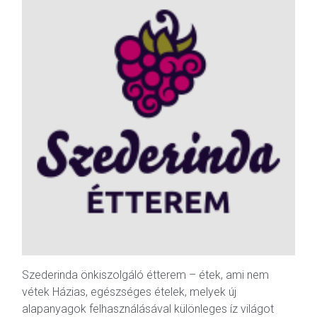
Szederinda önkiszolgáló étterem – étek, ami nem
vétek Házias, egészséges ételek, melyek új
alapanyagok felhasználásával különleges íz világot