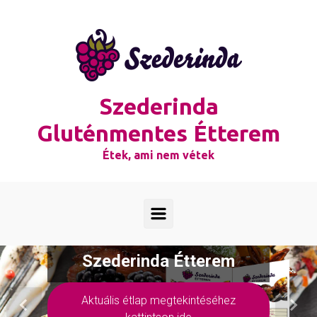
Skip to main content
Szederinda
Gluténmentes Étterem
Étek, ami nem vétek
Szederinda Étterem
Aktuális étlap megtekintéséhez
Previous
Next