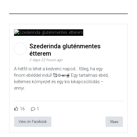
Szederinda gluténmentes
étterem
2 days 22 hours ago
A hétfő is lehet a kedvenc napod… főleg, ha egy
finom ebéddel indul! 🥰🥘🍛🫕 Egy tartalmas ebéd,
kellemes környezet és egy kis kikapcsolódás –
ennyi
16
1
View on Facebook
Share