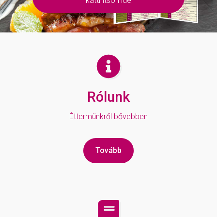
kattintson ide
Rólunk
Éttermünkről bővebben
Tovább