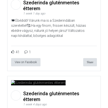
Szederinda gluténmentes
étterem
1 week 1 day ago
🍽️ Ebédidő! Várunk ma is a Szederindában
szeretettel!🥰 Ha egy finom, frissen készült, házias
ebédre vágysz, nálunk jó helyen jársz! Változatos
napi kínálattal, bőséges adagokkal
41
1
View on Facebook
Share
Szederinda gluténmentes
étterem
1 week 4 days ago