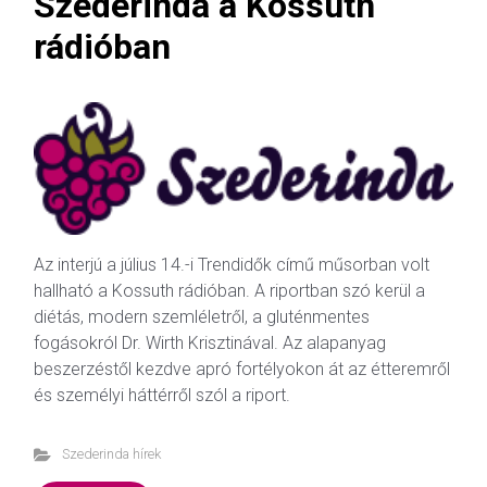
Szederinda a Kossuth
rádióban
Az interjú a július 14.-i Trendidők című műsorban volt
hallható a Kossuth rádióban. A riportban szó kerül a
diétás, modern szemléletről, a gluténmentes
fogásokról Dr. Wirth Krisztinával. Az alapanyag
beszerzéstől kezdve apró fortélyokon át az étteremről
és személyi háttérről szól a riport.
Szederinda hírek