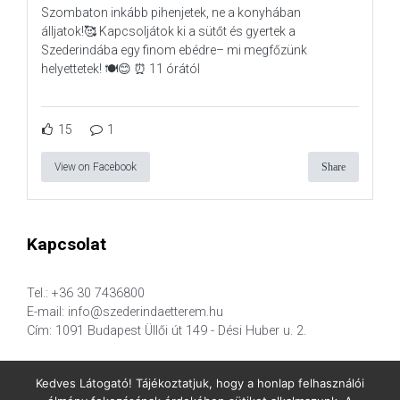
Szombaton inkább pihenjetek, ne a konyhában
álljatok!🥰 Kapcsoljátok ki a sütőt és gyertek a
Szederindába egy finom ebédre– mi megfőzünk
helyettetek! 🍽️😊 ⏰ 11 órától
15
1
View on Facebook
Share
Kapcsolat
Tel.: +36 30 7436800
E-mail: info@szederindaetterem.hu
Cím: 1091 Budapest Üllői út 149 - Dési Huber u. 2.
Kedves Látogató! Tájékoztatjuk, hogy a honlap felhasználói