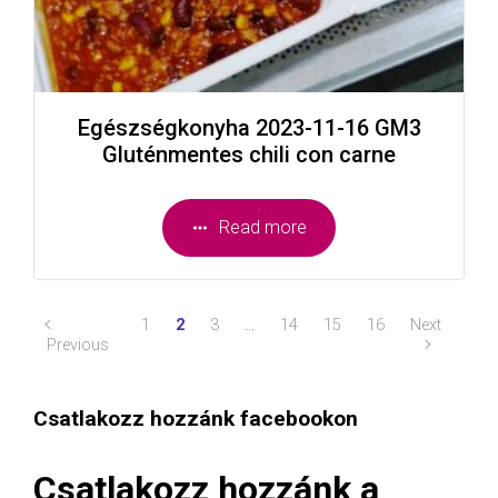
Egészségkonyha 2023-11-16 GM3
Gluténmentes chili con carne
Read more
1
2
3
…
14
15
16
Next
Previous
Csatlakozz hozzánk facebookon
Csatlakozz hozzánk a