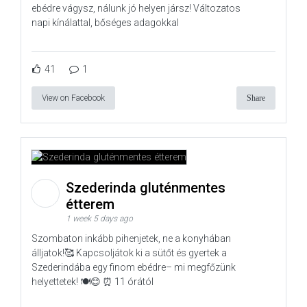
ebédre vágysz, nálunk jó helyen jársz! Változatos
napi kínálattal, bőséges adagokkal
41
1
View on Facebook
Share
Szederinda gluténmentes
étterem
1 week 5 days ago
Szombaton inkább pihenjetek, ne a konyhában
álljatok!🥰 Kapcsoljátok ki a sütőt és gyertek a
Szederindába egy finom ebédre– mi megfőzünk
helyettetek! 🍽️😊 ⏰ 11 órától