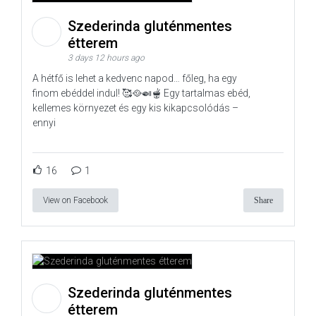
Szederinda gluténmentes
étterem
3 days 12 hours ago
A hétfő is lehet a kedvenc napod… főleg, ha egy
finom ebéddel indul! 🥰🥘🍛🫕 Egy tartalmas ebéd,
kellemes környezet és egy kis kikapcsolódás –
ennyi
16
1
View on Facebook
Share
Szederinda gluténmentes
étterem