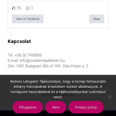
15
1
View on Facebook
Share
Kapcsolat
Tel.: +36 30 7436800
E-mail: info@szederindaetterem.hu
Cím: 1091 Budapest Üllői út 149 - Dési Huber u. 2.
Kedves Látogató! Tájékoztatjuk, hogy a honlap felhasználói
élmény fokozásának érdekében sütiket alkalmazunk. A
Vásároljon
gluténmentes termékek
et
honlapunk használatával ön a tájékoztatásunkat tudomásul
webáruházunkban.
veszi.
Elfogadom
Nem
Privacy policy