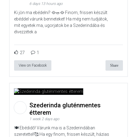
6 days 13 hours ago
Ki jön ma ebédelni? 🥘🥗🥘 Finom, frissen készült
ebéddel várunk benneteket! Ha még nem tudjátok,
mit egyetek ma, ugorjatok be a Szederindába és
élvezzétek a
27
1
View on Facebook
Share
Szederinda gluténmentes
étterem
1 week 2 days ago
🍽️ Ebédidő! Várunk ma is a Szederindában
szeretettel!🥰 Ha egy finom, frissen készült, házias