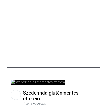
Szederinda gluténmentes
étterem
1 day 6 hours ago