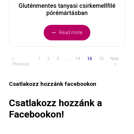
Gluténmentes tanyasi csirkemellfilé
pórémártásban
Read more
1
2
3
…
14
15
16
Next
Previous
Csatlakozz hozzánk facebookon
Csatlakozz hozzánk a
Facebookon!