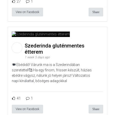
27
1
View on Facebook
Share
Szederinda gluténmentes
étterem
1 week 5 days ago
🍽️ Ebédidő! Várunk ma is a Szederindában
szeretettel!🥰 Ha egy finom, frissen készült, házias
ebédre vágysz, nálunk jó helyen jársz! Változatos
napi kínálattal, bőséges adagokkal
41
1
View on Facebook
Share