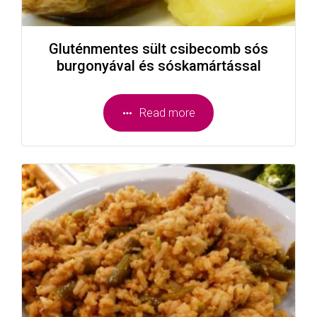
Gluténmentes sült csibecomb sós
burgonyával és sóskamártással
Read more