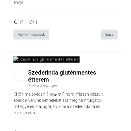
ennyi
17
1
View on Facebook
Share
Szederinda gluténmentes
étterem
1 week 2 days ago
Ki jön ma ebédelni? 🥘🥗🥘 Finom, frissen készült
ebéddel várunk benneteket! Ha még nem tudjátok,
mit egyetek ma, ugorjatok be a Szederindába és
élvezzétek a