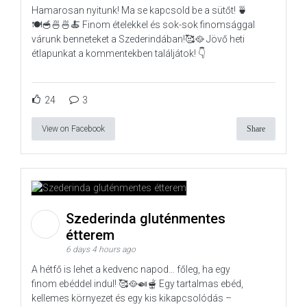
Hamarosan nyitunk! Ma se kapcsold be a sütőt! 🍵
🍽️🥣🍜🍜🍝 Finom ételekkel és sok-sok finomsággal
várunk benneteket a Szederindában!🥰🥘 Jövő heti
étlapunkat a kommentekben találjátok! 👇
24
3
View on Facebook
Share
Szederinda gluténmentes
étterem
6 days 4 hours ago
A hétfő is lehet a kedvenc napod… főleg, ha egy
finom ebéddel indul! 🥰🥘🍛🫕 Egy tartalmas ebéd,
kellemes környezet és egy kis kikapcsolódás –