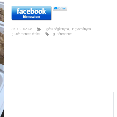
SKU:
216232e
Egészségkonyha
,
Hagyományos
gluténmentes ételek
gluténmentes
ext