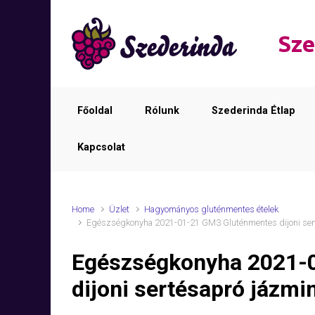
Skip to main content
Sze
Főoldal
Rólunk
Szederinda Étlap
Kapcsolat
Home
Üzlet
Hagyományos gluténmentes ételek
Egészségkonyha 2021-01-21 GM3 Gluténmentes dijoni sert
Egészségkonyha 2021-
dijoni sertésapró jázmin