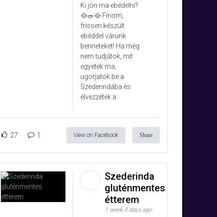
Ki jön ma ebédelni?
🥘🥗🥘 Finom,
frissen készült
ebéddel várunk
benneteket! Ha még
nem tudjátok, mit
egyetek ma,
ugorjatok be a
Szederindába és
élvezzétek a
27
1
View on Facebook
Share
Szederinda
gluténmentes
étterem
1 week 3 days ago