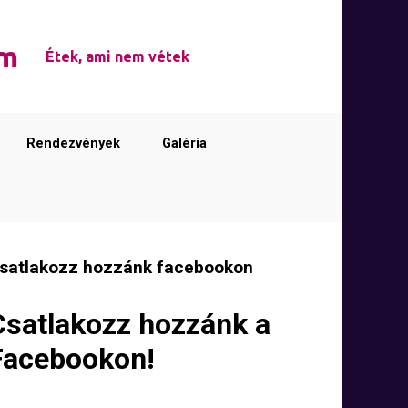
em
Étek, ami nem vétek
Rendezvények
Galéria
satlakozz hozzánk facebookon
Csatlakozz hozzánk a
Facebookon!