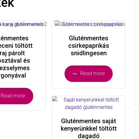
kek
ténmentes
Gluténmentes
ceni töltött
csirkepaprikás
raj párolt
snidlingesen
sztával és
rezselymes
Read more
rgonyával
Read more
Gluténmentes saját
kenyerünkkel töltött
dagadó