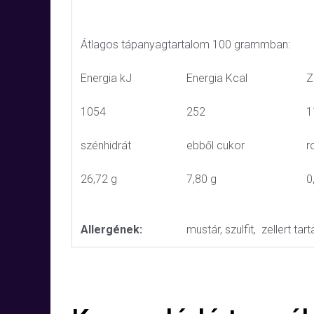
Átlagos tápanyagtartalom 100 grammban:
Energia kJ
Energia Kcal
Z
1054
252
1
szénhidrát
ebből cukor
r
26,72 g
7,80 g
0
Allergének:
mustár, szulfit, zellert ta