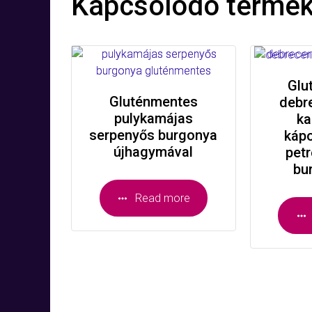
Kapcsolódó termé
Glu
Gluténmentes
debre
pulykamájas
ka
serpenyős burgonya
kápo
újhagymával
pet
bu
Read more