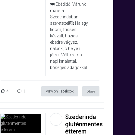
🍽️ Ebédidő! Várunk
ma is a
Szederindában
szeretettel!🥰 Ha egy
finom, frissen
készült, házias
ebédre vágysz,
nálunk jó helyen
jársz! Változatos
napi kínálattal,
bőséges adagokkal
41
1
View on Facebook
Share
Szederinda
gluténmentes
étterem