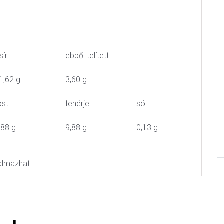
sír
ebből telített
1,62 g
3,60 g
ost
fehérje
só
,88 g
9,88 g
0,13 g
rtalmazhat