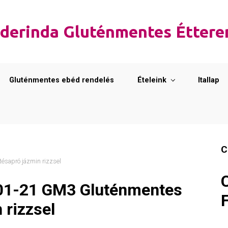
derinda Gluténmentes Étter
Gluténmentes ebéd rendelés
Ételeink
Itallap
C
ésapró jázmin rizzsel
01-21 GM3 Gluténmentes
 rizzsel