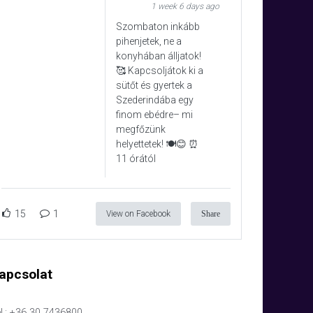
1 week 6 days ago
Szombaton inkább
pihenjetek, ne a
konyhában álljatok!
🥰 Kapcsoljátok ki a
sütőt és gyertek a
Szederindába egy
finom ebédre– mi
megfőzünk
helyettetek! 🍽️😊 ⏰
11 órától
15
1
View on Facebook
Share
apcsolat
l.: +36 30 7436800