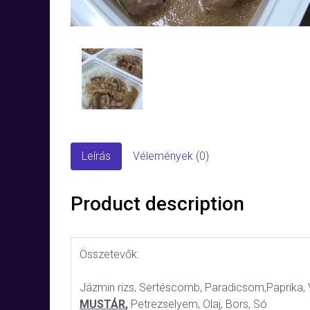
Leírás
Vélemények (0)
Product description
Összetevők:
Jázmin rizs, Sertéscomb, Paradicsom,Paprika,
MUSTÁR
,
Petrezselyem, Olaj, Bors, Só