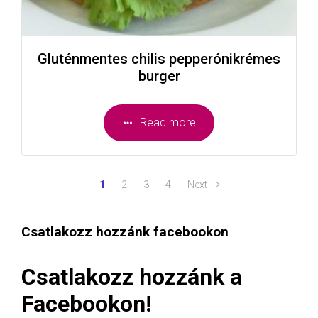
Gluténmentes chilis pepperónikrémes
burger
Read more
1
2
3
4
Next
Csatlakozz hozzánk facebookon
Csatlakozz hozzánk a
Facebookon!