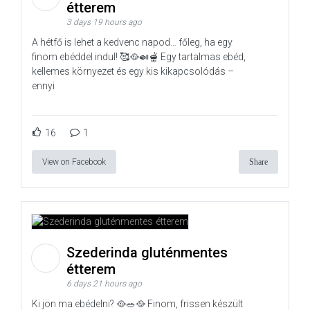
étterem
3 days 19 hours ago
A hétfő is lehet a kedvenc napod… főleg, ha egy
finom ebéddel indul! 🥰🥘🍛🫕 Egy tartalmas ebéd,
kellemes környezet és egy kis kikapcsolódás –
ennyi
16
1
View on Facebook
Share
Szederinda gluténmentes
étterem
6 days 21 hours ago
Ki jön ma ebédelni? 🥘🥗🥘 Finom, frissen készült