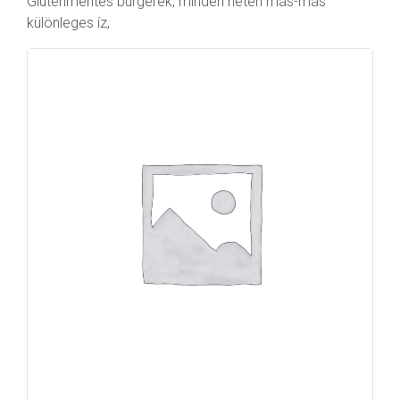
Gluténmentes burgerek, minden héten más-más
különleges íz,