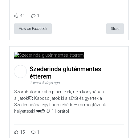
41
1
View on Facebook
Share
Szederinda gluténmentes
étterem
1 week 5 days ago
Szombaton inkább pihenjetek, ne a konyhában
álljatok!🥰 Kapcsoljátok ki a sütőt és gyertek a
Szederindába egy finom ebédre– mi megfőzünk
helyettetek! 🍽️😊 ⏰ 11 órától
15
1