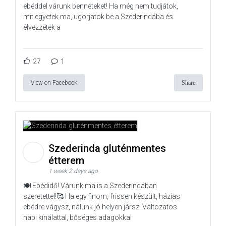
ebéddel várunk benneteket! Ha még nem tudjátok,
mit egyetek ma, ugorjatok be a Szederindába és
élvezzétek a
27
1
View on Facebook
Share
Szederinda gluténmentes
étterem
1 week 2 days ago
🍽️ Ebédidő! Várunk ma is a Szederindában
szeretettel!🥰 Ha egy finom, frissen készült, házias
ebédre vágysz, nálunk jó helyen jársz! Változatos
napi kínálattal, bőséges adagokkal