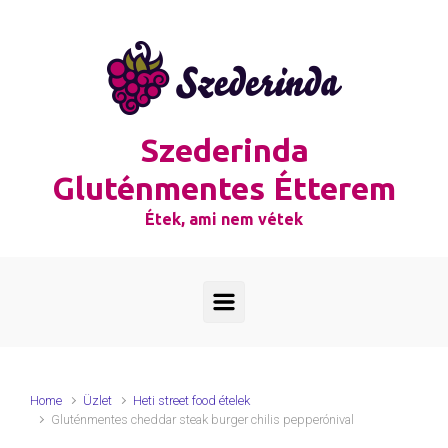
Skip to main content
Szederinda
Gluténmentes Étterem
Étek, ami nem vétek
Home
Üzlet
Heti street food ételek
Gluténmentes cheddar steak burger chilis pepperónival