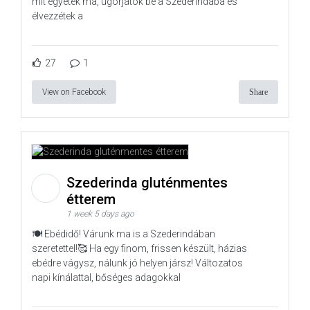
mit egyetek ma, ugorjatok be a Szederindába és
élvezzétek a
27
1
View on Facebook
Share
Szederinda gluténmentes
étterem
1 week 5 days ago
🍽️ Ebédidő! Várunk ma is a Szederindában
szeretettel!🥰 Ha egy finom, frissen készült, házias
ebédre vágysz, nálunk jó helyen jársz! Változatos
napi kínálattal, bőséges adagokkal