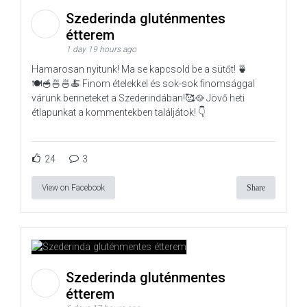
Szederinda gluténmentes
étterem
1 day 19 hours ago
Hamarosan nyitunk! Ma se kapcsold be a sütőt! 🍵
🍽️🥣🍜🍜🍝 Finom ételekkel és sok-sok finomsággal
várunk benneteket a Szederindában!🥰🥘 Jövő heti
étlapunkat a kommentekben találjátok! 👇
24
3
View on Facebook
Share
Szederinda gluténmentes
étterem