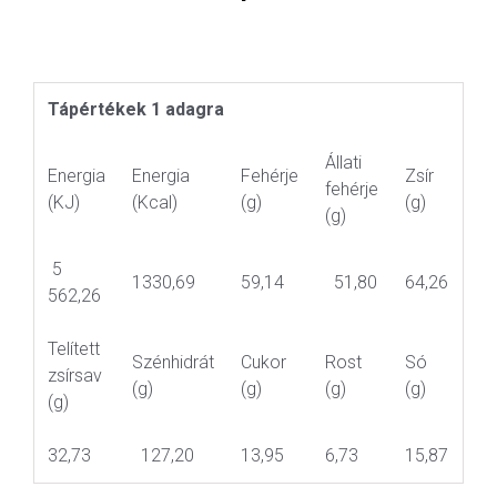
Tápértékek 1 adagra
Állati
Energia
Energia
Fehérje
Zsír
fehérje
(KJ)
(Kcal)
(g)
(g)
(g)
5
1330,69
59,14
51,80
64,26
562,26
Telített
Szénhidrát
Cukor
Rost
Só
zsírsav
(g)
(g)
(g)
(g)
(g)
32,73
127,20
13,95
6,73
15,87