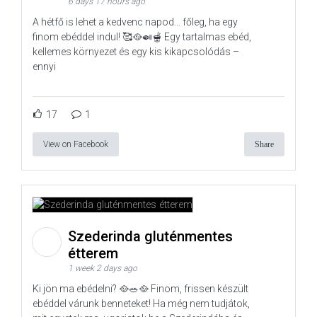
6 days 17 hours ago
A hétfő is lehet a kedvenc napod… főleg, ha egy
finom ebéddel indul! 🥰🥘🍛🫕 Egy tartalmas ebéd,
kellemes környezet és egy kis kikapcsolódás –
ennyi
17
1
View on Facebook
Share
Szederinda gluténmentes
étterem
1 week 2 days ago
Ki jön ma ebédelni? 🥘🥗🥘 Finom, frissen készült
ebéddel várunk benneteket! Ha még nem tudjátok,