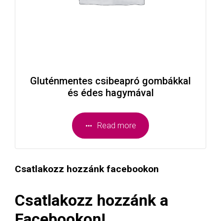
Gluténmentes csibeapró gombákkal
és édes hagymával
Read more
Csatlakozz hozzánk facebookon
Csatlakozz hozzánk a
Facebookon!