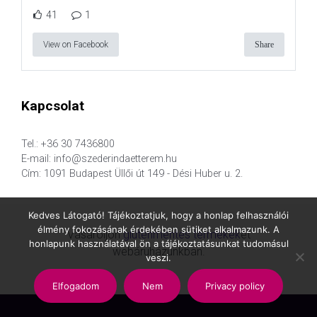
41
1
View on Facebook
Share
Kapcsolat
Tel.: +36 30 7436800
E-mail: info@szederindaetterem.hu
Cím: 1091 Budapest Üllői út 149 - Dési Huber u. 2.
Kedves Látogató! Tájékoztatjuk, hogy a honlap felhasználói
élmény fokozásának érdekében sütiket alkalmazunk. A
Vásároljon
gluténmentes termékek
et
honlapunk használatával ön a tájékoztatásunkat tudomásul
webáruházunkban.
veszi.
Elfogadom
Nem
Privacy policy