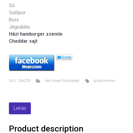
Só
Sütőpor
Bors
Jégsaláta
Házi hamburger zsemle
Cheddar sajt
SKU:
264229
Heti street food ételek
gluténmentes
Leírás
Product description