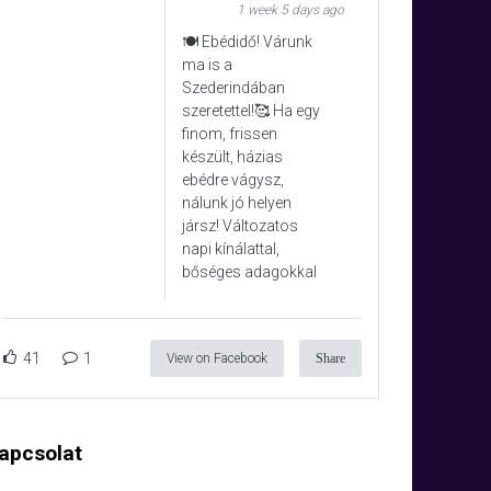
1 week 5 days ago
🍽️ Ebédidő! Várunk
ma is a
Szederindában
szeretettel!🥰 Ha egy
finom, frissen
készült, házias
ebédre vágysz,
nálunk jó helyen
jársz! Változatos
napi kínálattal,
bőséges adagokkal
41
1
View on Facebook
Share
apcsolat