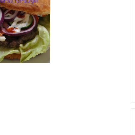
nmentes BBQ
burger
Read more