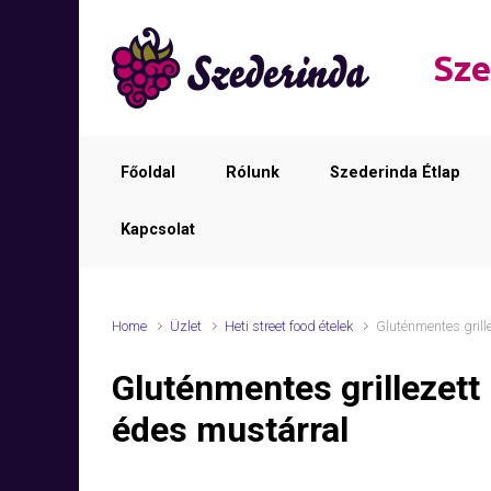
Skip to main content
Sze
Főoldal
Rólunk
Szederinda Étlap
Kapcsolat
Home
Üzlet
Heti street food ételek
Gluténmentes grill
Gluténmentes grillezett
édes mustárral