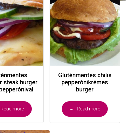
ténmentes
Gluténmentes chilis
 steak burger
pepperónikrémes
 pepperónival
burger
Read more
Read more