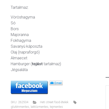
Tartalmaz:
Vöröshagyma
Só
Bors
Majoranna
Fokhagyma
Savanyú káposzta
Olaj (napraforgó)
Almaecet
Hamburger (
tojást
tartalmaz)
Jégsaláta
SKU:
262504
Heti street food ételek
gluténmentes
,
laktózmentes
,
tejmentes