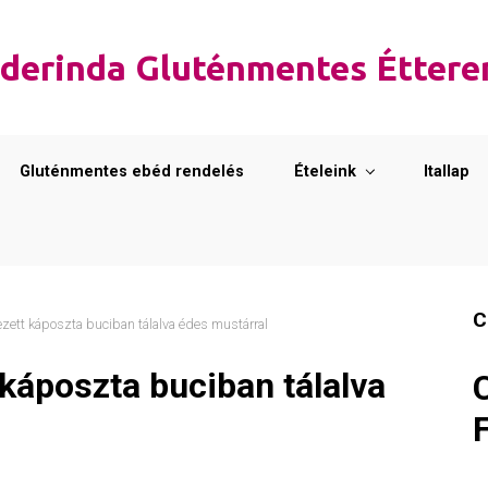
derinda Gluténmentes Étter
Gluténmentes ebéd rendelés
Ételeink
Itallap
C
ezett káposzta buciban tálalva édes mustárral
 káposzta buciban tálalva