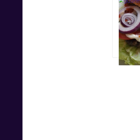
Gluté