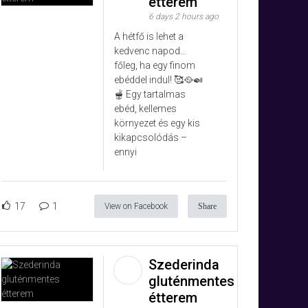
étterem
6 days 2 hours ago
A hétfő is lehet a
kedvenc napod…
főleg, ha egy finom
ebéddel indul! 🥰🥘🍛
🫕 Egy tartalmas
ebéd, kellemes
környezet és egy kis
kikapcsolódás –
ennyi
17
1
View on Facebook
Share
Szederinda
gluténmentes
étterem