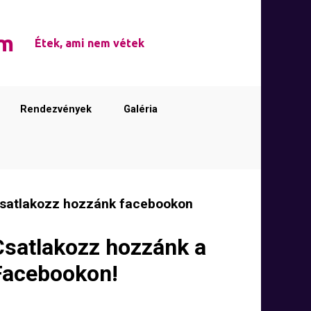
em
Étek, ami nem vétek
Rendezvények
Galéria
satlakozz hozzánk facebookon
Csatlakozz hozzánk a
Facebookon!