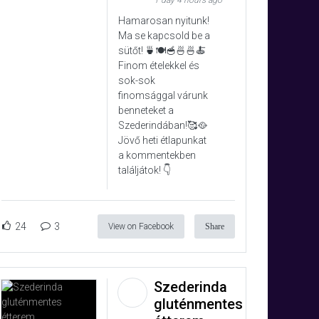
1 day 4 hours ago
Hamarosan nyitunk!
Ma se kapcsold be a
sütőt! 🍵🍽️🥣🍜🍜🍝
Finom ételekkel és
sok-sok
finomsággal várunk
benneteket a
Szederindában!🥰🥘
Jövő heti étlapunkat
a kommentekben
találjátok! 👇
24
3
View on Facebook
Share
Szederinda
gluténmentes