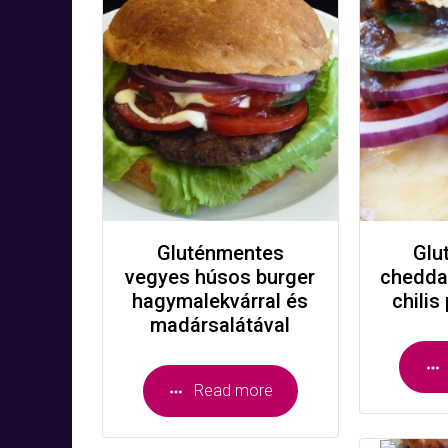
Gluténmentes
Glu
vegyes húsos burger
cheddar
hagymalekvárral és
chilis
madársalátával
Read more