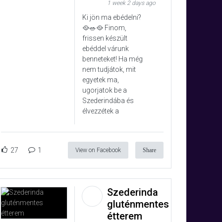
1 week 2 days ago
Ki jön ma ebédelni?
🥘🥗🥘 Finom,
frissen készült
ebéddel várunk
benneteket! Ha még
nem tudjátok, mit
egyetek ma,
ugorjatok be a
Szederindába és
élvezzétek a
27
1
View on Facebook
Share
Szederinda
gluténmentes
étterem