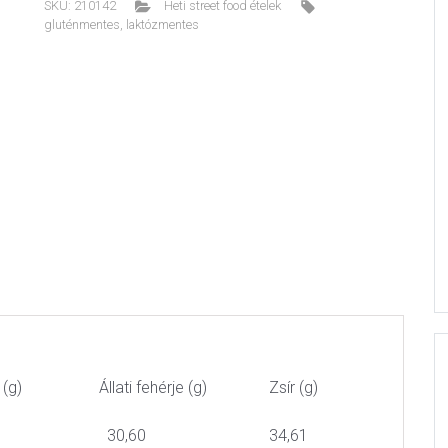
SKU:
210142
Heti street food ételek
gluténmentes
,
laktózmentes
 (g)
Állati fehérje (g)
Zsír (g)
30,60
34,61