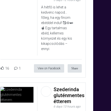
3 days 12 hours ago
A hétfő is lehet a
kedvenc napod…
főleg, ha egy finom
ebéddel indul! 🥰🥘🍛
🫕 Egy tartalmas
ebéd, kellemes
környezet és egy kis
kikapcsolódás –
ennyi
16
1
View on Facebook
Share
Szederinda
gluténmentes
étterem
6 days 13 hours ago