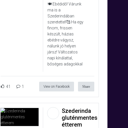
🍽️ Ebédidő! Várunk
ma is a
Szederindában
szeretettel!🥰 Ha egy
finom, frissen
készült, házias
ebédre vágysz,
nálunk jó helyen
jársz! Változatos
napi kínálattal,
bőséges adagokkal
41
1
View on Facebook
Share
Szederinda
gluténmentes
étterem