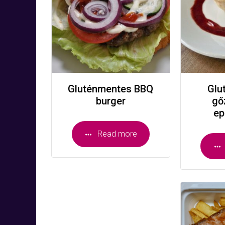
Gluténmentes BBQ
Glu
burger
gő
ep
Read more