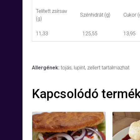
Telített zsírsav
Szénhidrát (g)
Cukor (
(g)
11,33
125,55
13,95
Allergének:
tojás, lupint, zellert tartalmazhat
Kapcsolódó termé