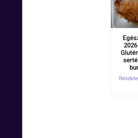
Egés
2026
Gluté
serté
bu
Részlete