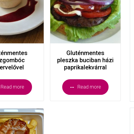
ténmentes
Gluténmentes
zgombóc
pleszka buciban házi
ervelővel
paprikalekvárral
Read more
Read more