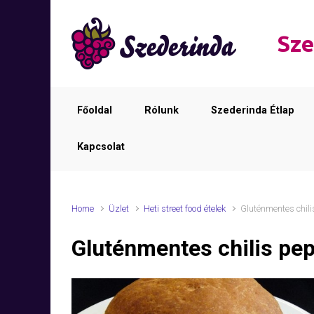
Skip to main content
Sze
Főoldal
Rólunk
Szederinda Étlap
Kapcsolat
Home
Üzlet
Heti street food ételek
Gluténmentes chil
Gluténmentes chilis pe