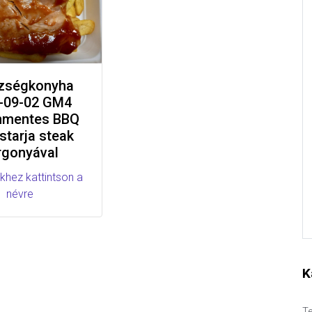
zségkonyha
-09-02 GM4
nmentes BBQ
starja steak
rgonyával
khez kattintson a
névre
K
Te