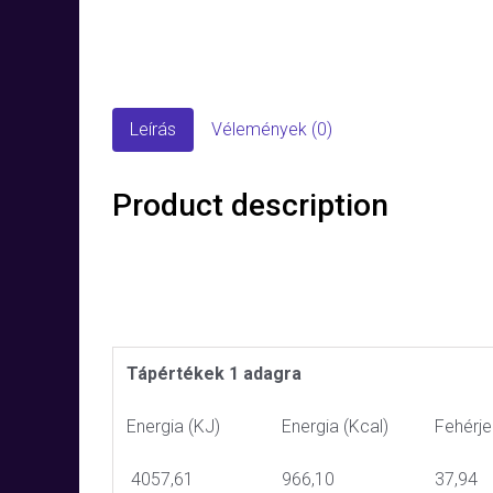
Leírás
Vélemények (0)
Product description
Tápértékek 1 adagra
Energia (KJ)
Energia (Kcal)
Fehérje
4057,61
966,10
37,94