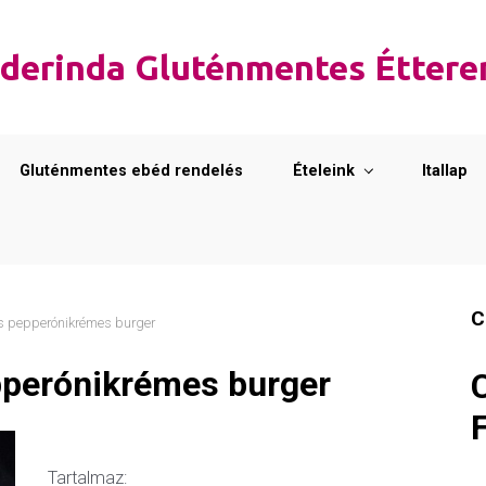
derinda Gluténmentes Étter
Gluténmentes ebéd rendelés
Ételeink
Itallap
C
is pepperónikrémes burger
pperónikrémes burger
Tartalmaz: