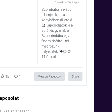
1 week 5 days ago
Szombaton inkább
pihenjetek, ne a
konyhában álljatok!
🥰 Kapcsoljátok ki a
sütőt és gyertek a
Szederindába egy
finom ebédre– mi
megfőzünk
helyettetek! 🍽️😊 ⏰
11 órától
15
1
View on Facebook
Share
apcsolat
l.: +36 30 7436800