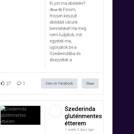
Ki jön ma ebédelni?
🥘🥗🥘 Finom,
frissen készült
ebéddel várunk
benneteket! Ha még
nem tudjátok, mit
egyetek ma,
ugorjatok be a
Szederindába és
élvezzétek a
27
1
View on Facebook
Share
Szederinda
gluténmentes
étterem
1 week 2 days ago