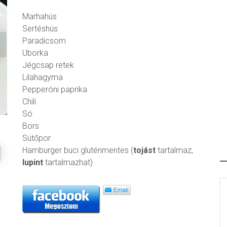
Marhahús
Sertéshús
Paradicsom
ext
Uborka
Jégcsap retek
Lilahagyma
Pepperóni paprika
Chili
Só
Bors
Sütőpor
Hamburger buci gluténmentes (
tojást
tartalmaz,
lupint
tartalmazhat)