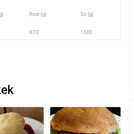
g)
Rost (g)
Só (g)
6,73
13,02
kek