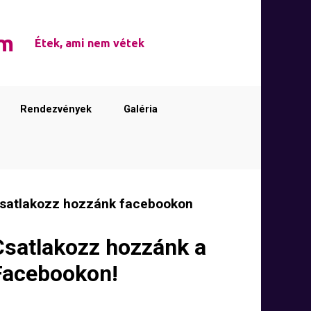
em
Étek, ami nem vétek
Rendezvények
Galéria
satlakozz hozzánk facebookon
Csatlakozz hozzánk a
Facebookon!