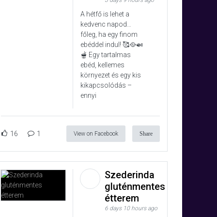
3 days 9 hours ago
A hétfő is lehet a
kedvenc napod…
főleg, ha egy finom
ebéddel indul! 🥰🥘🍛
🫕 Egy tartalmas
ebéd, kellemes
környezet és egy kis
kikapcsolódás –
ennyi
16
1
View on Facebook
Share
Szederinda
gluténmentes
étterem
6 days 10 hours ago