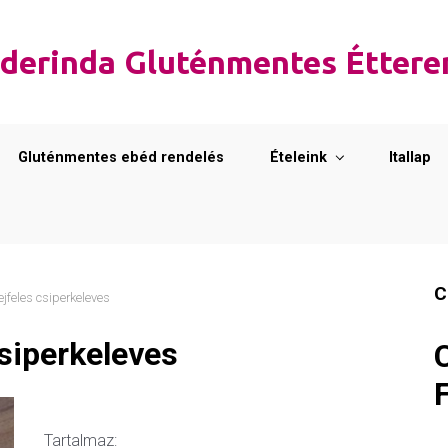
derinda Gluténmentes Étter
Gluténmentes ebéd rendelés
Ételeink
Itallap
C
jfeles csiperkeleves
siperkeleves
Tartalmaz: