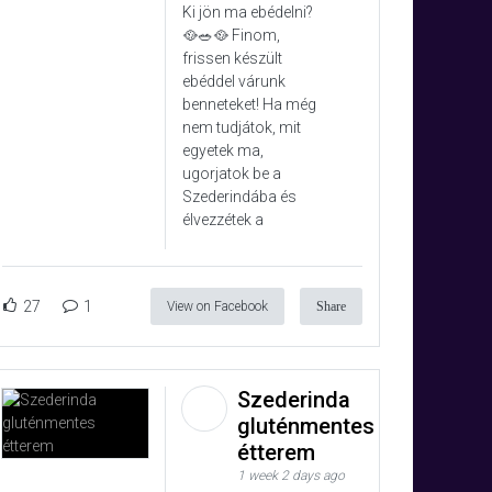
Ki jön ma ebédelni?
🥘🥗🥘 Finom,
frissen készült
ebéddel várunk
benneteket! Ha még
nem tudjátok, mit
egyetek ma,
ugorjatok be a
Szederindába és
élvezzétek a
27
1
View on Facebook
Share
Szederinda
gluténmentes
étterem
1 week 2 days ago