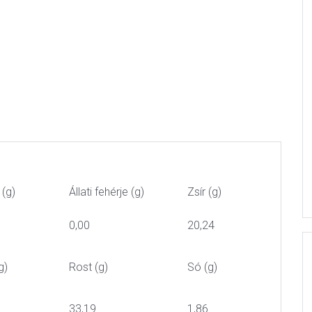
 (g)
Állati fehérje (g)
Zsír (g)
0,00
20,24
g)
Rost (g)
Só (g)
33,19
1,86