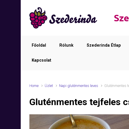
Skip to main content
Sze
Főoldal
Rólunk
Szederinda Étlap
Kapcsolat
Home
Üzlet
Napi gluténmentes leves
Gluténmentes te
Gluténmentes tejfeles c