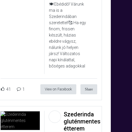
🍽️ Ebédidő! Várunk
ma is a
Szederindában
szeretettel!🥰 Ha egy
finom, frissen
készült, házias
ebédre vágysz,
nálunk jó helyen
jársz! Változatos
napi kínálattal,
bőséges adagokkal
41
1
View on Facebook
Share
Szederinda
gluténmentes
étterem