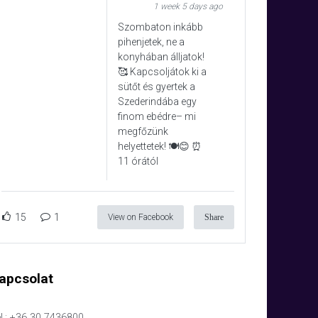
1 week 5 days ago
Szombaton inkább
pihenjetek, ne a
konyhában álljatok!
🥰 Kapcsoljátok ki a
sütőt és gyertek a
Szederindába egy
finom ebédre– mi
megfőzünk
helyettetek! 🍽️😊 ⏰
11 órától
15
1
View on Facebook
Share
apcsolat
l.: +36 30 7436800