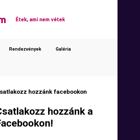
em
Étek, ami nem vétek
Rendezvények
Galéria
satlakozz hozzánk facebookon
Csatlakozz hozzánk a
Facebookon!