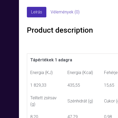
Leírás
Vélemények (0)
Product description
Tápértékek 1 adagra
Energia (KJ)
Energia (Kcal)
Fehérje
1 829,33
435,55
15,65
Telített zsírsav
Szénhidrát (g)
Cukor (
(g)
8,20
47,79
0,98