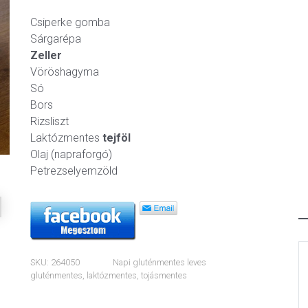
Csiperke gomba
Sárgarépa
Zeller
ext
Vöröshagyma
Só
Bors
Rizsliszt
Laktózmentes
tejföl
Olaj (napraforgó)
Petrezselyemzöld
SKU:
264050
Napi gluténmentes leves
gluténmentes
,
laktózmentes
,
tojásmentes