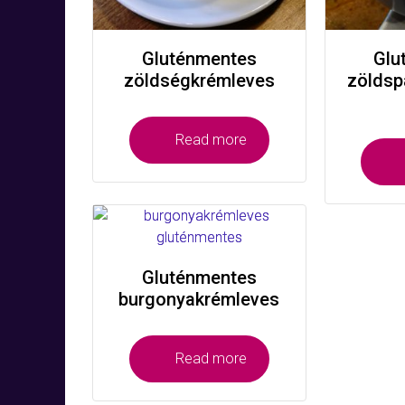
Gluténmentes
Glu
zöldségkrémleves
zöldsp
Read more
Gluténmentes
burgonyakrémleves
Read more