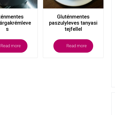
ténmentes
Gluténmentes
árgakrémleve
paszulyleves tanyasi
s
tejfellel
Read more
Read more