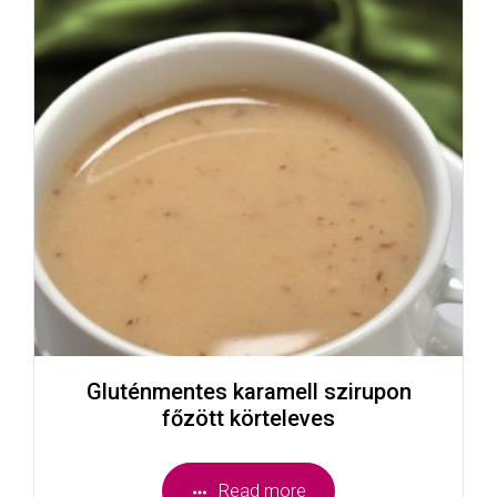
Gluténmentes karamell szirupon
főzött körteleves
Read more