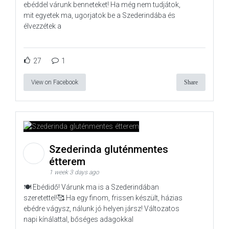
ebéddel várunk benneteket! Ha még nem tudjátok,
mit egyetek ma, ugorjatok be a Szederindába és
élvezzétek a
27
1
View on Facebook
Share
Szederinda gluténmentes
étterem
1 week 3 days ago
🍽️ Ebédidő! Várunk ma is a Szederindában
szeretettel!🥰 Ha egy finom, frissen készült, házias
ebédre vágysz, nálunk jó helyen jársz! Változatos
napi kínálattal, bőséges adagokkal