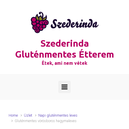
Skip to main content
Szederinda
Gluténmentes Étterem
Étek, ami nem vétek
Home
Üzlet
Napi gluténmentes leves
Gluténmentes vörösboros hagymaleves