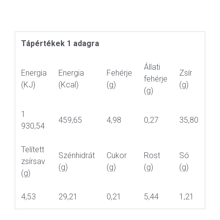
Tápértékek 1 adagra
Állati
Energia
Energia
Fehérje
Zsír
fehérje
(KJ)
(Kcal)
(g)
(g)
(g)
1
459,65
4,98
0,27
35,80
930,54
Telített
Szénhidrát
Cukor
Rost
Só
zsírsav
(g)
(g)
(g)
(g)
(g)
4,53
29,21
0,21
5,44
1,21