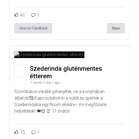
41
1
View on Facebook
Share
Szederinda gluténmentes
étterem
1 week 6 days ago
Szombaton inkább pihenjetek, ne a konyhában
álljatok!🥰 Kapcsoljátok ki a sütőt és gyertek a
Szederindába egy finom ebédre– mi megfőzünk
helyettetek! 🍽️😊 ⏰ 11 órától
15
1