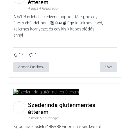
étterem
4 days 4 hours ago
A hétfő is lehet a kedvenc napod… főleg, ha egy
finom ebéddel indul! 🥰🥘🍛🫕 Egy tartalmas ebéd,
kellemes környezet és egy kis kikapcsolódás –
ennyi
17
1
View on Facebook
Share
Szederinda gluténmentes
étterem
1 week 5 hours ago
Ki jön ma ebédelni? 🥘🥗🥘 Finom, frissen készült