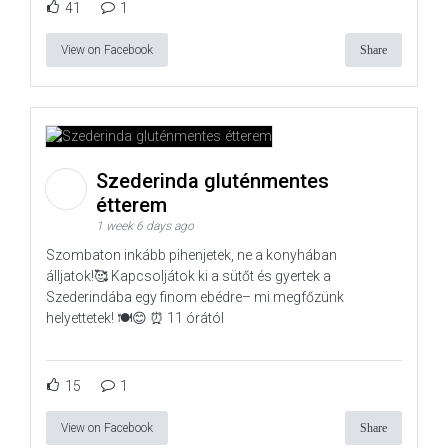
41
1
View on Facebook
Share
Szederinda gluténmentes
étterem
1 week 6 days ago
Szombaton inkább pihenjetek, ne a konyhában
álljatok!🥰 Kapcsoljátok ki a sütőt és gyertek a
Szederindába egy finom ebédre– mi megfőzünk
helyettetek! 🍽️😊 ⏰ 11 órától
15
1
View on Facebook
Share