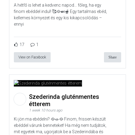
A hétfő is lehet a kedvenc napod… főleg, ha egy
finom ebéddel indul! 🥰🥘🍛🫕 Egy tartalmas ebéd,
kellemes környezet és egy kis kikapcsolódás –
ennyi
17
1
View on Facebook
Share
Szederinda gluténmentes
étterem
1 week 10 hours ago
Ki jön ma ebédelni? 🥘🥗🥘 Finom, frissen készült
ebéddel várunk benneteket! Ha még nem tudjátok,
mit egyetek ma, ugorjatok be a Szederindába és