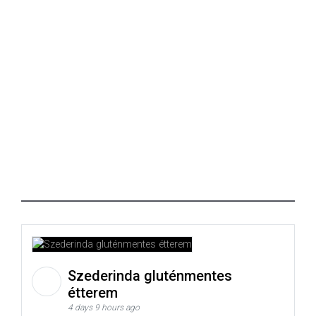
Szederinda gluténmentes
étterem
4 days 9 hours ago