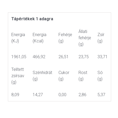
Tápértékek 1 adagra
Állati
Energia
Energia
Fehérje
Zsír
fehérje
(KJ)
(Kcal)
(g)
(g)
(g)
1961,05
466,92
26,51
23,75
33,71
Telített
Szénhidrát
Cukor
Rost
Só
zsírsav
(g)
(g)
(g)
(g)
(g)
8,09
14,27
0,00
2,86
5,37