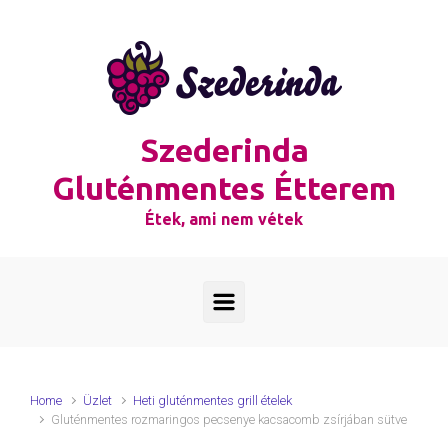
Skip to main content
Szederinda
Gluténmentes Étterem
Étek, ami nem vétek
Home
Üzlet
Heti gluténmentes grill ételek
Gluténmentes rozmaringos pecsenye kacsacomb zsírjában sütve