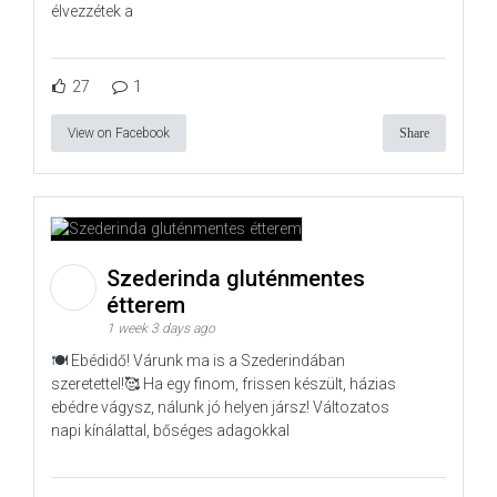
élvezzétek a
27
1
View on Facebook
Share
Szederinda gluténmentes
étterem
1 week 3 days ago
🍽️ Ebédidő! Várunk ma is a Szederindában
szeretettel!🥰 Ha egy finom, frissen készült, házias
ebédre vágysz, nálunk jó helyen jársz! Változatos
napi kínálattal, bőséges adagokkal