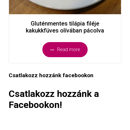
Gluténmentes tilápia filéje
kakukkfüves olívában pácolva
Read more
Csatlakozz hozzánk facebookon
Csatlakozz hozzánk a
Facebookon!