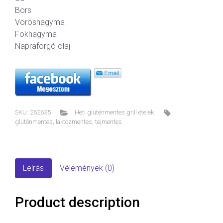
Bors
Vöröshagyma
Fokhagyma
Napraforgó olaj
SKU:
262635
Heti gluténmentes grill ételek
gluténmentes
,
laktózmentes
,
tejmentes
Leírás
Vélemények (0)
Product description