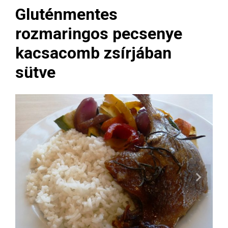
Gluténmentes
rozmaringos pecsenye
kacsacomb zsírjában
sütve
Next