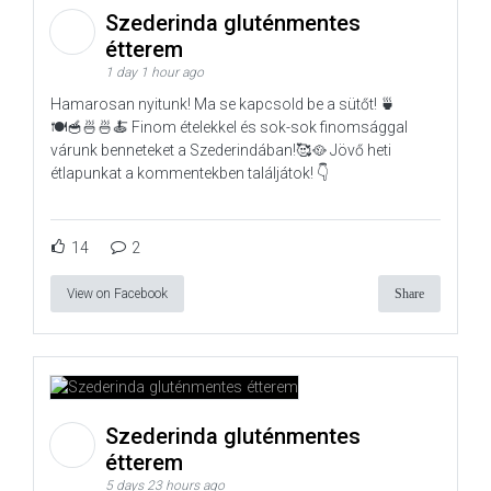
Szederinda gluténmentes
étterem
1 day 1 hour ago
Hamarosan nyitunk! Ma se kapcsold be a sütőt! 🍵
🍽️🥣🍜🍜🍝 Finom ételekkel és sok-sok finomsággal
várunk benneteket a Szederindában!🥰🥘 Jövő heti
étlapunkat a kommentekben találjátok! 👇
14
2
View on Facebook
Share
Szederinda gluténmentes
étterem
5 days 23 hours ago