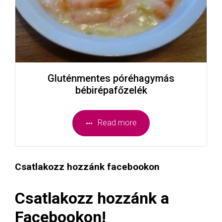
Gluténmentes póréhagymás
bébirépafőzelék
Read more
Csatlakozz hozzánk facebookon
Csatlakozz hozzánk a
Facebookon!