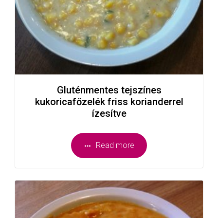
Gluténmentes tejszínes
kukoricafőzelék friss korianderrel
ízesítve
Read more