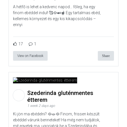
A hétfő is lehet a kedvenc napod… főleg, ha egy
finom ebéddel indul! 🥰🥘🍛🫕 Egy tartalmas ebéd,
kellemes környezet és egy kis kikapcsolódás –
ennyi
17
1
View on Facebook
Share
Szederinda gluténmentes
étterem
1 week 2 days ago
Ki jön ma ebédelni? 🥘🥗🥘 Finom, frissen készült
ebéddel várunk benneteket! Ha még nem tudjátok,
mit egyetek ma, ugorjatok be a Szederindába és