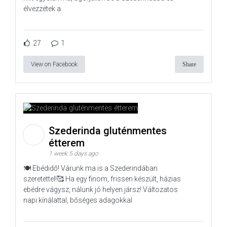
élvezzétek a
27
1
View on Facebook
Share
Szederinda gluténmentes
étterem
1 week 5 days ago
🍽️ Ebédidő! Várunk ma is a Szederindában
szeretettel!🥰 Ha egy finom, frissen készült, házias
ebédre vágysz, nálunk jó helyen jársz! Változatos
napi kínálattal, bőséges adagokkal