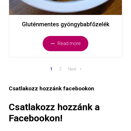
Gluténmentes gyöngybabfőzelék
Read more
1
2
Next
Csatlakozz hozzánk facebookon
Csatlakozz hozzánk a
Facebookon!