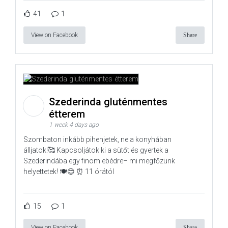
41
1
View on Facebook
Share
Szederinda gluténmentes
étterem
1 week 4 days ago
Szombaton inkább pihenjetek, ne a konyhában
álljatok!🥰 Kapcsoljátok ki a sütőt és gyertek a
Szederindába egy finom ebédre– mi megfőzünk
helyettetek! 🍽️😊 ⏰ 11 órától
15
1
View on Facebook
Share