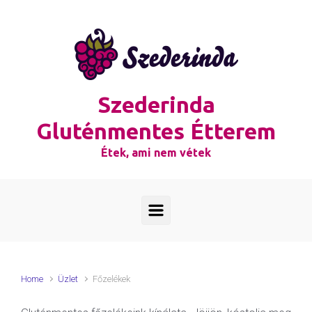
Skip to main content
Szederinda
Gluténmentes Étterem
Étek, ami nem vétek
Home
Üzlet
Főzelékek