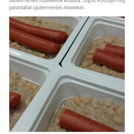
Gluténmentes főzelékeink kínálata. Jöjjön, kóstolja meg
garantáltan gluténmentes ételeinket.