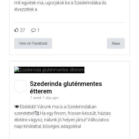
mit egyetek ma, ugorjatok be a Szederindába és
élvezzétek a
27
1
View on Facebook
Share
Szederinda gluténmentes
étterem
1 week 1 day ago
🍽️ Ebédidő! Várunk ma is a Szederindában
szeretettel!🥰 Ha egy finom, frissen készült, házias
ebédre vágysz, nálunk jó helyen jársz! Változatos
napi kínálattal, bőséges adagokkal