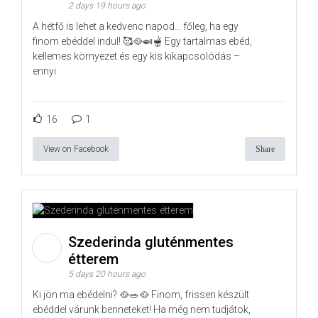
2 days 19 hours ago
A hétfő is lehet a kedvenc napod… főleg, ha egy
finom ebéddel indul! 🥰🥘🍛🫕 Egy tartalmas ebéd,
kellemes környezet és egy kis kikapcsolódás –
ennyi
16
1
View on Facebook
Share
Szederinda gluténmentes
étterem
5 days 20 hours ago
Ki jön ma ebédelni? 🥘🥗🥘 Finom, frissen készült
ebéddel várunk benneteket! Ha még nem tudjátok,