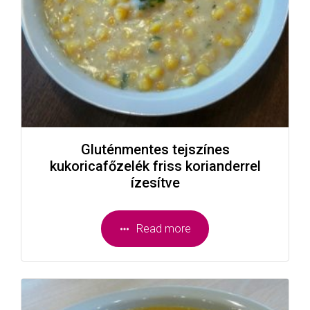
Gluténmentes tejszínes
kukoricafőzelék friss korianderrel
ízesítve
Read more