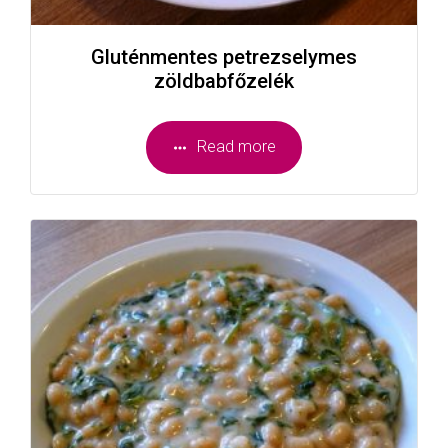
Gluténmentes petrezselymes
zöldbabfőzelék
Read more