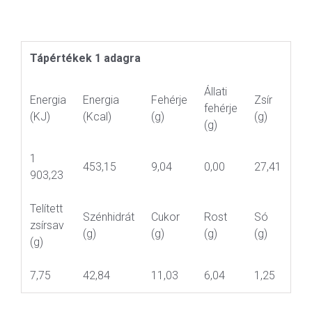
Tápértékek 1 adagra
Állati
Energia
Energia
Fehérje
Zsír
fehérje
(KJ)
(Kcal)
(g)
(g)
(g)
1
453,15
9,04
0,00
27,41
903,23
Telített
Szénhidrát
Cukor
Rost
Só
zsírsav
(g)
(g)
(g)
(g)
(g)
7,75
42,84
11,03
6,04
1,25