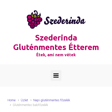
Skip to main content
Szederinda
Gluténmentes Étterem
Étek, ami nem vétek
Home
Üzlet
Napi gluténmentes főzelék
Gluténmentes babfőzelék