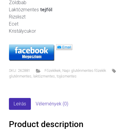
Zöldbab
Laktózmentes
tejföl
Rizsliszt
Ecet
Kristálycukor
SKU:
262881
Főzelékek
,
Napi gluténmentes főzelék
gluténmentes
,
laktózmentes
,
tojásmentes
Leírás
Vélemények (0)
Product description