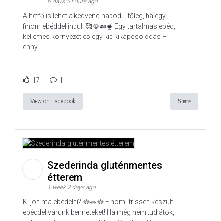
6 days 5 hours ago
A hétfő is lehet a kedvenc napod… főleg, ha egy
finom ebéddel indul! 🥰🥘🍛🫕 Egy tartalmas ebéd,
kellemes környezet és egy kis kikapcsolódás –
ennyi
17
1
View on Facebook
Share
Szederinda gluténmentes
étterem
1 week 2 days ago
Ki jön ma ebédelni? 🥘🥗🥘 Finom, frissen készült
ebéddel várunk benneteket! Ha még nem tudjátok,