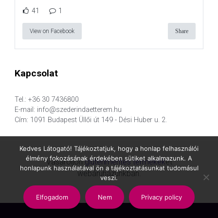
41
1
View on Facebook
Share
Kapcsolat
Tel.: +36 30 7436800
E-mail: info@szederindaetterem.hu
Cím: 1091 Budapest Üllői út 149 - Dési Huber u. 2.
Kedves Látogató! Tájékoztatjuk, hogy a honlap felhasználói
élmény fokozásának érdekében sütiket alkalmazunk. A
Vásároljon
gluténmentes termékek
et
honlapunk használatával ön a tájékoztatásunkat tudomásul
webáruházunkban.
veszi.
Elfogadom
Nem
Privacy policy