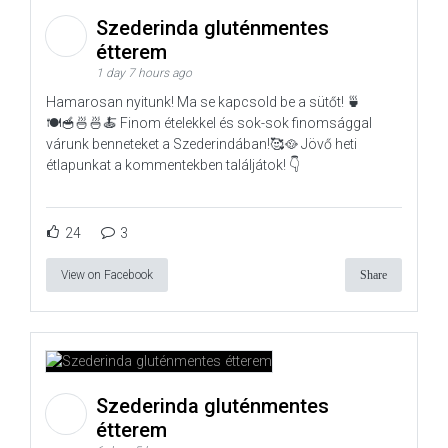
Szederinda gluténmentes
étterem
1 day 7 hours ago
Hamarosan nyitunk! Ma se kapcsold be a sütőt! 🍵
🍽️🥣🍜🍜🍝 Finom ételekkel és sok-sok finomsággal
várunk benneteket a Szederindában!🥰🥘 Jövő heti
étlapunkat a kommentekben találjátok! 👇
24
3
View on Facebook
Share
Szederinda gluténmentes
étterem