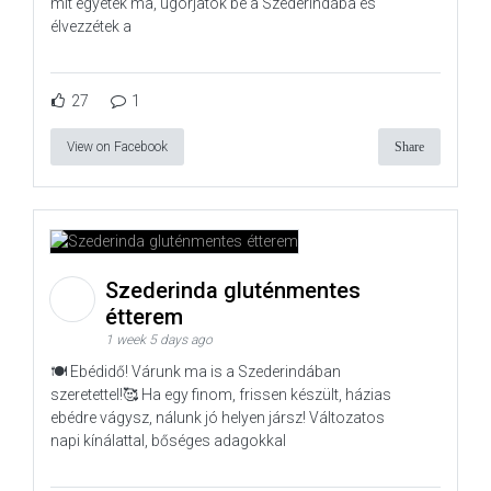
mit egyetek ma, ugorjatok be a Szederindába és
élvezzétek a
27
1
View on Facebook
Share
Szederinda gluténmentes
étterem
1 week 5 days ago
🍽️ Ebédidő! Várunk ma is a Szederindában
szeretettel!🥰 Ha egy finom, frissen készült, házias
ebédre vágysz, nálunk jó helyen jársz! Változatos
napi kínálattal, bőséges adagokkal