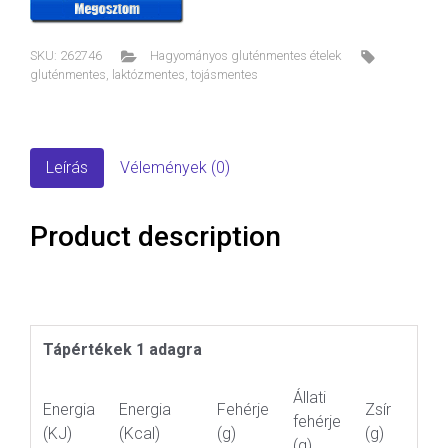
SKU:
262746
Hagyományos gluténmentes ételek
gluténmentes
,
laktózmentes
,
tojásmentes
Leírás
Vélemények (0)
Product description
Tápértékek 1 adagra
Állati
Energia
Energia
Fehérje
Zsír
fehérje
(KJ)
(Kcal)
(g)
(g)
(g)