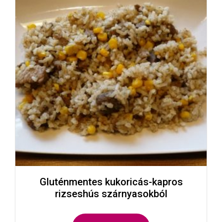
Gluténmentes kukoricás-kapros
rizseshús szárnyasokból