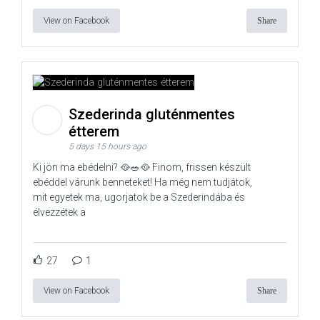
View on Facebook
Share
Szederinda gluténmentes
étterem
5 days 15 hours ago
Ki jön ma ebédelni? 🥘🥗🥘 Finom, frissen készült
ebéddel várunk benneteket! Ha még nem tudjátok,
mit egyetek ma, ugorjatok be a Szederindába és
élvezzétek a
27
1
View on Facebook
Share