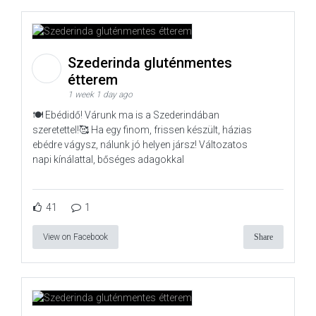
Szederinda gluténmentes
étterem
1 week 1 day ago
🍽️ Ebédidő! Várunk ma is a Szederindában
szeretettel!🥰 Ha egy finom, frissen készült, házias
ebédre vágysz, nálunk jó helyen jársz! Változatos
napi kínálattal, bőséges adagokkal
41
1
View on Facebook
Share