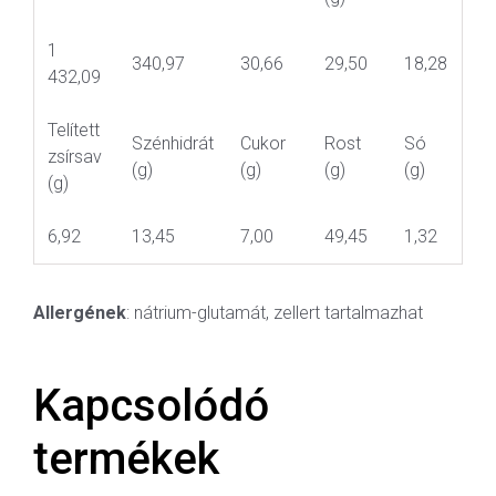
1
340,97
30,66
29,50
18,28
432,09
Telített
Szénhidrát
Cukor
Rost
Só
zsírsav
(g)
(g)
(g)
(g)
(g)
6,92
13,45
7,00
49,45
1,32
Allergének
: nátrium-glutamát, zellert tartalmazhat
Kapcsolódó
termékek