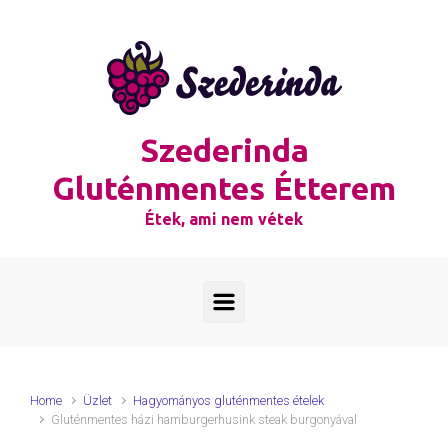
Skip to main content
Szederinda
Gluténmentes Étterem
Étek, ami nem vétek
Home
Üzlet
Hagyományos gluténmentes ételek
Gluténmentes házi hamburgerhusink steak burgonyával