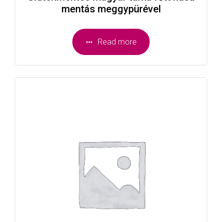
mentás meggypürével
Read more