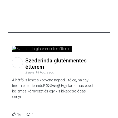
Szederinda gluténmentes
étterem
2 days 14 hours ago
A hétfő is lehet a kedvenc napod… főleg, ha egy
finom ebéddel indul! 🥰🥘🍛🫕 Egy tartalmas ebéd,
kellemes környezet és egy kis kikapcsolódás –
ennyi
16
1