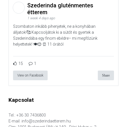
Szederinda gluténmentes
étterem
1 week 4 days ago
Szombaton inkább pihenjetek, ne a konyhában
álljatok!🥰 Kapcsoljátok ki a sütőt és gyertek a
Szederindába egy finom ebédre– mi megfőzünk
helyettetek! 🍽️😊 ⏰ 11 órától
15
1
View on Facebook
Share
Kapcsolat
Tel.: +36 30 7436800
E-mail: info@szederindaetterem.hu