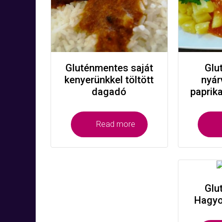
Gluténmentes saját
Glu
kenyerünkkel töltött
nyár
dagadó
paprik
Read more
Glu
Hagyo