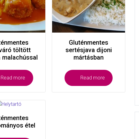
ténmentes
Gluténmentes
váró töltött
sertésjava dijoni
a malachússal
mártásban
Read more
Read more
ténmentes
mányos étel