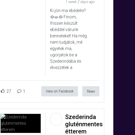
1 week 2 days ago
Ki jön ma ebédelni?
🥘🥗🥘 Finom,
frissen készült
ebéddel várunk
benneteket! Ha még
nem tudjátok, mit
egyetek ma,
ugorjatok be a
Szederindába és
élvezzétek a
27
1
View on Facebook
Share
Szederinda
gluténmentes
étterem