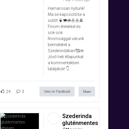
1 day 5 hours ago
Hamarosan nyitunk!
Ma se kapcsold be a
sütőt! 🍵🍽️🥣🍜🍜🍝
Finom ételekkel és
sok-sok
finomsággal várunk
benneteket a
Szederindában!🥰🥘
Jövő heti étlapunkat
a kommentekben
találjátok! 👇
24
3
View on Facebook
Share
Szederinda
gluténmentes