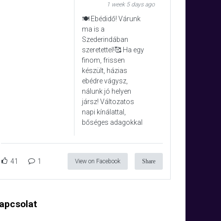
1 week 5 days ago
🍽️ Ebédidő! Várunk
ma is a
Szederindában
szeretettel!🥰 Ha egy
finom, frissen
készült, házias
ebédre vágysz,
nálunk jó helyen
jársz! Változatos
napi kínálattal,
bőséges adagokkal
41
1
View on Facebook
Share
apcsolat