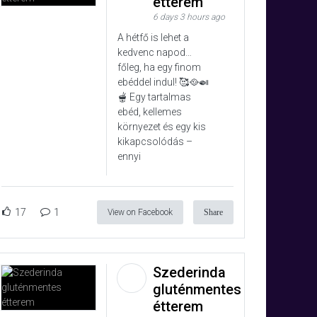
étterem
6 days 3 hours ago
A hétfő is lehet a
kedvenc napod…
főleg, ha egy finom
ebéddel indul! 🥰🥘🍛
🫕 Egy tartalmas
ebéd, kellemes
környezet és egy kis
kikapcsolódás –
ennyi
17
1
View on Facebook
Share
Szederinda
gluténmentes
étterem