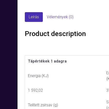
Leírás
Vélemények (0)
Product description
Tápértékek 1 adagra
E
Energia (KJ)
(
1 592,02
3
S
Telített zsírsav (g)
(