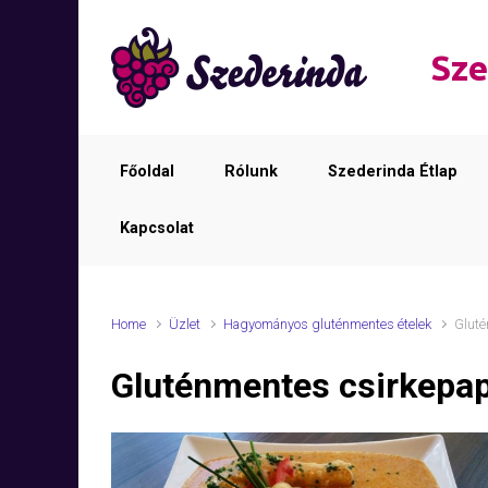
Skip to main content
Sze
Főoldal
Rólunk
Szederinda Étlap
Kapcsolat
Home
Üzlet
Hagyományos gluténmentes ételek
Gluté
Gluténmentes csirkepap