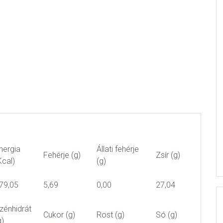
nergia
Állati fehérje
Fehérje (g)
Zsír (g)
Kcal)
(g)
79,05
5,69
0,00
27,04
zénhidrát
Cukor (g)
Rost (g)
Só (g)
g)