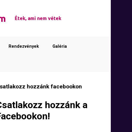
em
Étek, ami nem vétek
Rendezvények
Galéria
satlakozz hozzánk facebookon
Csatlakozz hozzánk a
Facebookon!