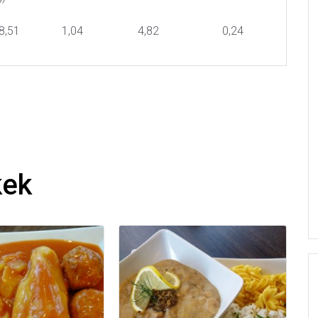
8,51
1,04
4,82
0,24
kek