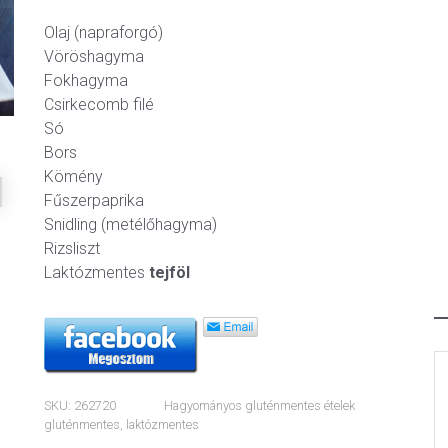
Olaj (napraforgó)
ext
Vöröshagyma
Fokhagyma
Csirkecomb filé
Só
Bors
Kömény
Fűszerpaprika
Snidling (metélőhagyma)
Rizsliszt
Laktózmentes
tejföl
SKU:
262720
Hagyományos gluténmentes ételek
gluténmentes
,
laktózmentes