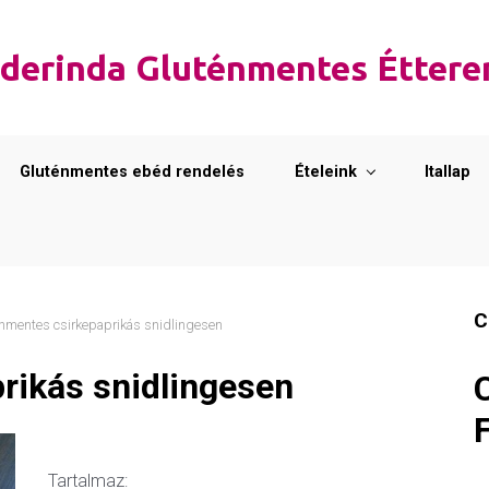
derinda Gluténmentes Étter
Gluténmentes ebéd rendelés
Ételeink
Itallap
C
nmentes csirkepaprikás snidlingesen
rikás snidlingesen
Tartalmaz: