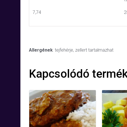
7,74
2
Allergének
: tejfehérje, zellert tartalmazhat
Kapcsolódó termé