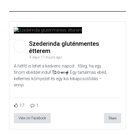
Szederinda gluténmentes
étterem
4 days 11 hours ago
A hétfő is lehet a kedvenc napod… főleg, ha egy
finom ebéddel indul! 🥰🥘🍛🫕 Egy tartalmas ebéd,
kellemes környezet és egy kis kikapcsolódás –
ennyi
17
1
View on Facebook
Share