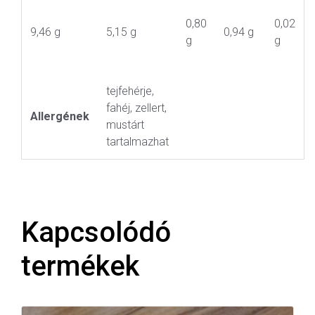
0,80
0,02
9,46 g
5,15 g
0,94 g
g
g
tejfehérje,
fahéj, zellert,
Allergének
mustárt
tartalmazhat
Kapcsolódó
termékek