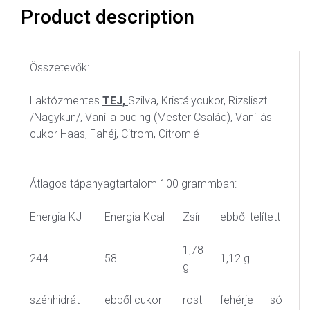
Product description
Összetevők:
Laktózmentes
TEJ,
Szilva, Kristálycukor, Rizsliszt
/Nagykun/, Vanília puding (Mester Család), Vaníliás
cukor Haas, Fahéj, Citrom, Citromlé
Átlagos tápanyagtartalom 100 grammban:
Energia KJ
Energia Kcal
Zsír
ebből telített
1,78
244
58
1,12 g
g
szénhidrát
ebből cukor
rost
fehérje
só