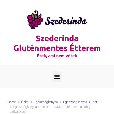
Skip to main content
Szederinda
Gluténmentes Étterem
Étek, ami nem vétek
Home
Üzlet
Egészségkonyha
Egészségkonyha 39. hét
Egészségkonyha 2026-09-22 GM1 Gluténmentes Fahéjas
szilvaleves