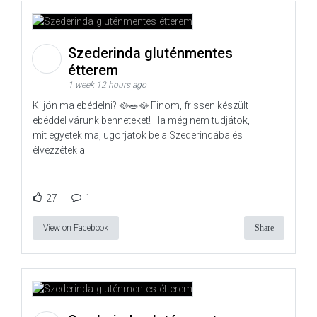
Szederinda gluténmentes
étterem
1 week 12 hours ago
Ki jön ma ebédelni? 🥘🥗🥘 Finom, frissen készült
ebéddel várunk benneteket! Ha még nem tudjátok,
mit egyetek ma, ugorjatok be a Szederindába és
élvezzétek a
27
1
View on Facebook
Share