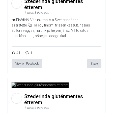
Szederinda gluténmentes
étterem
1 week 3 days ago
🍽️ Ebédidő! Várunk ma is a Szederindában
szeretettel!🥰 Ha egy finom, frissen készült, házias
ebédre vágysz, nálunk jó helyen jársz! Változatos
napi kínálattal, bőséges adagokkal
41
1
View on Facebook
Share
Szederinda gluténmentes
étterem
1 week 6 days ago