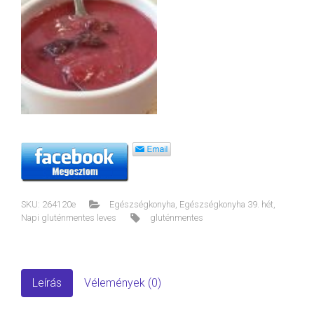
SKU:
264120e
Egészségkonyha
,
Egészségkonyha 39. hét
,
Napi gluténmentes leves
gluténmentes
Leírás
Vélemények (0)