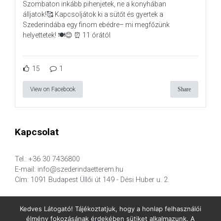
Szombaton inkább pihenjetek, ne a konyhában
álljatok!🥰 Kapcsoljátok ki a sütőt és gyertek a
Szederindába egy finom ebédre– mi megfőzünk
helyettetek! 🍽️😊 ⏰ 11 órától
15
1
View on Facebook
Share
Kapcsolat
Tel.: +36 30 7436800
E-mail: info@szederindaetterem.hu
Cím: 1091 Budapest Üllői út 149 - Dési Huber u. 2.
Kedves Látogató! Tájékoztatjuk, hogy a honlap felhasználói
élmény fokozásának érdekében sütiket alkalmazunk. A