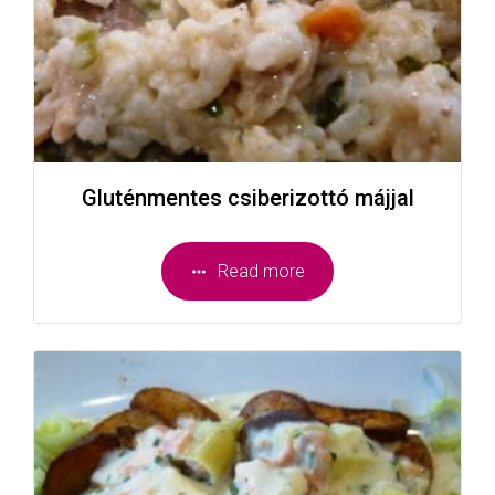
Gluténmentes csiberizottó májjal
Read more