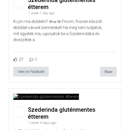
Szederinda gluténmentes
étterem
1 week 1 day ago
Ki jön ma ebédelni? 🥘🥗🥘 Finom, frissen készült
ebéddel várunk benneteket! Ha még nem tudjátok,
mit egyetek ma, ugorjatok be a Szederindába és
élvezzétek a
27
1
View on Facebook
Share
Szederinda gluténmentes
étterem
1 week 4 days ago