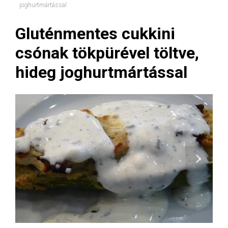
joghurtmártással
Gluténmentes cukkini
csónak tökpürével töltve,
hideg joghurtmártással
Next