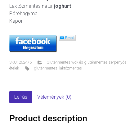
Laktózmentes natúr
joghurt
Póréhagyma
Kapor
SKU:
262475
Gluténmentes wok és gluténmentes serpenyős
ételek
gluténmentes
,
laktózmentes
Leírás
Vélemények (0)
Product description