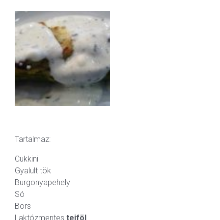
Tartalmaz:
Cukkini
Gyalult tök
Burgonyapehely
Só
Bors
Laktózmentes
tejföl