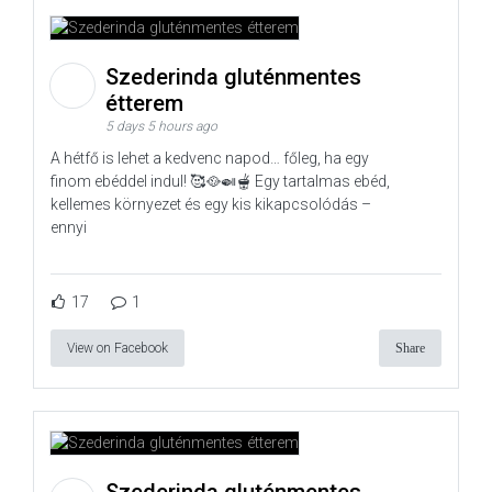
Szederinda gluténmentes
étterem
5 days 5 hours ago
A hétfő is lehet a kedvenc napod… főleg, ha egy
finom ebéddel indul! 🥰🥘🍛🫕 Egy tartalmas ebéd,
kellemes környezet és egy kis kikapcsolódás –
ennyi
17
1
View on Facebook
Share