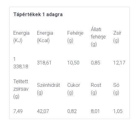
Tápértékek 1 adagra
Állati
Energia
Energia
Fehérje
Zsír
fehérje
(KJ)
(Kcal)
(g)
(g)
(g)
1
318,61
10,50
0,85
12,17
338,18
Telített
Szénhidrát
Cukor
Rost
Só
zsírsav
(g)
(g)
(g)
(g)
(g)
7,49
42,07
0,82
8,01
1,05