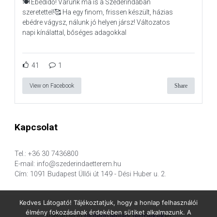
🍽️ Ebédidő! Várunk ma is a Szederindában
szeretettel!🥰 Ha egy finom, frissen készült, házias
ebédre vágysz, nálunk jó helyen jársz! Változatos
napi kínálattal, bőséges adagokkal
41
1
View on Facebook
Share
Kapcsolat
Tel.: +36 30 7436800
E-mail: info@szederindaetterem.hu
Cím: 1091 Budapest Üllői út 149 - Dési Huber u. 2.
Kedves Látogató! Tájékoztatjuk, hogy a honlap felhasználói
élmény fokozásának érdekében sütiket alkalmazunk. A
Vásároljon
gluténmentes termékek
et