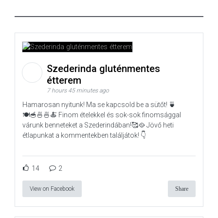
Szederinda gluténmentes
étterem
7 hours 45 minutes ago
Hamarosan nyitunk! Ma se kapcsold be a sütőt! 🍵
🍽️🥣🍜🍜🍝 Finom ételekkel és sok-sok finomsággal
várunk benneteket a Szederindában!🥰🥘 Jövő heti
étlapunkat a kommentekben találjátok! 👇
14
2
View on Facebook
Share