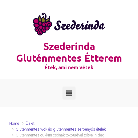
Skip to main content
Szederinda
Gluténmentes Étterem
Étek, ami nem vétek
Home
Üzlet
Gluténmentes wok és gluténmentes serpenyős ételek
Gluténmentes cukkini csónak tökpürével töltve, hideg