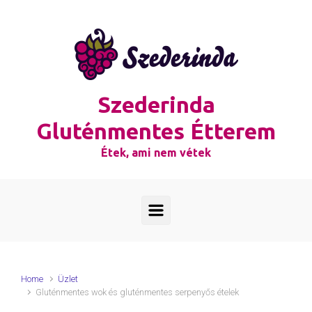
Skip to main content
Szederinda
Gluténmentes Étterem
Étek, ami nem vétek
Home
Üzlet
Gluténmentes wok és gluténmentes serpenyős ételek