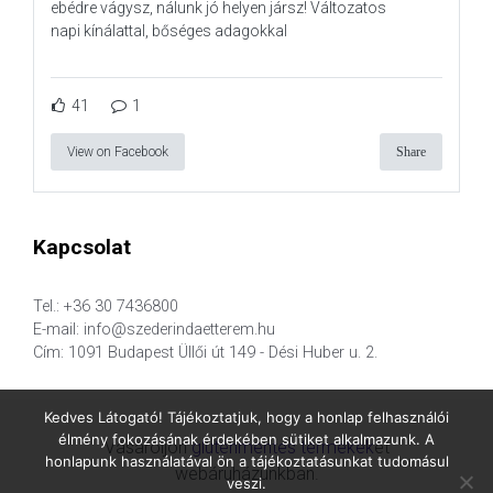
ebédre vágysz, nálunk jó helyen jársz! Változatos
napi kínálattal, bőséges adagokkal
41
1
View on Facebook
Share
Kapcsolat
Tel.: +36 30 7436800
E-mail: info@szederindaetterem.hu
Cím: 1091 Budapest Üllői út 149 - Dési Huber u. 2.
Kedves Látogató! Tájékoztatjuk, hogy a honlap felhasználói
élmény fokozásának érdekében sütiket alkalmazunk. A
Vásároljon
gluténmentes termékek
et
honlapunk használatával ön a tájékoztatásunkat tudomásul
webáruházunkban.
veszi.