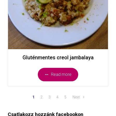
Gluténmentes creol jambalaya
Read more
1
2
3
4
5
Next
Csatlakozz hozzánk facebookon