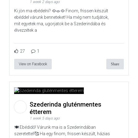
1 week 2 days ago
Ki jön ma ebédelni? 🥘🥗🥘 Finom, frissen készült
ebéddel várunk benneteket! Ha még nem tudjátok,
mit egyetek ma, ugorjatok be a Szederindába és
élvezzétek a
27
1
View on Facebook
Share
Szederinda gluténmentes
étterem
1 week 5 days ago
🍽️ Ebédidő! Várunk ma is a Szederindában
szeretettel!🥰 Ha egy finom, frissen készült, házias