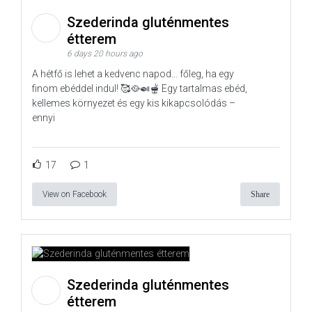
Szederinda gluténmentes
étterem
6 days 20 hours ago
A hétfő is lehet a kedvenc napod… főleg, ha egy
finom ebéddel indul! 🥰🥘🍛🫕 Egy tartalmas ebéd,
kellemes környezet és egy kis kikapcsolódás –
ennyi
17
1
View on Facebook
Share
Szederinda gluténmentes
étterem