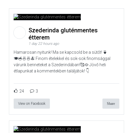
Szederinda gluténmentes
étterem
1 day 22 hours ago
Hamarosan nyitunk! Ma se kapcsold be a sütőt! 🍵
🍽️🥣🍜🍜🍝 Finom ételekkel és sok-sok finomsággal
várunk benneteket a Szederindában!🥰🥘 Jövő heti
étlapunkat a kommentekben találjátok! 👇
24
3
View on Facebook
Share