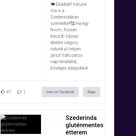
🍽️ Ebédidő! Várunk
ma is a
Szederindában
szeretettel!🥰 Ha egy
finom, frissen
készült, házias
ebédre vágysz,
nálunk jó helyen
jársz! Változatos
napi kínálattal,
bőséges adagokkal
41
1
View on Facebook
Share
Szederinda
gluténmentes
étterem