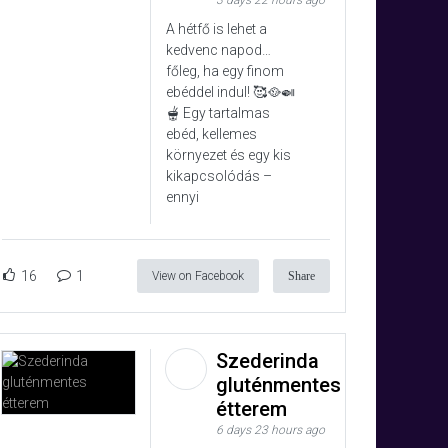
3 days 22 hours ago
A hétfő is lehet a
kedvenc napod…
főleg, ha egy finom
ebéddel indul! 🥰🥘🍛
🫕 Egy tartalmas
ebéd, kellemes
környezet és egy kis
kikapcsolódás –
ennyi
16
1
View on Facebook
Share
Szederinda
gluténmentes
étterem
6 days 23 hours ago