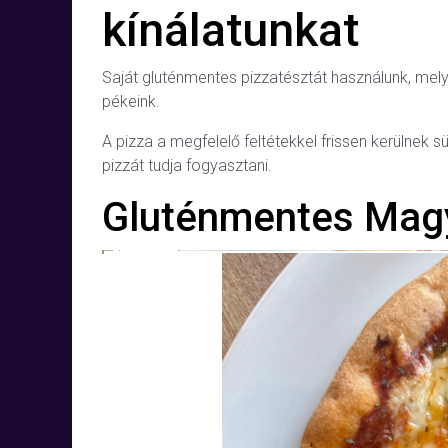
kínálatunkat
Saját gluténmentes pizzatésztát használunk, m
pékeink.
A pizza a megfelelő feltétekkel frissen kerülnek 
pizzát tudja fogyasztani.
Gluténmentes Magy