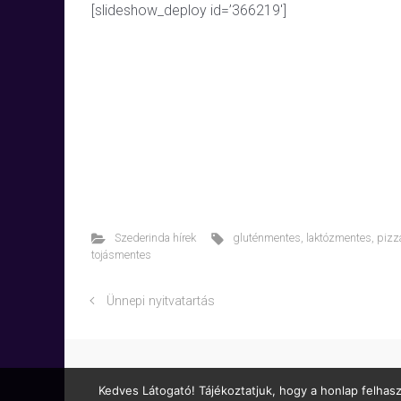
[slideshow_deploy id=’366219′]
Szederinda hírek
gluténmentes
,
laktózmentes
,
pizz
tojásmentes
Ünnepi nyitvatartás
Kedves Látogató! Tájékoztatjuk, hogy a honlap felhas