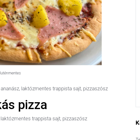
luténmentes
 ananász, laktózmentes trappista sajt, pizzaszósz
ás pizza
 laktózmentes trappista sajt, pizzaszósz
K
Te