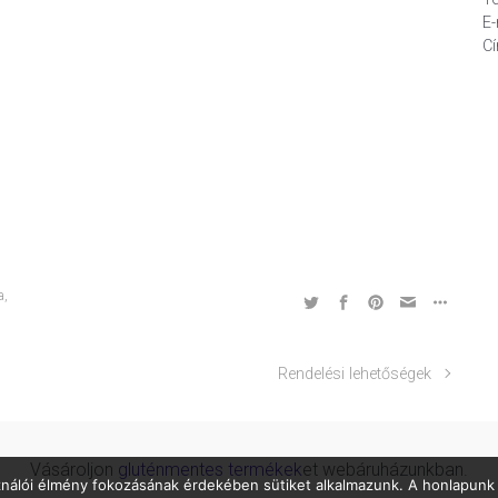
E-
Cí
a
,
Rendelési lehetőségek
Vásároljon
gluténmentes termékek
et webáruházunkban.
ználói élmény fokozásának érdekében sütiket alkalmazunk. A honlapunk 