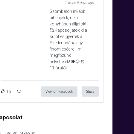
1 week 6 days ago
Szombaton inkább
pihenjetek, ne a
konyhában álljatok!
🥰 Kapcsoljátok ki a
sütőt és gyertek a
Szederindába egy
finom ebédre– mi
megfőzünk
helyettetek! 🍽️😊 ⏰
11 órától
15
1
View on Facebook
Share
apcsolat
l.: +36 30 7436800