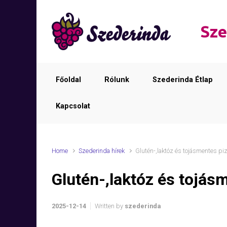
Skip to main content
Sze
Főoldal
Rólunk
Szederinda Étlap
Kapcsolat
Home
Szederinda hírek
Glutén-,laktóz és tojásmentes pi
Glutén-,laktóz és tojás
2025-12-14
Written by
szederinda