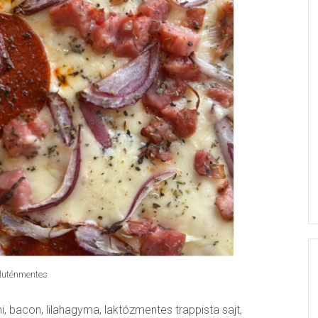
luténmentes
, bacon, lilahagyma, laktózmentes trappista sajt,