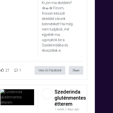
Ki jön ma ebédelni?
🥘🥗🥘 Finom,
frissen készült
ebéddel várunk
benneteket! Ha még
nem tudjátok, mit
egyetek ma,
ugorjatok be a
Szederindába és
élvezzétek a
27
1
View on Facebook
Share
Szederinda
gluténmentes
étterem
1 week 2 days ago