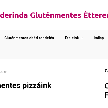
derinda Gluténmentes Étter
Gluténmentes ebéd rendelés
Ételeink
Itallap
C
zzáink
mentes pizzáink