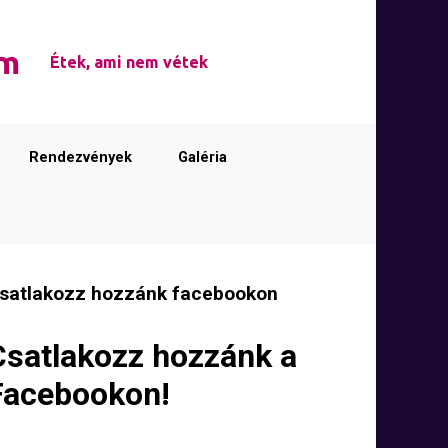
em
Étek, ami nem vétek
Rendezvények
Galéria
satlakozz hozzánk facebookon
Csatlakozz hozzánk a
Facebookon!