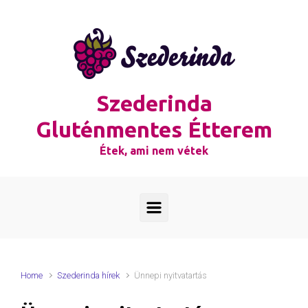
Skip to main content
Szederinda
Gluténmentes Étterem
Étek, ami nem vétek
Home
Szederinda hírek
Ünnepi nyitvatartás