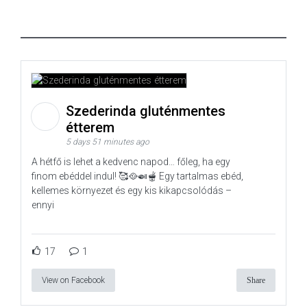
Szederinda gluténmentes
étterem
5 days 51 minutes ago
A hétfő is lehet a kedvenc napod… főleg, ha egy
finom ebéddel indul! 🥰🥘🍛🫕 Egy tartalmas ebéd,
kellemes környezet és egy kis kikapcsolódás –
ennyi
17
1
View on Facebook
Share