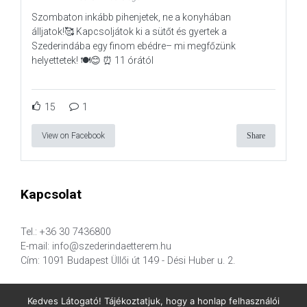
Szombaton inkább pihenjetek, ne a konyhában
álljatok!🥰 Kapcsoljátok ki a sütőt és gyertek a
Szederindába egy finom ebédre– mi megfőzünk
helyettetek! 🍽️😊 ⏰ 11 órától
15
1
View on Facebook
Share
Kapcsolat
Tel.: +36 30 7436800
E-mail: info@szederindaetterem.hu
Cím: 1091 Budapest Üllői út 149 - Dési Huber u. 2.
Kedves Látogató! Tájékoztatjuk, hogy a honlap felhasználói