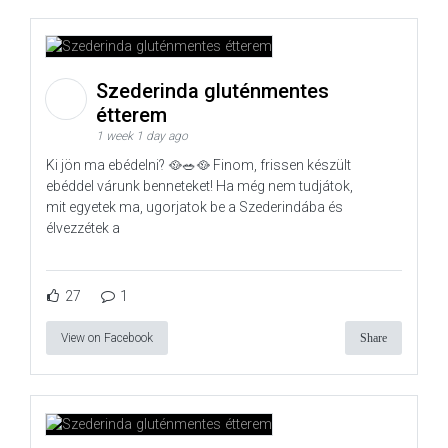
Szederinda gluténmentes
étterem
1 week 1 day ago
Ki jön ma ebédelni? 🥘🥗🥘 Finom, frissen készült
ebéddel várunk benneteket! Ha még nem tudjátok,
mit egyetek ma, ugorjatok be a Szederindába és
élvezzétek a
27
1
View on Facebook
Share