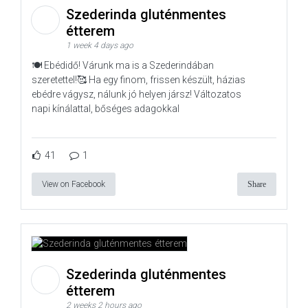
Szederinda gluténmentes
étterem
1 week 4 days ago
🍽️ Ebédidő! Várunk ma is a Szederindában
szeretettel!🥰 Ha egy finom, frissen készült, házias
ebédre vágysz, nálunk jó helyen jársz! Változatos
napi kínálattal, bőséges adagokkal
41
1
View on Facebook
Share
Szederinda gluténmentes
étterem
2 weeks 2 hours ago