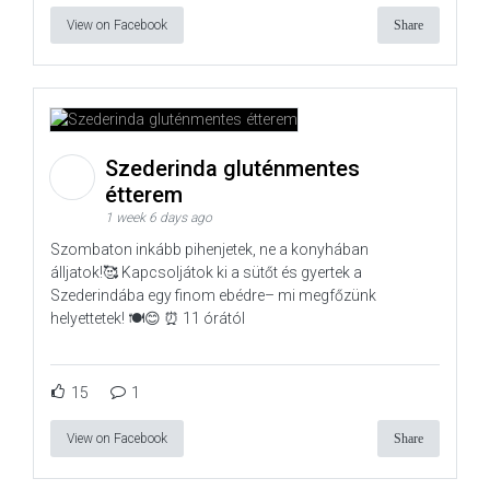
View on Facebook
Share
Szederinda gluténmentes
étterem
1 week 6 days ago
Szombaton inkább pihenjetek, ne a konyhában
álljatok!🥰 Kapcsoljátok ki a sütőt és gyertek a
Szederindába egy finom ebédre– mi megfőzünk
helyettetek! 🍽️😊 ⏰ 11 órától
15
1
View on Facebook
Share