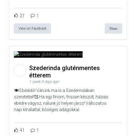
27
1
View on Facebook
Share
Szederinda gluténmentes
étterem
1 week 3 days ago
🍽️ Ebédidő! Várunk ma is a Szederindában
szeretettel!🥰 Ha egy finom, frissen készült, házias
ebédre vágysz, nálunk jó helyen jársz! Változatos
napi kínálattal, bőséges adagokkal
41
1