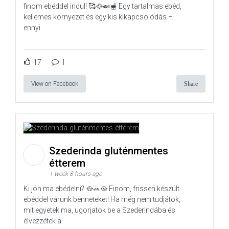
finom ebéddel indul! 🥰🥘🍛🫕 Egy tartalmas ebéd,
kellemes környezet és egy kis kikapcsolódás –
ennyi
17
1
View on Facebook
Share
Szederinda gluténmentes
étterem
1 week 8 hours ago
Ki jön ma ebédelni? 🥘🥗🥘 Finom, frissen készült
ebéddel várunk benneteket! Ha még nem tudjátok,
mit egyetek ma, ugorjatok be a Szederindába és
élvezzétek a