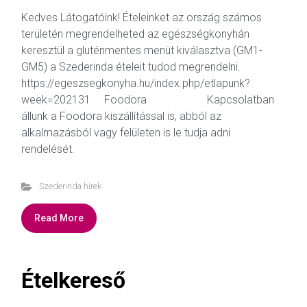
Kedves Látogatóink! Ételeinket az ország számos
területén megrendelheted az egészségkonyhán
keresztül a gluténmentes menüt kiválasztva (GM1-
GM5) a Szederinda ételeit tudod megrendelni.
https://egeszsegkonyha.hu/index.php/etlapunk?
week=202131 Foodora Kapcsolatban
állunk a Foodora kiszállítással is, abból az
alkalmazásból vagy felületen is le tudja adni
rendelését.
Szederinda hírek
Read More
Ételkereső