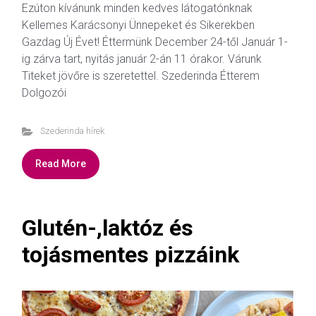
Ezúton kívánunk minden kedves látogatónknak
Kellemes Karácsonyi Ünnepeket és Sikerekben
Gazdag Új Évet! Éttermünk December 24-től Január 1-
ig zárva tart, nyitás január 2-án 11 órakor. Várunk
Titeket jövőre is szeretettel. Szederinda Étterem
Dolgozói
Szederinda hírek
Read More
Glutén-,laktóz és
tojásmentes pizzáink