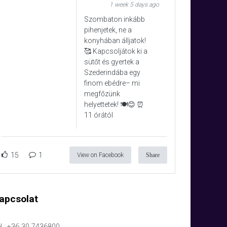
1 week 5 days ago
Szombaton inkább
pihenjetek, ne a
konyhában álljatok!
🥰 Kapcsoljátok ki a
sütőt és gyertek a
Szederindába egy
finom ebédre– mi
megfőzünk
helyettetek! 🍽️😊 ⏰
11 órától
15
1
View on Facebook
Share
apcsolat
l.: +36 30 7436800