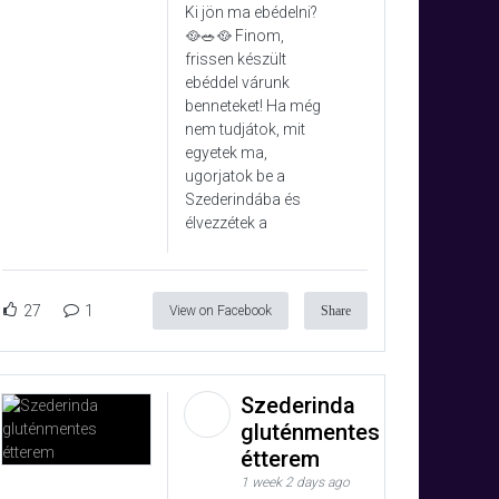
Ki jön ma ebédelni?
🥘🥗🥘 Finom,
frissen készült
ebéddel várunk
benneteket! Ha még
nem tudjátok, mit
egyetek ma,
ugorjatok be a
Szederindába és
élvezzétek a
27
1
View on Facebook
Share
Szederinda
gluténmentes
étterem
1 week 2 days ago