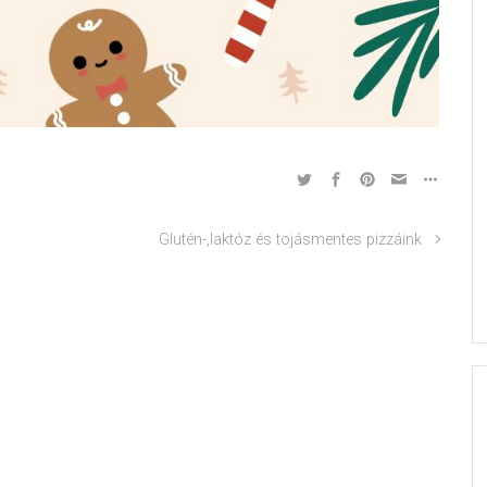
Glutén-,laktóz és tojásmentes pizzáink