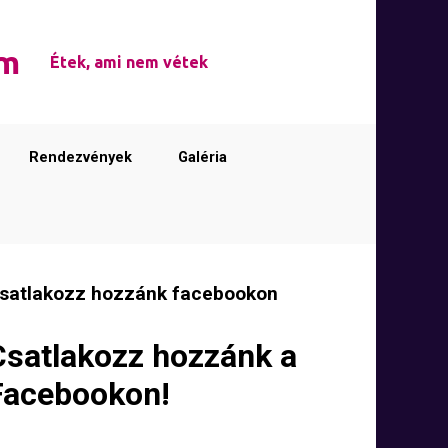
em
Étek, ami nem vétek
Rendezvények
Galéria
satlakozz hozzánk facebookon
Csatlakozz hozzánk a
Facebookon!