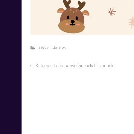
Szederinda hírek
Kellemes karácsonyi ünnepeket kívánunk!