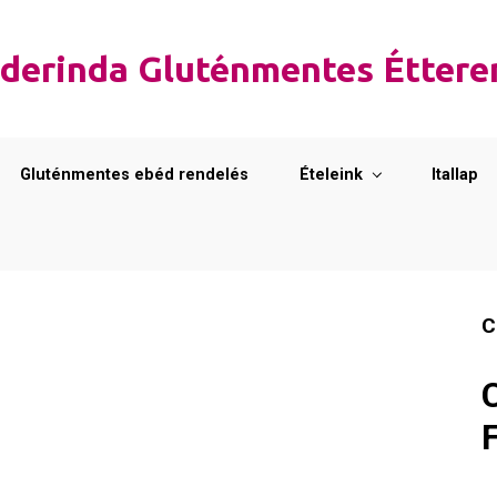
derinda Gluténmentes Étter
Gluténmentes ebéd rendelés
Ételeink
Itallap
C