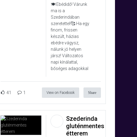
🍽️ Ebédidő! Várunk
ma is a
Szederindában
szeretettel!🥰 Ha egy
finom, frissen
készült, házias
ebédre vágysz,
nálunk jó helyen
jársz! Változatos
napi kínálattal,
bőséges adagokkal
41
1
View on Facebook
Share
Szederinda
gluténmentes
étterem