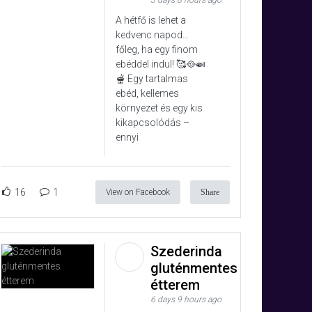
3 days 8 hours ago
A hétfő is lehet a
kedvenc napod…
főleg, ha egy finom
ebéddel indul! 🥰🥘🍛
🫕 Egy tartalmas
ebéd, kellemes
környezet és egy kis
kikapcsolódás –
ennyi
16
1
View on Facebook
Share
Szederinda
gluténmentes
étterem
6 days 9 hours ago