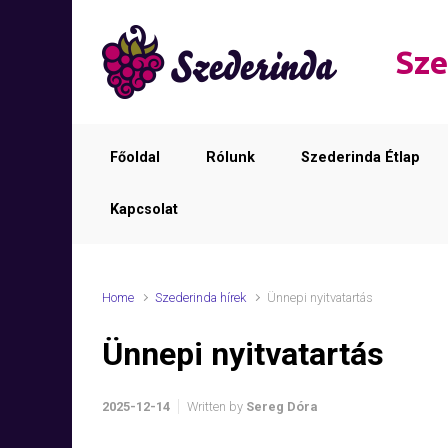
Skip to main content
Sze
Főoldal
Rólunk
Szederinda Étlap
Kapcsolat
Home
Szederinda hírek
Ünnepi nyitvatartás
Ünnepi nyitvatartás
2025-12-14
Written by
Sereg Dóra