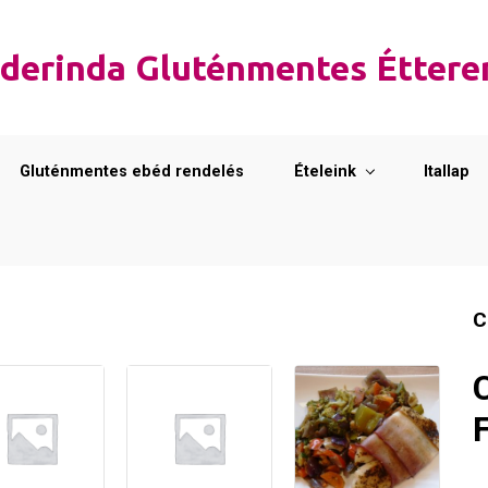
derinda Gluténmentes Étter
Gluténmentes ebéd rendelés
Ételeink
Itallap
C