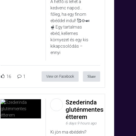
A hétfő is lehet a
kedvenc napod…
főleg, ha egy finom
ebéddel indul! 🥰🥘🍛
🫕 Egy tartalmas
ebéd, kellemes
környezet és egy kis
kikapcsolódás –
ennyi
16
1
View on Facebook
Share
Szederinda
gluténmentes
étterem
6 days 9 hours ago
Ki jön ma ebédelni?