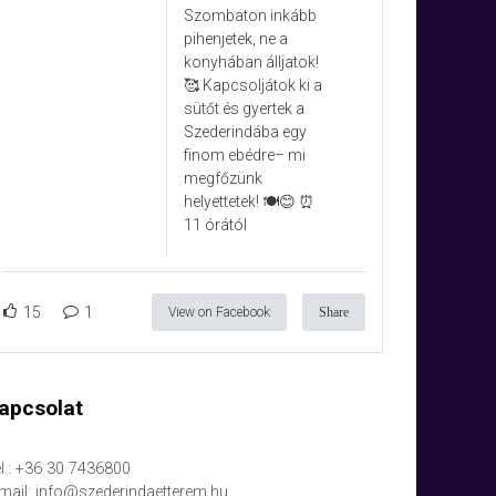
Szombaton inkább
pihenjetek, ne a
konyhában álljatok!
🥰 Kapcsoljátok ki a
sütőt és gyertek a
Szederindába egy
finom ebédre– mi
megfőzünk
helyettetek! 🍽️😊 ⏰
11 órától
15
1
View on Facebook
Share
apcsolat
l.: +36 30 7436800
mail: info@szederindaetterem.hu