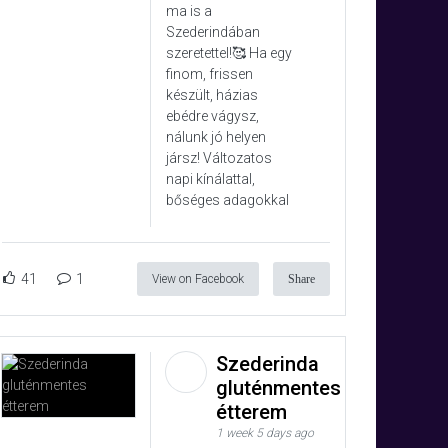
ma is a
Szederindában
szeretettel!🥰 Ha egy
finom, frissen
készült, házias
ebédre vágysz,
nálunk jó helyen
jársz! Változatos
napi kínálattal,
bőséges adagokkal
41
1
View on Facebook
Share
Szederinda
gluténmentes
étterem
1 week 5 days ago