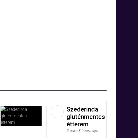
Szederinda
gluténmentes
étterem
3 days 8 hours ago