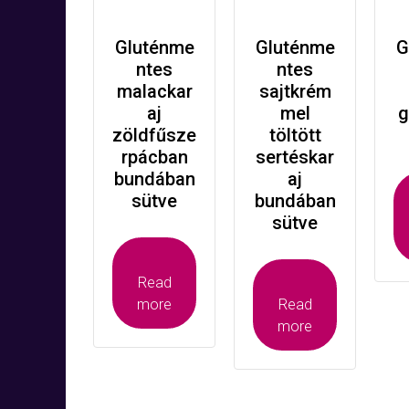
Gluténme
Gluténme
G
ntes
ntes
malackar
sajtkrém
aj
mel
g
zöldfűsze
töltött
rpácban
sertéskar
bundában
aj
sütve
bundában
sütve
Read
more
Read
more