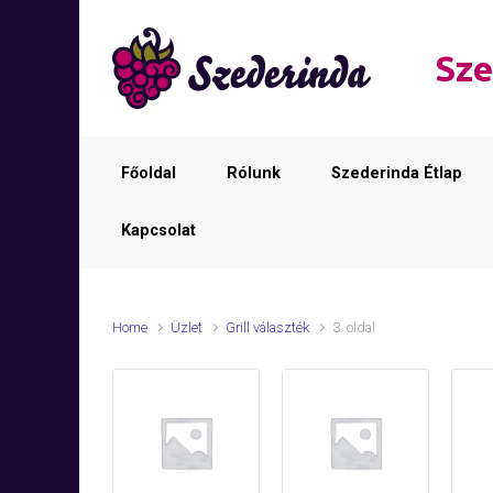
Skip to main content
Sze
Főoldal
Rólunk
Szederinda Étlap
Kapcsolat
Home
Üzlet
Grill választék
3. oldal