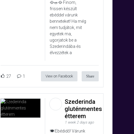
🥘🥗🥘 Finom,
frissen készült
ebéddel várunk
benneteket! Ha még
nem tudjátok, mit
egyetek ma,
ugorjatok be a
Szederindába és
élvezzétek a
27
1
View on Facebook
Share
Szederinda
gluténmentes
étterem
1 week 2 days ago
🍽️ Ebédidő! Várunk