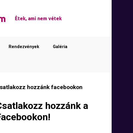
em
Étek, ami nem vétek
Rendezvények
Galéria
satlakozz hozzánk facebookon
Csatlakozz hozzánk a
Facebookon!