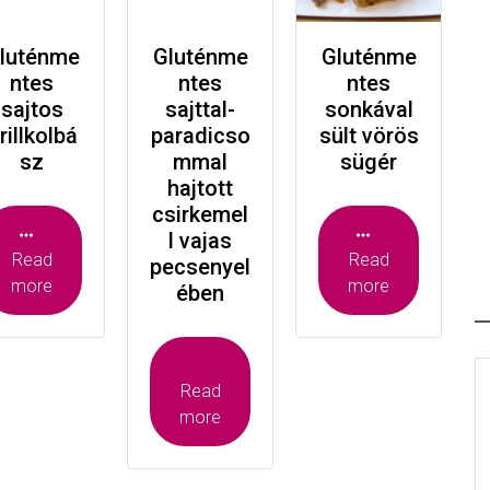
luténme
Gluténme
Gluténme
ntes
ntes
ntes
sajtos
sajttal-
sonkával
rillkolbá
paradicso
sült vörös
sz
mmal
sügér
hajtott
csirkemel
l vajas
Read
Read
pecsenyel
more
more
ében
Read
more