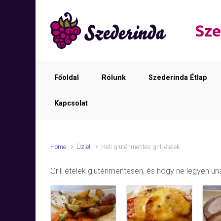
Skip to main content
Sze
Főoldal
Rólunk
Szederinda Étlap
Kapcsolat
Home
Üzlet
Heti gluténmentes grill ételek
Grill ételek gluténmentesen, és hogy ne legyen 