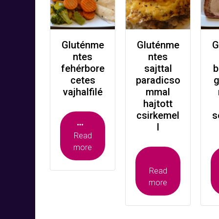
Gluténme
Gluténme
G
ntes
ntes
fehérbore
sajttal
b
cetes
paradicso
g
vajhalfilé
mmal
hajtott
csirkemel
s
l
Read
more
Read
more