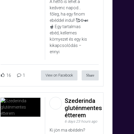
A hétfő is lehet a
kedvenc napod…
főleg, ha egy finom
ebéddel indul! 🥰🥘🍛
🫕 Egy tartalmas
ebéd, kellemes
környezet és egy kis
kikapcsolódás –
ennyi
16
1
View on Facebook
Share
Szederinda
gluténmentes
étterem
6 days 23 hours ago
Ki jön ma ebédelni?