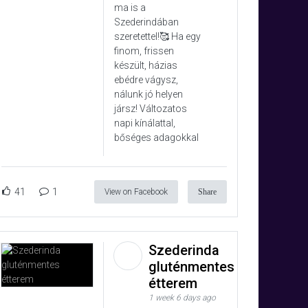
ma is a
Szederindában
szeretettel!🥰 Ha egy
finom, frissen
készült, házias
ebédre vágysz,
nálunk jó helyen
jársz! Változatos
napi kínálattal,
bőséges adagokkal
41
1
View on Facebook
Share
Szederinda
gluténmentes
étterem
1 week 6 days ago