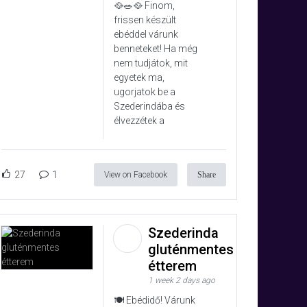
🥘🥗🥘 Finom,
frissen készült
ebéddel várunk
benneteket! Ha még
nem tudjátok, mit
egyetek ma,
ugorjatok be a
Szederindába és
élvezzétek a
27
1
View on Facebook
Share
Szederinda
gluténmentes
étterem
1 week 2 days ago
🍽️ Ebédidő! Várunk