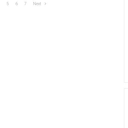
…
5
6
7
Next