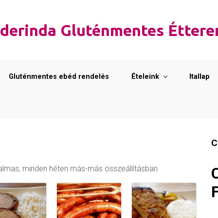
derinda Gluténmentes Étter
Gluténmentes ebéd rendelés
Ételeink
Itallap
C
unalmas, minden héten más-más összeállításban.