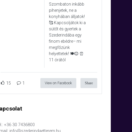
Szombaton inkább
pihenjetek, ne a
konyhában álljatok!
🥰 Kapcsoljátok ki a
sütőt és gyertek a
Szederindába egy
finom ebédre– mi
megfőzünk
helyettetek! 🍽️😊 ⏰
11 órától
15
1
View on Facebook
Share
apcsolat
l.: +36 30 7436800
mail: info@szederindaetterem.hu