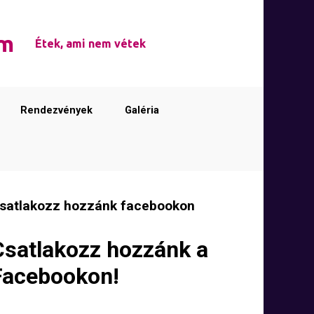
em
Étek, ami nem vétek
Rendezvények
Galéria
satlakozz hozzánk facebookon
Csatlakozz hozzánk a
Facebookon!