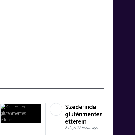
Szederinda
gluténmentes
étterem
3 days 22 hours ago