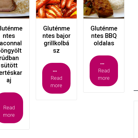
luténme
Gluténme
Gluténme
ntes
ntes bajor
ntes BBQ
aconnal
grillkolbá
oldalas
öngyölt
sz
rúdban
sütött
Read
ertéskar
Read
more
aj
more
Read
more